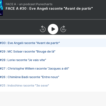
FACE A - un podcast Purecharts
FACE A #30 : Eve Angeli raconte "Avant de partir"
#30 : Eve Angeli raconte "Avant de partir"
#29 : MC Solaar raconte "Bouge de là"
28 : Lorie raconte "Je vais vite"
#27 : Christophe Willem raconte "Jacques a dit"
#26 : Chimène Badi raconte "Entre nous"
#25 : Indochine raconte "3e sexe"
#24 : Zaho raconte "C'est chelou"
#23 : Patrick Bruel raconte "Au café des délices"