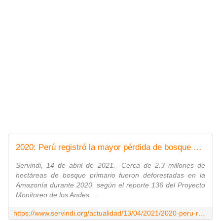
2020: Perú registró la mayor pérdida de bosque primario en su historia
Servindi, 14 de abril de 2021.- Cerca de 2.3 millones de
hectáreas de bosque primario fueron deforestadas en la
Amazonía durante 2020, según el reporte 136 del Proyecto
Monitoreo de los Andes ...
https://www.servindi.org/actualidad/13/04/2021/2020-peru-registro-la-mayor-perdida-de-bosque-primario-en-su-historia