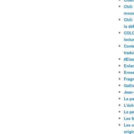
Chili
mouve
Chili
la dé
COLO
lectu
Conte
tradui
#Ela
Enla
Ernes
Frag
Galli
Jean
La pa
L'éch
Le pet
Les f
Les o
origi