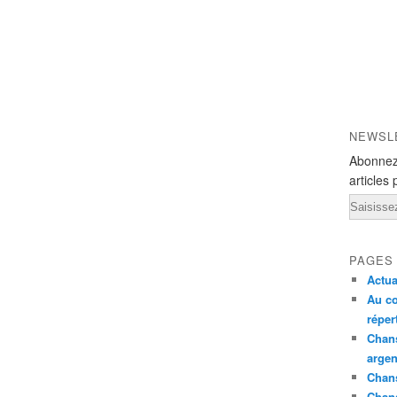
NEWSL
Abonnez
articles 
Email
PAGES
Actua
Au co
réper
Chans
argen
Chans
Chan