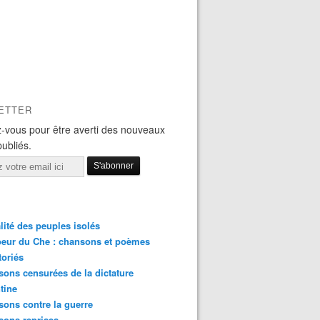
ETTER
-vous pour être averti des nouveaux
publiés.
lité des peuples isolés
eur du Che : chansons et poèmes
toriés
ons censurées de la dictature
tine
ons contre la guerre
sons reprises