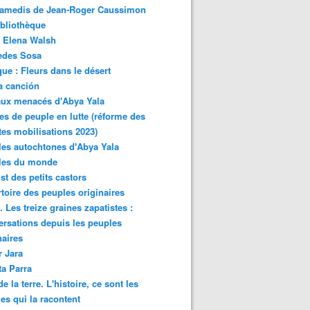
samedis de Jean-Roger Caussimon
bliothèque
 Elena Walsh
edes Sosa
ue : Fleurs dans le désert
a canción
aux menacés d'Abya Yala
es de peuple en lutte (réforme des
ites mobilisations 2023)
es autochtones d'Abya Yala
les du monde
ist des petits castors
toire des peuples originaires
 Les treize graines zapatistes :
rsations depuis les peuples
naires
r Jara
ta Parra
de la terre. L'histoire, ce sont les
es qui la racontent