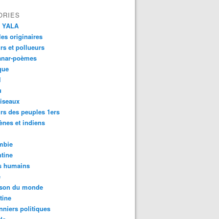
ORIES
 YALA
es originaires
urs et pollueurs
anar-poèmes
que
l
u
iseaux
rs des peuples 1ers
ènes et indiens
mbie
tine
s humains
é
son du monde
tine
nniers politiques