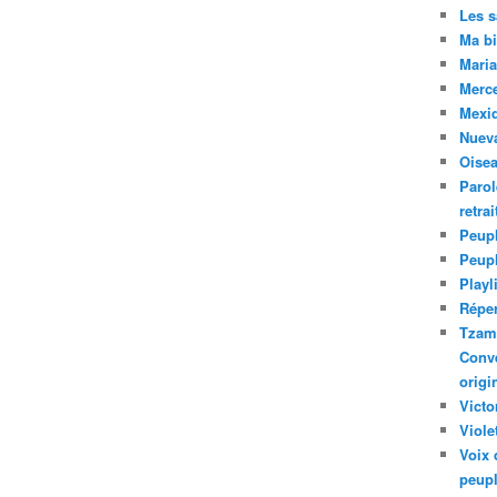
Les 
Ma bi
Maria
Merc
Mexiq
Nuev
Oise
Parol
retra
Peupl
Peup
Playl
Réper
Tzam.
Conve
origi
Victo
Viole
Voix 
peupl