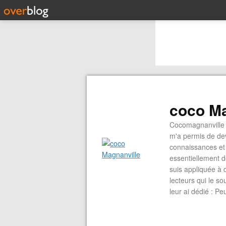
coco Ma
Cocomagnanville 
m'a permis de dev
connaissances et 
essentiellement d
suis appliquée à 
lecteurs qui le s
leur ai dédié : P