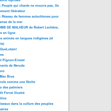
 : Peuple qui chante ne mourra pas, Un
ment libérateur
 : Réseau de femmes autochtones pour
fense de la mer
MB DE MALHEUR de Robert Lechêne,
re en ligne
s animés en langues indigènes (et
ts)
sQueLutam!
ces
t Pignon-Ernest
ments de Neruda
ano
-Max Brua
role comme une flèche
o des palmiers
it Ferrat illustré
élins
iseaux dans la culture des peuples
naires