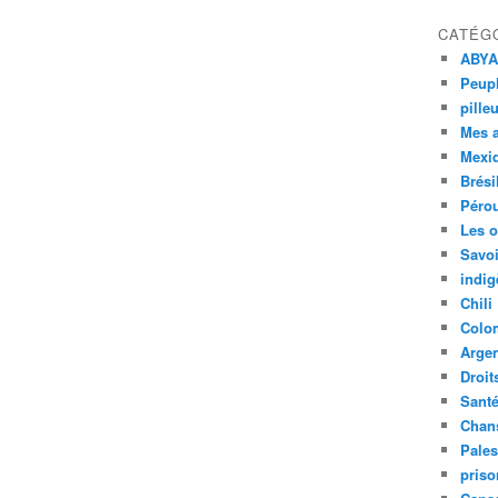
CATÉG
ABYA
Peupl
pille
Mes 
Mexi
Brési
Péro
Les o
Savoi
indig
Chili
Colo
Argen
Droit
Sant
Chan
Pales
priso