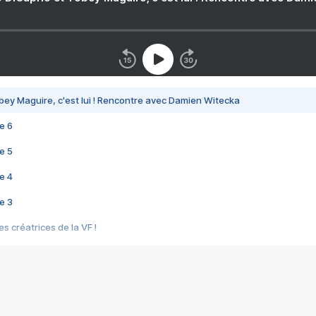
bey Maguire, c'est lui ! Rencontre avec Damien Witecka
e 6
e 5
e 4
e 3
s créatrices de la VF !
e 2
e 1
e Mektoub My Love arrive enfin ! Rencontre avec Shaïn Boumedine et Sal