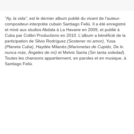
"Ay, la vida",
est le dernier album publié du vivant de l'auteur-
compositeur-interprète cubain Santiago Feliú. Il a été enregistré
et mixé aux studios Abdala à La Havane en 2009, et publié à
Cuba par Colibri Productions en 2010. L'album a bénéficié de la
participation de Silvio Rodríguez
(Sostener mi amor),
Yusa
(Planeta Cuba
), Haydée Milanés
(Marionetas de Cupido, De lo
nunca más, Ángeles de mí)
et Melvis Santa
(Sin tanta soledad
).
Toutes les chansons appartiennent, en paroles et en musique, à
Santiago Feliú.