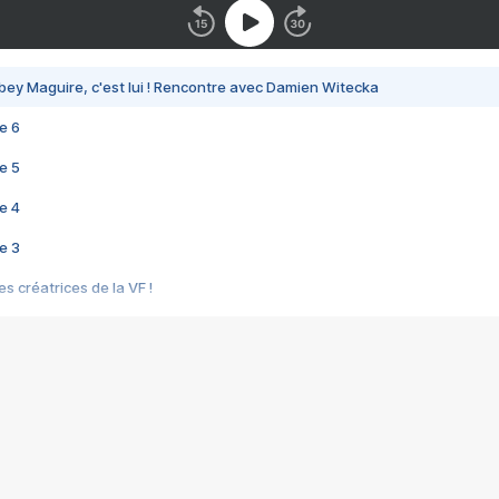
bey Maguire, c'est lui ! Rencontre avec Damien Witecka
e 6
e 5
e 4
e 3
s créatrices de la VF !
e 2
e 1
e Mektoub My Love arrive enfin ! Rencontre avec Shaïn Boumedine et Sal
i : après Toni en famille
elle réalise le bouleversant Dites lui que je l'aime