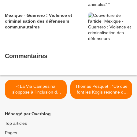
Mexique - Guerrero : Violence et
criminalisation des défenseurs
communautaires
Commentaires
< La Via Campesina
Thomas Pesquet : “Ce que
s'oppose à l'inclusion de
font les Kogis résonne de
Cuba dans la liste
plus en plus pour nous” >
américaine des États
soutenant le terrorisme
Hébergé par Overblog
Top articles
Pages