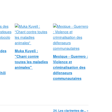
i
l
o
é
,
a
u
s
u
d
d
 des
Muka Kuyeli :
u
"Chant contre
Mexique - Guerrero :
C
toutes les maladies
Violence et
h
animales"
criminalisation des
i
hili
défenseurs
l
communautaires
i
,
e
s
t
c
o
24. Les clarinettes de... »