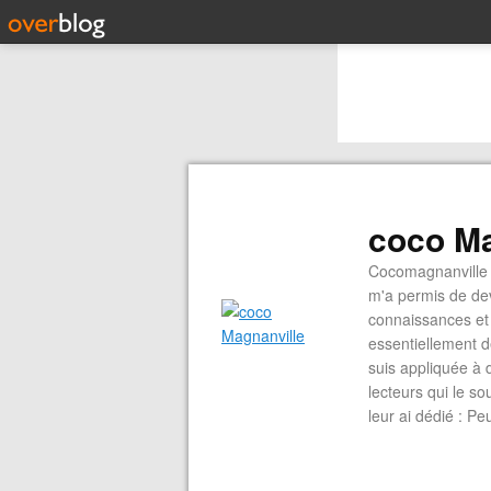
coco Ma
Cocomagnanville 
m'a permis de dev
connaissances et 
essentiellement d
suis appliquée à 
lecteurs qui le s
leur ai dédié : P