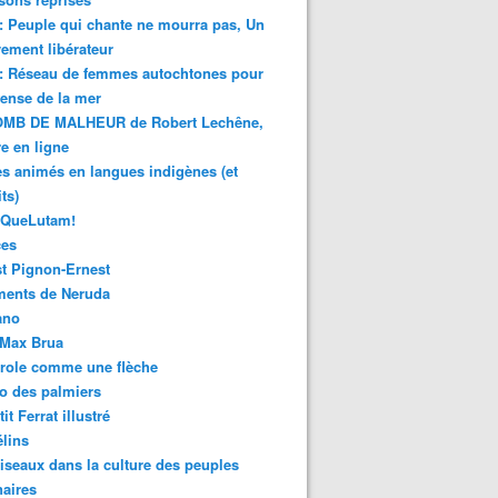
 : Peuple qui chante ne mourra pas, Un
ment libérateur
 : Réseau de femmes autochtones pour
fense de la mer
MB DE MALHEUR de Robert Lechêne,
re en ligne
s animés en langues indigènes (et
ts)
sQueLutam!
ces
t Pignon-Ernest
ments de Neruda
ano
-Max Brua
role comme une flèche
o des palmiers
it Ferrat illustré
élins
iseaux dans la culture des peuples
naires