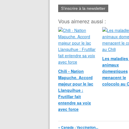
S'inscrire à la newsletter
Vous aimerez aussi :
Les maladies
animaux
Chili - Nation
domestiques
Mapuche. Accord
menacent le
majeur pour le lac
colocolo au C
Llanquihue :
Frutillar fait
entendre sa voix
avec force
« Canada : Vaccination...