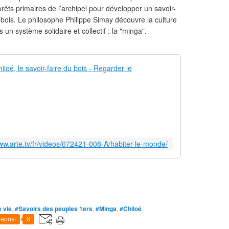
orêts primaires de l’archipel pour développer un savoir-
 bois. Le philosophe Philippe Simay découvre la culture
rs un système solidaire et collectif : la "minga".
Habiter le mo
L
'
a
r
c
h
www.arte.tv/fr/videos/072421-008-A/habiter-le-monde/
i
p
e
l
d
e
 vie
,
#Savoirs des peuples 1ers
,
#Minga
,
#Chiloé
C
h
epost
0