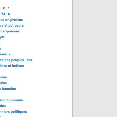
ORIES
 YALA
es originaires
urs et pollueurs
anar-poèmes
que
l
u
iseaux
rs des peuples 1ers
ènes et indiens
mbie
tine
s humains
é
son du monde
tine
nniers politiques