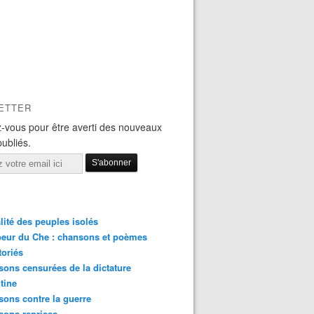
ETTER
-vous pour être averti des nouveaux
publiés.
lité des peuples isolés
eur du Che : chansons et poèmes
toriés
ons censurées de la dictature
tine
ons contre la guerre
sons reprises