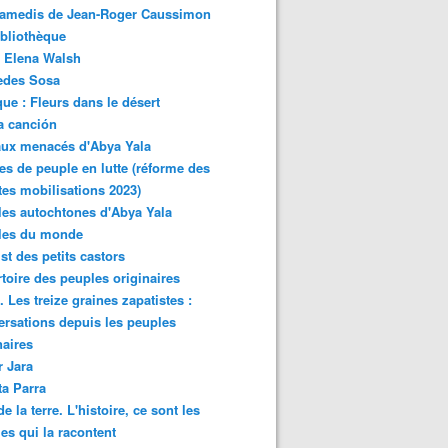
samedis de Jean-Roger Caussimon
bliothèque
 Elena Walsh
edes Sosa
ue : Fleurs dans le désert
a canción
aux menacés d'Abya Yala
es de peuple en lutte (réforme des
ites mobilisations 2023)
es autochtones d'Abya Yala
les du monde
ist des petits castors
toire des peuples originaires
 Les treize graines zapatistes :
rsations depuis les peuples
naires
r Jara
ta Parra
de la terre. L'histoire, ce sont les
es qui la racontent