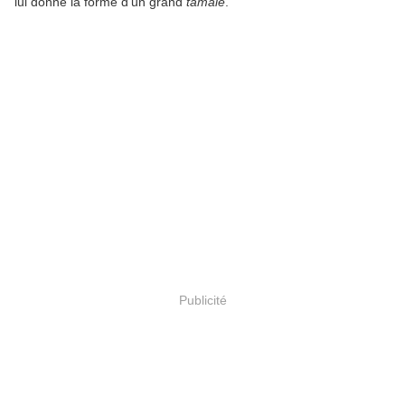
lui donne la forme d'un grand
tamale
.
Publicité