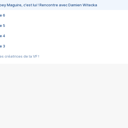
bey Maguire, c'est lui ! Rencontre avec Damien Witecka
e 6
e 5
e 4
e 3
s créatrices de la VF !
e 2
e 1
e Mektoub My Love arrive enfin ! Rencontre avec Shaïn Boumedine et Sal
i : après Toni en famille
elle réalise le bouleversant Dites lui que je l'aime
ais ! Rencontre autour de Vie privée de Rebecca Zlotowski