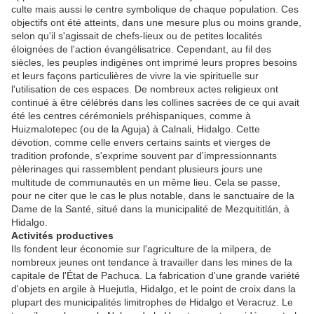
culte mais aussi le centre symbolique de chaque population. Ces
objectifs ont été atteints, dans une mesure plus ou moins grande,
selon qu'il s'agissait de chefs-lieux ou de petites localités
éloignées de l'action évangélisatrice. Cependant, au fil des
siècles, les peuples indigènes ont imprimé leurs propres besoins
et leurs façons particulières de vivre la vie spirituelle sur
l'utilisation de ces espaces. De nombreux actes religieux ont
continué à être célébrés dans les collines sacrées de ce qui avait
été les centres cérémoniels préhispaniques, comme à
Huizmalotepec (ou de la Aguja) à Calnali, Hidalgo. Cette
dévotion, comme celle envers certains saints et vierges de
tradition profonde, s'exprime souvent par d'impressionnants
pèlerinages qui rassemblent pendant plusieurs jours une
multitude de communautés en un même lieu. Cela se passe,
pour ne citer que le cas le plus notable, dans le sanctuaire de la
Dame de la Santé, situé dans la municipalité de Mezquititlán, à
Hidalgo.
Activités productives
Ils fondent leur économie sur l'agriculture de la milpera, de
nombreux jeunes ont tendance à travailler dans les mines de la
capitale de l'État de Pachuca. La fabrication d'une grande variété
d'objets en argile à Huejutla, Hidalgo, et le point de croix dans la
plupart des municipalités limitrophes de Hidalgo et Veracruz. Le