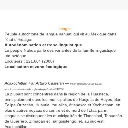
image
Peuple autochtone de langue nahuatl qui vit au Mexique dans
l'état d'Hidalgo.
Autodénomination et tronc linguistique
Le peuple Nahua parle des variantes de la famille linguistique
uto-aztèque.
Locuteurs : 221.684 (2000)
Localisation et zone écologique
Acaxochitlán Par Arturo Castelán —
Travail personnel, CC BY-SA 3.0,
https://commons.wikimedia.org/w/index.php?curid=31483030
La plupart sont concentrés dans la région de la Huasteca,
principalement dans les municipalités de Huejutla de Reyes, San
Felipe Orizatlán, Huautla, Yaualica, Atlapexco et Xochiatipan, en
plus d'autres noyaux du centre et du nord de l'État, parmi
lesquels se distinguent les municipalités de Tlanchinal, Tehuacán
de Guerrero, Zimapán et Tianguistengo, et, au sud-est,
Acaxochitlán.