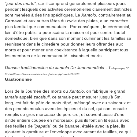
"
jour des morts",
car il comprend généralement plusieurs jours
pendant lesquels des activités cérémonielles clairement distinctes
sont menées à des fins spécifiques. Le
Xantolo
, contrairement au
Carnaval et aux autres fêtes du cycle des pluies, a un caractère
plus familial que communautaire. Par conséquent, le cérémonial,
loin d'être public, a pour scène la maison et pour centre l'autel
domestique, bien que dans son moment culminant les familles se
réunissent dans le cimetière pour donner leurs offrandes aux
morts et pour mener une coexistence à laquelle participent tous
les membres de la communauté : vivants et morts.
Danses traditionnelles du xantolo De Juanmendiola - T
rabajo propio, CC
BY-SA 3.0, https://commons.wikimedia.org/w/index.php?curid=29610081
Gastronomie
Lors de la Journée des morts ou
Xantolo
, on fabrique le grand
tamale
appelé
zacahuil
, ce tamale peut mesurer jusqu'à 5m.
long, est fait de pâte de maïs râpé, mélangé avec du saindoux et
des piments moulus avec des épices et du sel, qui sont ensuite
remplis de gros morceaux de porc cru, et souvent aussi d'une
dinde entière coupée en morceaux, puis ils font un lit épais avec
des feuilles de
"papatla
" ou de banane, étalée avec la pâte, ils
ajoutent la garniture et l'enveloppe avec autant de feuilles, ce qui