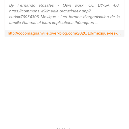
By Fernando Rosales - Own work, CC BY-SA 4.0,
https://commons.wikimedia.org/w/index.php?
curid=76964303 Mexique : Les formes d'organisation de la
famille Nahuatl et leurs implications théoriques ...
http://cocomagnanville.over-blog.com/2020/10/mexique-les-formes-d-organisation-de-la-famille-nahuatl-et-leurs-implications-theoriques.html