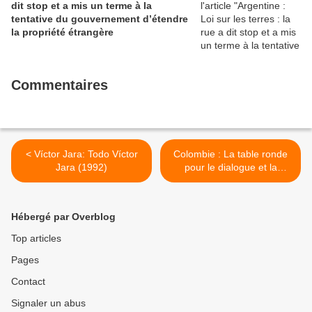
dit stop et a mis un terme à la
tentative du gouvernement d’étendre
la propriété étrangère
Commentaires
< Víctor Jara: Todo Víctor
Colombie : La table ronde
Jara (1992)
pour le dialogue et la
consultation des peuples
indigènes du Chocó
dénonce et rejette
Hébergé par Overblog
l'assassinat de l'aîné
Embera Dobida Miguel Tapi
Top articles
Rito >
Pages
Contact
Signaler un abus