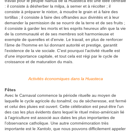
travail pour le peuple Nahua de la Huasteca est une idée centrale
: il consiste à désherber la milpa, à semer et à récolter ; il
consiste à préparer le nixton, à moudre le grain et à faire des
tortillas ; il consiste à faire des offrandes aux divinités et à leur
demander la permission de se nourrir de la terre et de ses fruits ;
il consiste à garder les morts et les esprits heureux afin que la vie
de la communauté et de ses membres soit harmonieuse et
exempte de querelles et d'envie. Le travail, en plus de renforcer
l'âme de l'homme en lui donnant autorité et prestige, garantit
l'existence de la vie sociale. C'est pourquoi l'activité rituelle est
d'une importance capitale, et tout cela est régi par le cycle de
croissance et de maturation du maïs.
Activités économiques dans la Huasteca
Fêtes
Avec le Carnaval commence la période rituelle au moyen de
laquelle le cycle agricole du
tonalmil
, ou de sècheresse, est fermé
et celui des pluies est ouvert. Cette célébration est peut-être l'un
des cas les plus évidents dans lequel le rituel méso-américain lié
à l'agriculture est associé aux dates les plus importantes de
l'observance catholique. Une autre commémoration très
importante est le
Xantolo
, que nous pouvons difficilement appeler