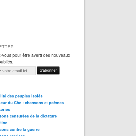
ETTER
-vous pour être averti des nouveaux
publiés.
lité des peuples isolés
eur du Che : chansons et poèmes
toriés
ons censurées de la dictature
tine
ons contre la guerre
sons reprises