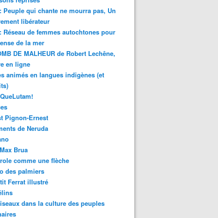
 : Peuple qui chante ne mourra pas, Un
ment libérateur
 : Réseau de femmes autochtones pour
fense de la mer
MB DE MALHEUR de Robert Lechêne,
re en ligne
s animés en langues indigènes (et
ts)
sQueLutam!
ces
t Pignon-Ernest
ments de Neruda
ano
-Max Brua
role comme une flèche
o des palmiers
it Ferrat illustré
élins
iseaux dans la culture des peuples
naires