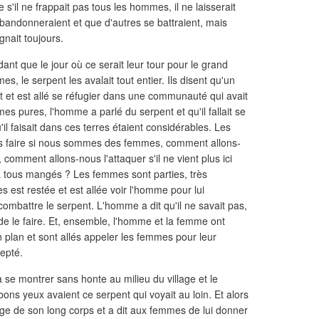
s'il ne frappait pas tous les hommes, il ne laisserait
abandonneraient et que d'autres se battraient, mais
gnait toujours.
dant que le jour où ce serait leur tour pour le grand
, le serpent les avalait tout entier. Ils disent qu'un
et est allé se réfugier dans une communauté qui avait
s pures, l'homme a parlé du serpent et qu'il fallait se
'il faisait dans ces terres étaient considérables. Les
s faire si nous sommes des femmes, comment allons-
 comment allons-nous l'attaquer s'il ne vient plus ici
s a tous mangés ? Les femmes sont parties, très
es est restée et est allée voir l'homme pour lui
mbattre le serpent. L'homme a dit qu'il ne savait pas,
e de le faire. Et, ensemble, l'homme et la femme ont
 plan et sont allés appeler les femmes pour leur
cepté.
se montrer sans honte au milieu du village et le
bons yeux avaient ce serpent qui voyait au loin. Et alors
lage de son long corps et a dit aux femmes de lui donner