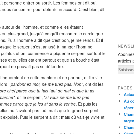
rait personne entrer ou sortir. Les femmes ont dit oui,
ous rencontrer pour obtenir un accord. C'est bien, dit
e autour de l'homme, et comme elles étaient
en plus grand, jusqu'à ce qu'il rencontre le cercle que
ns. Puis l'homme a dit que c'est bon, je me rends. Et il
NEWSL
, lorsque le serpent s'est amusé à manger l'homme,
 pointus et ont commencé à piquer le serpent sur tout le
Abonnez
es et qu'elles étaient partout et que sa bouche était
articles 
erpent ne pouvait pas se défendre.
Email
attaqueraient de cette manière et de partout, et il a vite
alors :
pardonnez-moi, ne me tuez pas. Non"
, ont dit les
PAGES
pre chef parce que tu fais tant de mal et que tu as
Actua
marché",
dit le serpent, "
si vous ne me tuez pas
Au co
mmes parce que je les ai dans le ventre
. Et puis les
réper
elles ne l'avaient pas tué, mais que le grand serpent
Chans
ait expulsé. Puis le serpent a dit : mais où vais-je vivre et
argen
Chans
Chan