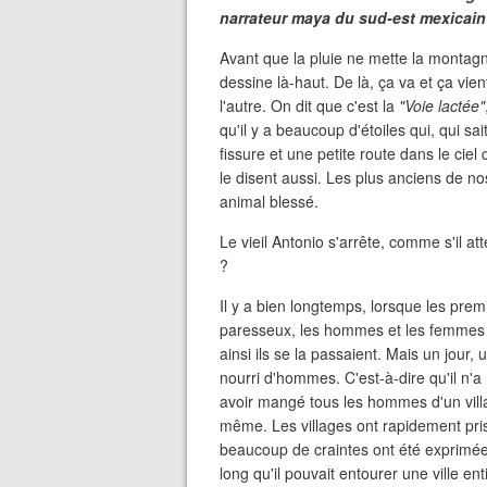
narrateur maya du sud-est mexicain
Avant que la pluie ne mette la montag
dessine là-haut. De là, ça va et ça vient
l'autre. On dit que c'est la
"Voie lactée"
qu'il y a beaucoup d'étoiles qui, qui sa
fissure et une petite route dans le ciel 
le disent aussi. Les plus anciens de n
animal blessé.
Le vieil Antonio s'arrête, comme s'il a
?
Il y a bien longtemps, lorsque les prem
paresseux, les hommes et les femmes viva
ainsi ils se la passaient. Mais un jour,
nourri d'hommes. C'est-à-dire qu'il n
avoir mangé tous les hommes d'un villag
même. Les villages ont rapidement pris
beaucoup de craintes ont été exprimées 
long qu'il pouvait entourer une ville en