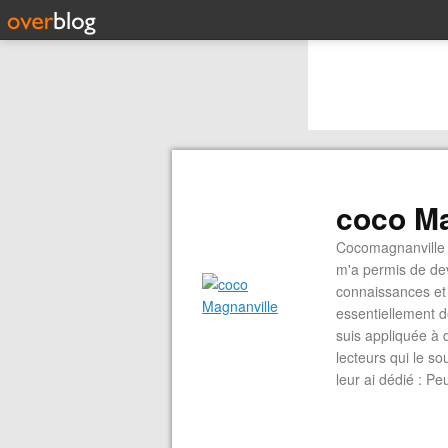
coco Ma
Cocomagnanville 
m'a permis de dev
connaissances et 
essentiellement d
suis appliquée à 
lecteurs qui le s
leur ai dédié : P