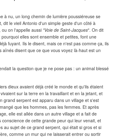
ne à nu, un long chemin de lumière poussiéreuse se
, dit le vieil Antonio d'un simple geste d'un côté à
, ou on l'appelle aussi
"Voie de Saint-Jacques
". On dit
it pourquoi elles sont ensemble et petites, font une
déjà fuyant. Ils le disent, mais ce n'est pas comme ça, ils
os aînés disent que ce que vous voyez là-haut est un
ttendait la question que je ne pose pas : un animal blessé
iers dieux avaient déjà créé le monde et qu'ils étaient
ient sur la terre en la travaillant et en la jetant, et
 un grand serpent est apparu dans un village et s'est
'a mangé que les hommes, pas les femmes. Et après
e, elle est allée dans un autre village et a fait de
 conscience de cette grande peur qui leur venait, et
au sujet de ce grand serpent, qui était si gros et si
tière, comme un mur qui ne laisserait entrer ou sortir