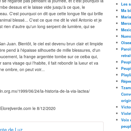
ne se regarde pas pendant la journée, et c'est pourquoi la
Les 
tombe dessus et le laisse vide jusqu'à ce que, le
Ma bi
eau. C'est pourquoi on dit que cette longue file qui brille
Maria
 animal blessé... C'est ce que me dit le vieil Antonio et je
Merc
t rien d'autre qu'un long serpent de lumière, qui se
Mexiq
Nuev
Oise
San Juan. Bientôt, le ciel est devenu brun clair et limpide
Parol
ère pend à l'épaisse silhouette de mille blessures, d'un
retra
 Doucement, la frange argentée tombe sur ce ceiba qui,
Peupl
 sans visage qui l'habite, il fait rebondir la lueur et va
Peup
une ombre, on peut voir...
Playl
Réper
Tzam.
ln.org.mx/1999/06/24/la-historia-de-la-via-lactea/
Conve
origi
Victo
r Elorejiverde.com le 8/12/2020
Viole
Voix 
peupl
nte de Luz