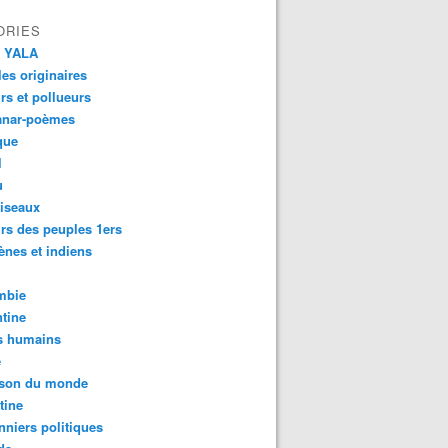
ORIES
 YALA
es originaires
urs et pollueurs
anar-poèmes
que
l
u
iseaux
rs des peuples 1ers
ènes et indiens
mbie
tine
s humains
é
son du monde
tine
nniers politiques