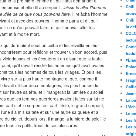
e quand la première femme dit qu'il faut demander à
Chili
 en pense et elle dit au serpent :
laisse-le aller l'homme
mouve
une idée de ce que nous pouvons faire.
Il relâcha l'homme
Chili
 vivant et avec des œuvres, l'homme parla et dit qu'il
la dé
r ce qu'on pouvait faire, et qu'il pouvait aller les
COLO
ivant et à moitié mort.
lectu
 qui dormaient sous un ceiba et les réveilla en leur
Conte
contrèrent pour réfléchir et trouver un bon accord, puis
tradui
es victorieuses et les écoutèrent en disant que la faute
#Ela
re puni, qu'il devait rendre les hommes qu'il avait avalés
Enla
vomit tous les hommes de tous les villages. Et puis les
Ernes
er vivre sur la plus haute montagne et que, comme il
Frag
l devait utiliser deux montagnes, les plus hautes du
Galli
 sur l'autre sa tête, et il mangerait la lumière du soleil
Jean
ures que les femmes guerrières avaient faites sur lui ne
La pa
t partis et le serpent est parti triste, le grand serpent,
L'éch
'une il a mis sa tête et sur une autre sa queue et a
Le pet
e du ciel et, depuis lors, il mange la lumière du soleil le
Les f
 de tous les petits trous de ses blessures.
Les o
origi