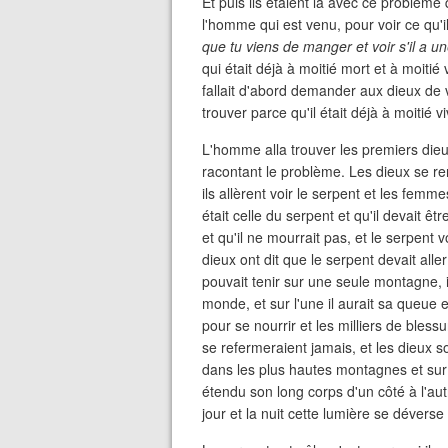
Et puis ils étaient là avec ce problèm
l'homme qui est venu, pour voir ce qu'il
que tu viens de manger et voir s'il a 
qui était déjà à moitié mort et à moitié
fallait d'abord demander aux dieux de voi
trouver parce qu'il était déjà à moitié v
L'homme alla trouver les premiers dieux
racontant le problème. Les dieux se ren
ils allèrent voir le serpent et les femm
était celle du serpent et qu'il devait êt
et qu'il ne mourrait pas, et le serpent 
dieux ont dit que le serpent devait all
pouvait tenir sur une seule montagne, i
monde, et sur l'une il aurait sa queue et
pour se nourrir et les milliers de bless
se refermeraient jamais, et les dieux son
dans les plus hautes montagnes et sur l
étendu son long corps d'un côté à l'autr
jour et la nuit cette lumière se déverse