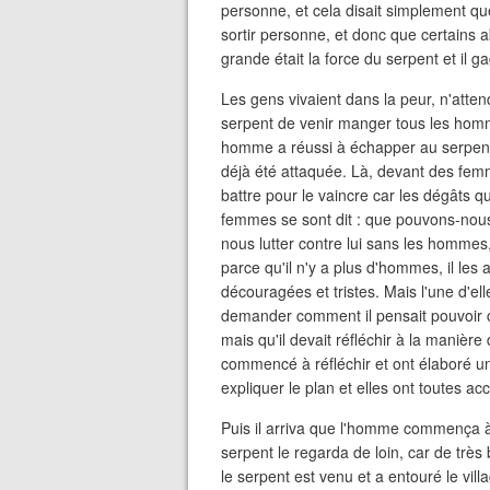
personne, et cela disait simplement que 
sortir personne, et donc que certains 
grande était la force du serpent et il ga
Les gens vivaient dans la peur, n'atten
serpent de venir manger tous les hommes
homme a réussi à échapper au serpent 
déjà été attaquée. Là, devant des femme
battre pour le vaincre car les dégâts qu
femmes se sont dit : que pouvons-nou
nous lutter contre lui sans les hommes,
parce qu'il n'y a plus d'hommes, il le
découragées et tristes. Mais l'une d'ell
demander comment il pensait pouvoir co
mais qu'il devait réfléchir à la manièr
commencé à réfléchir et ont élaboré un
expliquer le plan et elles ont toutes ac
Puis il arriva que l'homme commença à 
serpent le regarda de loin, car de très 
le serpent est venu et a entouré le vil