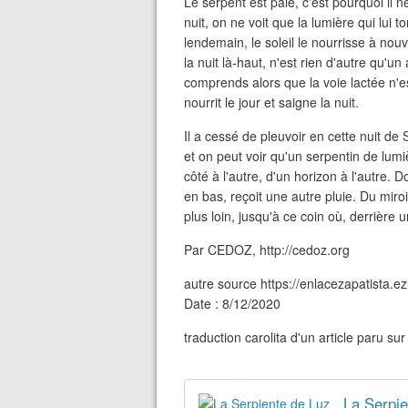
Le serpent est pâle, c'est pourquoi il 
nuit, on ne voit que la lumière qui lui 
lendemain, le soleil le nourrisse à nouv
la nuit là-haut, n'est rien d'autre qu'un
comprends alors que la voie lactée n'es
nourrit le jour et saigne la nuit.
Il a cessé de pleuvoir en cette nuit de 
et on peut voir qu'un serpentin de lumi
côté à l'autre, d'un horizon à l'autre.
en bas, reçoit une autre pluie. Du miroir
plus loin, jusqu'à ce coin où, derrière 
Par CEDOZ, http://cedoz.org
autre source https://enlacezapatista.ez
Date : 8/12/2020
traduction carolita d'un article paru su
La Serpie