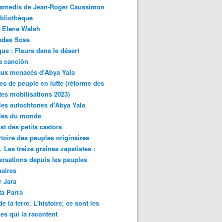
samedis de Jean-Roger Caussimon
bliothèque
 Elena Walsh
edes Sosa
ue : Fleurs dans le désert
a canción
aux menacés d'Abya Yala
es de peuple en lutte (réforme des
ites mobilisations 2023)
es autochtones d'Abya Yala
les du monde
ist des petits castors
toire des peuples originaires
 Les treize graines zapatistes :
rsations depuis les peuples
naires
r Jara
ta Parra
de la terre. L'histoire, ce sont les
es qui la racontent