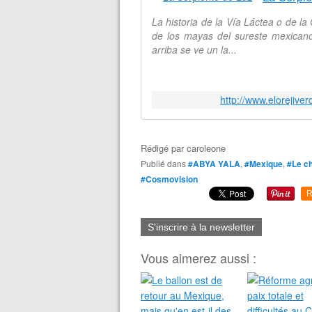
La historia de la Vía Láctea o de la
de los mayas del sureste mexicano
arriba se ve un la...
http://www.elorejive
Rédigé par
caroleone
Publié dans
#ABYA YALA
,
#Mexique
,
#Le ch
#Cosmovision
R
S'inscrire à la newsletter
Vous aimerez aussi :