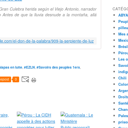
 Gran Culebra herida según el Viejo Antonio, narrador
CATÉG
 Antes de que la lluvia desnude a la montaña, allá
ABYA
Peupl
pille
Mes 
Mexi
rde.com/el-don-de-la-palabra/909-la-serpiente-de-luz
Brési
Péro
Les o
Savoi
iapas en lutte
,
#EZLN
,
#Savoirs des peuples 1ers
,
indig
Chili
epost
0
Colo
Argen
Droit
Sant
Chan
Pales
priso