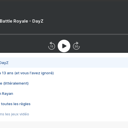
 Battle Royale - DayZ
 DayZ
 a 13 ans (et vous l'avez ignoré)
e (littéralement)
im Rayan
 toutes les règles
s les jeux vidéo
us choquant de Rockstar ? - Le scandale BULLY