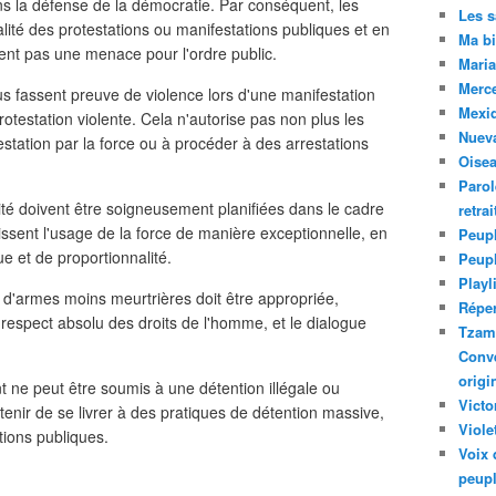
ans la défense de la démocratie. Par conséquent, les
Les 
galité des protestations ou manifestations publiques et en
Ma bi
uent pas une menace pour l'ordre public.
Maria
Merc
us fassent preuve de violence lors d'une manifestation
Mexiq
rotestation violente. Cela n'autorise pas non plus les
Nuev
estation par la force ou à procéder à des arrestations
Oise
Parol
ité doivent être soigneusement planifiées dans le cadre
retra
tissent l'usage de la force de manière exceptionnelle, en
Peupl
e et de proportionnalité.
Peup
Playl
on d'armes moins meurtrières doit être appropriée,
Réper
 respect absolu des droits de l'homme, et le dialogue
Tzam.
Conve
origi
 ne peut être soumis à une détention illégale ou
Victo
stenir de se livrer à des pratiques de détention massive,
Viole
tions publiques.
Voix 
peupl