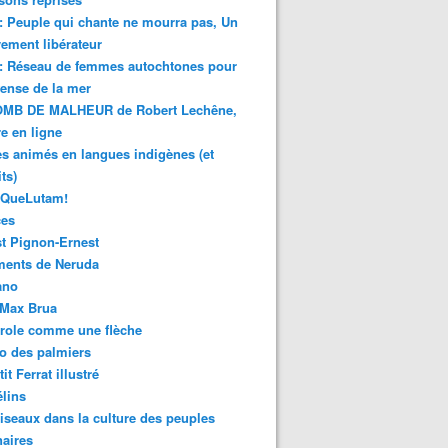
 : Peuple qui chante ne mourra pas, Un
ment libérateur
 : Réseau de femmes autochtones pour
fense de la mer
MB DE MALHEUR de Robert Lechêne,
re en ligne
s animés en langues indigènes (et
ts)
sQueLutam!
ces
t Pignon-Ernest
ments de Neruda
ano
-Max Brua
role comme une flèche
o des palmiers
it Ferrat illustré
élins
iseaux dans la culture des peuples
naires