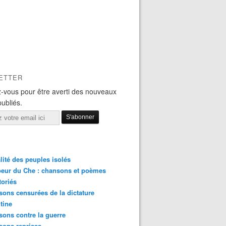
ETTER
-vous pour être averti des nouveaux
publiés.
lité des peuples isolés
eur du Che : chansons et poèmes
toriés
ons censurées de la dictature
tine
ons contre la guerre
sons reprises