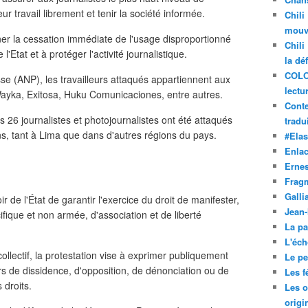
eur travail librement et tenir la société informée.
Chili
mouve
er la cessation immédiate de l'usage disproportionné
Chili
l'Etat et à protéger l'activité journalistique.
la dé
COLO
sse (ANP), les travailleurs attaqués appartiennent aux
lectu
ayka, Exitosa, Huku Comunicaciones, entre autres.
Conte
 26 journalistes et photojournalistes ont été attaqués
tradui
ons, tant à Lima que dans d'autres régions du pays.
#Ela
Enla
Ernes
Frag
Galli
r de l'État de garantir l'exercice du droit de manifester,
Jean
fique et non armée, d'association et de liberté
La pa
L'éch
ollectif, la protestation vise à exprimer publiquement
Le pet
rs de dissidence, d'opposition, de dénonciation ou de
Les f
 droits.
Les o
origi