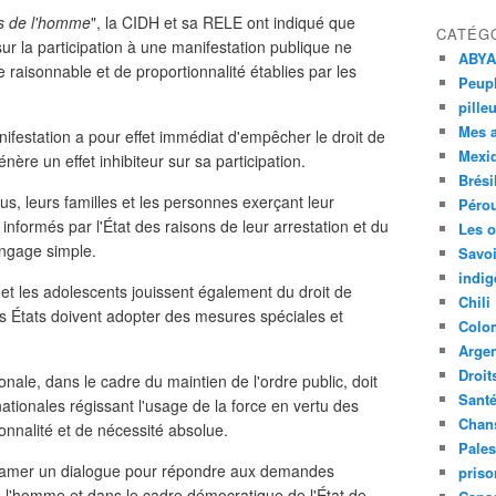
ts de l'homme
", la CIDH et sa RELE ont indiqué que
CATÉG
ur la participation à une manifestation publique ne
ABYA
raisonnable et de proportionnalité établies par les
Peupl
pille
Mes 
nifestation a pour effet immédiat d'empêcher le droit de
Mexi
ère un effet inhibiteur sur sa participation.
Brési
nus, leurs familles et les personnes exerçant leur
Péro
e informés par l'État des raisons de leur arrestation et du
Les o
angage simple.
Savoi
indig
 et les adolescents jouissent également du droit de
Chili
es États doivent adopter des mesures spéciales et
Colo
Argen
Droit
onale, dans le cadre du maintien de l'ordre public, doit
Sant
ationales régissant l'usage de la force en vertu des
Chan
ionnalité et de nécessité absolue.
Pales
ntamer un dialogue pour répondre aux demandes
priso
de l'homme et dans le cadre démocratique de l'État de