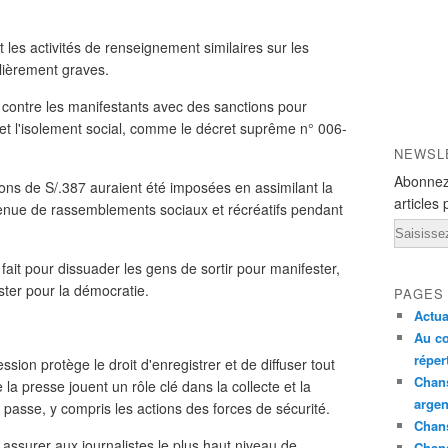
et les activités de renseignement similaires sur les
lièrement graves.
s contre les manifestants avec des sanctions pour
 et l'isolement social, comme le décret suprême n° 006-
NEWSL
Abonnez
ons de S/.387 auraient été imposées en assimilant la
articles 
 tenue de rassemblements sociaux et récréatifs pendant
Email
 fait pour dissuader les gens de sortir pour manifester,
ster pour la démocratie.
PAGES
Actua
Au co
réper
sion protège le droit d'enregistrer et de diffuser tout
Chans
e la presse jouent un rôle clé dans la collecte et la
argen
e passe, y compris les actions des forces de sécurité.
Chans
it assurer aux journalistes le plus haut niveau de
Chan