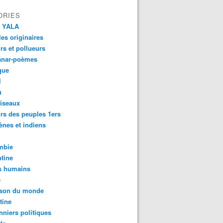
ORIES
 YALA
es originaires
urs et pollueurs
anar-poèmes
que
l
u
iseaux
rs des peuples 1ers
ènes et indiens
mbie
tine
s humains
é
son du monde
tine
nniers politiques