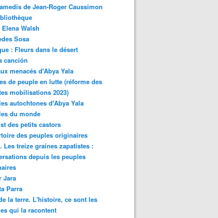
samedis de Jean-Roger Caussimon
bliothèque
 Elena Walsh
edes Sosa
ue : Fleurs dans le désert
a canción
aux menacés d'Abya Yala
es de peuple en lutte (réforme des
ites mobilisations 2023)
es autochtones d'Abya Yala
les du monde
ist des petits castors
toire des peuples originaires
 Les treize graines zapatistes :
rsations depuis les peuples
naires
r Jara
ta Parra
de la terre. L'histoire, ce sont les
es qui la racontent