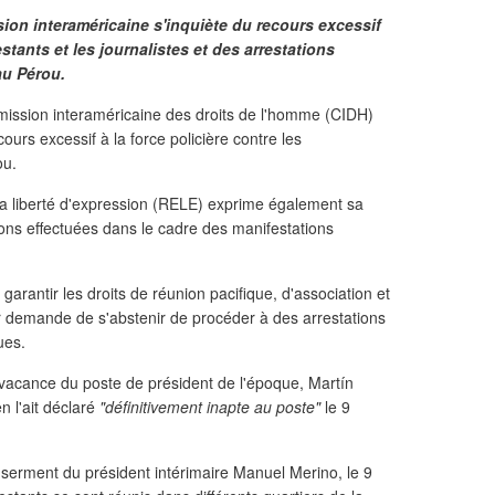
ion interaméricaine s'inquiète du recours excessif
estants et les journalistes et des arrestations
au Pérou.
ission interaméricaine des droits de l'homme (CIDH)
urs excessif à la force policière contre les
ou.
la liberté d'expression (RELE) exprime également sa
ons effectuées dans le cadre des manifestations
rantir les droits de réunion pacifique, d'association et
eur demande de s'abstenir de procéder à des arrestations
ues.
a vacance du poste de président de l'époque, Martín
n l'ait déclaré
"définitivement inapte au poste"
le 9
 serment du président intérimaire Manuel Merino, le 9