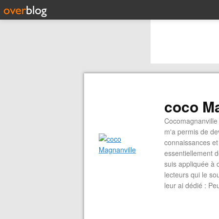
coco Ma
Cocomagnanville 
m'a permis de dev
connaissances et 
essentiellement d
suis appliquée à 
lecteurs qui le s
leur ai dédié : P