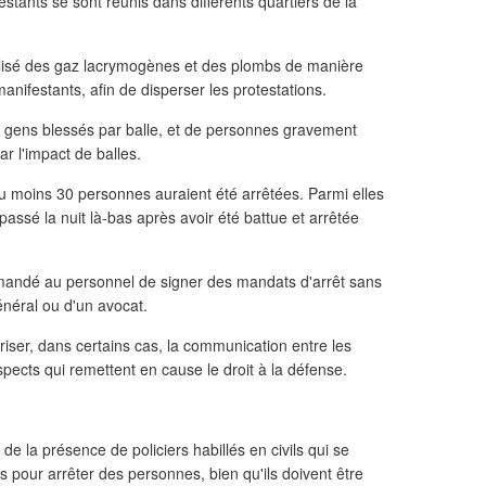
tants se sont réunis dans différents quartiers de la
tilisé des gaz lacrymogènes et des plombs de manière
anifestants, afin de disperser les protestations.
s gens blessés par balle, et de personnes gravement
r l'impact de balles.
u moins 30 personnes auraient été arrêtées. Parmi elles
 passé la nuit là-bas après avoir été battue et arrêtée
demandé au personnel de signer des mandats d'arrêt sans
néral ou d'un avocat.
oriser, dans certains cas, la communication entre les
ects qui remettent en cause le droit à la défense.
e la présence de policiers habillés en civils qui se
ns pour arrêter des personnes, bien qu'ils doivent être