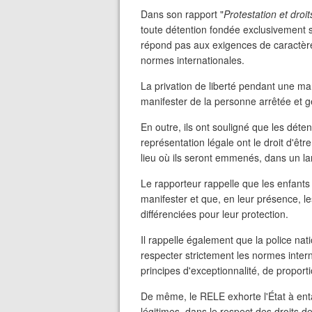
Dans son rapport "
Protestation et droi
toute détention fondée exclusivement s
répond pas aux exigences de caractère 
normes internationales.
La privation de liberté pendant une ma
manifester de la personne arrêtée et gén
En outre, ils ont souligné que les déte
représentation légale ont le droit d'êtr
lieu où ils seront emmenés, dans un l
Le rapporteur rappelle que les enfants
manifester et que, en leur présence, l
différenciées pour leur protection.
Il rappelle également que la police nati
respecter strictement les normes intern
principes d'exceptionnalité, de proport
De même, le RELE exhorte l'État à e
légitimes, dans le respect des droits 