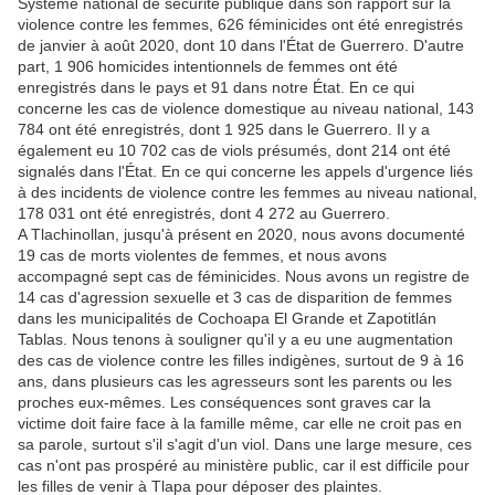
Système national de sécurité publique dans son rapport sur la
violence contre les femmes, 626 féminicides ont été enregistrés
de janvier à août 2020, dont 10 dans l'État de Guerrero. D'autre
part, 1 906 homicides intentionnels de femmes ont été
enregistrés dans le pays et 91 dans notre État. En ce qui
concerne les cas de violence domestique au niveau national, 143
784 ont été enregistrés, dont 1 925 dans le Guerrero. Il y a
également eu 10 702 cas de viols présumés, dont 214 ont été
signalés dans l'État. En ce qui concerne les appels d'urgence liés
à des incidents de violence contre les femmes au niveau national,
178 031 ont été enregistrés, dont 4 272 au Guerrero.
A Tlachinollan, jusqu'à présent en 2020, nous avons documenté
19 cas de morts violentes de femmes, et nous avons
accompagné sept cas de féminicides. Nous avons un registre de
14 cas d'agression sexuelle et 3 cas de disparition de femmes
dans les municipalités de Cochoapa El Grande et Zapotitlán
Tablas. Nous tenons à souligner qu'il y a eu une augmentation
des cas de violence contre les filles indigènes, surtout de 9 à 16
ans, dans plusieurs cas les agresseurs sont les parents ou les
proches eux-mêmes. Les conséquences sont graves car la
victime doit faire face à la famille même, car elle ne croit pas en
sa parole, surtout s'il s'agit d'un viol. Dans une large mesure, ces
cas n'ont pas prospéré au ministère public, car il est difficile pour
les filles de venir à Tlapa pour déposer des plaintes.