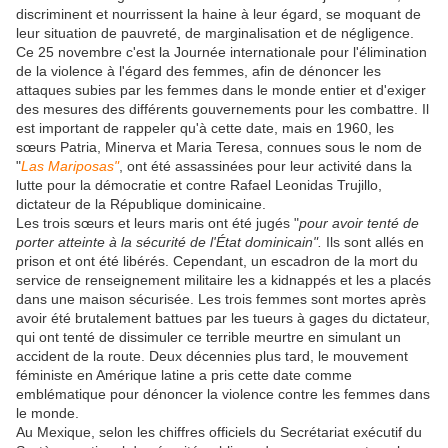
discriminent et nourrissent la haine à leur égard, se moquant de
leur situation de pauvreté, de marginalisation et de négligence.
Ce 25 novembre c'est la Journée internationale pour l'élimination
de la violence à l'égard des femmes, afin de dénoncer les
attaques subies par les femmes dans le monde entier et d'exiger
des mesures des différents gouvernements pour les combattre. Il
est important de rappeler qu'à cette date, mais en 1960, les
sœurs Patria, Minerva et Maria Teresa, connues sous le nom de
"
Las Mariposas"
, ont été assassinées pour leur activité dans la
lutte pour la démocratie et contre Rafael Leonidas Trujillo,
dictateur de la République dominicaine.
Les trois sœurs et leurs maris ont été jugés "
pour avoir tenté de
porter atteinte à la sécurité de l'État dominicain".
Ils sont allés en
prison et ont été libérés. Cependant, un escadron de la mort du
service de renseignement militaire les a kidnappés et les a placés
dans une maison sécurisée. Les trois femmes sont mortes après
avoir été brutalement battues par les tueurs à gages du dictateur,
qui ont tenté de dissimuler ce terrible meurtre en simulant un
accident de la route. Deux décennies plus tard, le mouvement
féministe en Amérique latine a pris cette date comme
emblématique pour dénoncer la violence contre les femmes dans
le monde.
Au Mexique, selon les chiffres officiels du Secrétariat exécutif du