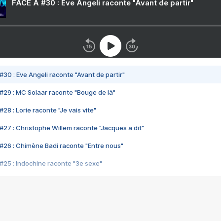
FACE A #30 : Eve Angeli raconte "Avant de partir"
#30 : Eve Angeli raconte "Avant de partir"
#29 : MC Solaar raconte "Bouge de là"
28 : Lorie raconte "Je vais vite"
#27 : Christophe Willem raconte "Jacques a dit"
#26 : Chimène Badi raconte "Entre nous"
#25 : Indochine raconte "3e sexe"
#24 : Zaho raconte "C'est chelou"
#23 : Patrick Bruel raconte "Au café des délices"
#22 : Kyo raconte "Le chemin"