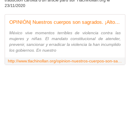
traduction carolita d'un article paru sur Tlachinollan.org le
23/11/2020
OPINIÓN| Nuestros cuerpos son sagrados. ¡Alto a la violencia feminicida! - Tlachinollan | Centro de Derechos Humanos de la Montaña
México vive momentos terribles de violencia contra las
mujeres y niñas. El mandato constitucional de atender,
prevenir, sancionar y erradicar la violencia la han incumplido
los gobiernos. En nuestro
http://www.tlachinollan.org/opinion-nuestros-cuerpos-son-sagrados-alto-a-la-violencia-feminicida/