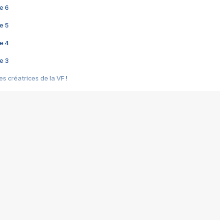
e 6
e 5
e 4
e 3
s créatrices de la VF !
e 2
e 1
e Mektoub My Love arrive enfin ! Rencontre avec Shaïn Boumedine et Sal
i : après Toni en famille
elle réalise le bouleversant Dites lui que je l'aime
ais ! Rencontre autour de Vie privée de Rebecca Zlotowski
 de Marguerite, Grave... Rencontre avec Ella Rumpf
 Les Rêveurs, un film intime sur la santé mentale