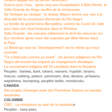
minière illégale sur les terres Yanomami
Guerre pour l'eau : après cinq ans d'exploitation à Belo Monte, la
Volta Grande do Xingu souffre de la sécheresse
De l'évêque au cacique : le réseau Wayuri donne une voix à la
diversité de la couverture électorale du Rio Negro
La famille de grand-mère Bernaldina, victime du Covid-19, lutte
pour faire son rituel funéraire dans le Roraima
Volta Grande : les riverains obtiennent le droit de retourner sur
leur territoire après avoir été expulsés par Belo Monte dans
le Pará
Le Brésil qui veut du "développement" est le même qui nous
incendie
"Ce n'était pas comme ça avant" : les jeunes indigènes du Rio
Negro dénoncent les impacts du changement climatique
Le mouvement indigène élit 15 candidats dans le Roraima
Peuples : baniwa, baré, tukano, wanano, hupdah, tariano,
macuxi, xokleng, pataxó, yanomami, dow, desana, ye'kwana,
wapishana, taurepang, peuples isolés, munduruku,
CANADA
Des projets d'énergie verte des Premières Nations en bandes
dessinées
COLOMBIE
CRIC : La résistance au sein de la résistanc
e
Peuples : nasa paez,