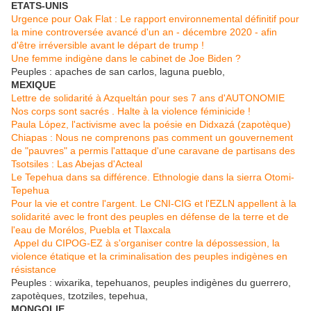
ETATS-UNIS
Urgence pour Oak Flat : Le rapport environnemental définitif pour
la mine controversée avancé d'un an - décembre 2020 - afin
d'être irréversible avant le départ de trump !
Une femme indigène dans le cabinet de Joe Biden ?
Peuples : apaches de san carlos, laguna pueblo,
MEXIQUE
Lettre de solidarité à Azqueltán pour ses 7 ans d'AUTONOMIE
Nos corps sont sacrés . Halte à la violence féminicide !
Paula López, l'activisme avec la poésie en Didxazá (zapotèque)
Chiapas : Nous ne comprenons pas comment un gouvernement
de "pauvres" a permis l'attaque d'une caravane de partisans des
Tsotsiles : Las Abejas d'Acteal
Le Tepehua dans sa différence. Ethnologie dans la sierra Otomi-
Tepehua
Pour la vie et contre l'argent. Le CNI-CIG et l'EZLN appellent à la
solidarité avec le front des peuples en défense de la terre et de
l'eau de Morélos, Puebla et Tlaxcala
Appel du CIPOG-EZ à s'organiser contre la dépossession, la
violence étatique et la criminalisation des peuples indigènes en
résistance
Peuples : wixarika, tepehuanos, peuples indigènes du guerrero,
zapotèques, tzotziles, tepehua,
MONGOLIE