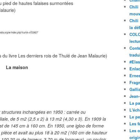
au pied de hautes falaises surmontées
Chili
alaurie)
mouve
Chili
la dé
edia.org/w/index.php?curid=4723827
COLO
lectu
Conte
tradui
s du livre Les derniers rois de Thulé de Jean Malaurie)
#Ela
La maison
Enla
Ernes
Frag
Galli
Jean
La pa
L'éch
structures inchangées en 1950 : carrée ou
Le pet
ale, de 5 m2 (2,5 x 2) à 13 m2 (4,30 x 3). En 1909 la
Les f
est de 145 cm à 160 cm. En 1950, une igloo de forme
Les o
le pièce et avait au plus 18 à 20 m2 (160 cm de hauteur
origi
e, 100,20 m de largeur, 3,70 m de longueur), un couloir