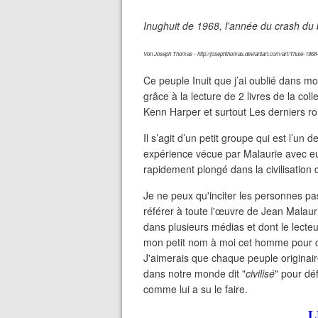
Inughuit de 1968, l'année du crash du
Von Joseph Thomas - http://josephthomas.deviantart.com/art/Thule-196
Ce peuple Inuit que j’ai oublié dans mon
grâce à la lecture de 2 livres de la co
Kenn Harper et surtout Les derniers ro
Il s’agit d’un petit groupe qui est l’un
expérience vécue par Malaurie avec eu
rapidement plongé dans la civilisation 
Je ne peux qu'inciter les personnes pa
référer à toute l'œuvre de Jean Malauri
dans plusieurs médias et dont le lecteu
mon petit nom à moi cet homme pour ce q
J'aimerais que chaque peuple originai
dans notre monde dit "
civilisé
" pour déf
comme lui a su le faire.
L