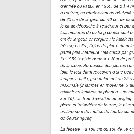
d’entrée ou katak, en 1950, de 2 à 4 
à l’entrée, se rétrécissant en dénivel
de 75 cm de largeur sur 40 cm de haute
le katak débouche à l’extérieur et par 
Les mesures de ce long couloir sont e
cm de largeur, envergure : le katak éta
très agressifs ; l’igloo de pierre éta
partie plus intérieure : les chiots par g
En 1950 la plateforme a 1,40m de profo
de la pièce. Au-dessus des pierres l’on
foin, le tout étant recouvert d’une pea
lampes à huile, généralement de 25 à
maximale (2 lampes en moyenne, 3 au m
séchoir en lanières de phoque. Les mu
sur 70). Un trou d’aération ou qingiaq
pierre entrelardées de tourbe, le plus 
entièrement de mottes de tourbe comm
de Sauninnguaq.
La fenêtre – à 108 cm du sol, de 56 c