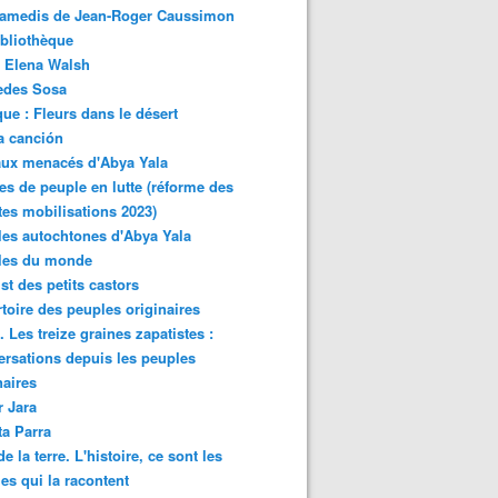
samedis de Jean-Roger Caussimon
bliothèque
 Elena Walsh
edes Sosa
ue : Fleurs dans le désert
a canción
aux menacés d'Abya Yala
es de peuple en lutte (réforme des
ites mobilisations 2023)
es autochtones d'Abya Yala
les du monde
ist des petits castors
toire des peuples originaires
 Les treize graines zapatistes :
rsations depuis les peuples
naires
r Jara
ta Parra
de la terre. L'histoire, ce sont les
es qui la racontent