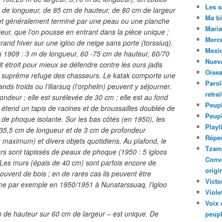
Les 
m de longueur, de 85 cm de hauteur, de 80 cm de largeur
Ma bi
é et généralement terminé par une peau ou une planche
Maria
ur, que l’on pousse en entrant dans la pièce unique ;
Merc
grand hiver sur une igloo de neige sans porte (torssiuq).
Mexiq
n 1909 : 3 m de longueur, 60 -75 cm de hauteur, 60/70
Nuev
it étroit pour mieux se défendre contre les ours jadis
Oise
nt le suprême refuge des chasseurs. Le katak comporte une
Parol
rands froids ou l’iliarsuq (l’orphelin) peuvent y séjourner.
retra
ndeur ; elle est surélevée de 30 cm ; elle est au fond
Peupl
 étend un tapis de racines et de broussailles doublée de
Peup
u de phoque isolante. Sur les bas côtés (en 1950), les
Playl
 35,5 cm de longueur et de 3 cm de profondeur
Réper
aximum) et divers objets quotidiens. Au plafond, le
Tzam.
rs sont tapissés de peaux de phoque (1950 : 5 igloos
Conve
. Les murs (épais de 40 cm) sont parfois encore de
origi
souvent de bois ; en de rares cas ils peuvent être
Victo
e par exemple en 1950/1951 à Nunatarssuaq, l’igloo
Viole
Voix 
m de hauteur sur 60 cm de largeur – est unique. De
peupl