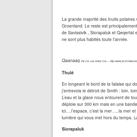
La grande majorité des Inuits polaires 
Groenland. Le reste est principalement
de Savissivik , Siorapaluk et Qeqertat 
ne sont plus habités toute l'année.
Qaanaaq
Par Col. Lee-Volker Cox — http://www.af.mil/news/s
Thulé
En longeant le bord de la falaise qui d
j’entrevois le détroit de Smith : loin, lo
L’eau et la glace nous entourent de to
déploie sur 300 km mais en une bande 
ici….l’espace, c’est la mer…..la mer et
lumière qui vous met hors du temps. (
Siorapaluk