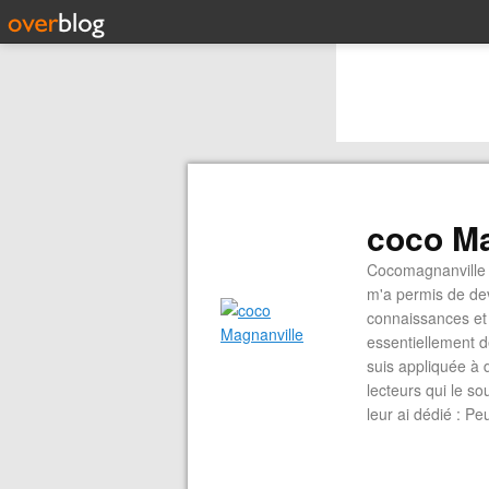
coco Ma
Cocomagnanville 
m'a permis de dev
connaissances et 
essentiellement d
suis appliquée à 
lecteurs qui le s
leur ai dédié : P