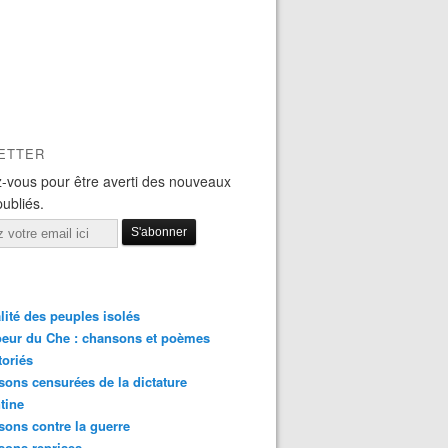
ETTER
-vous pour être averti des nouveaux
publiés.
lité des peuples isolés
eur du Che : chansons et poèmes
toriés
ons censurées de la dictature
tine
ons contre la guerre
sons reprises