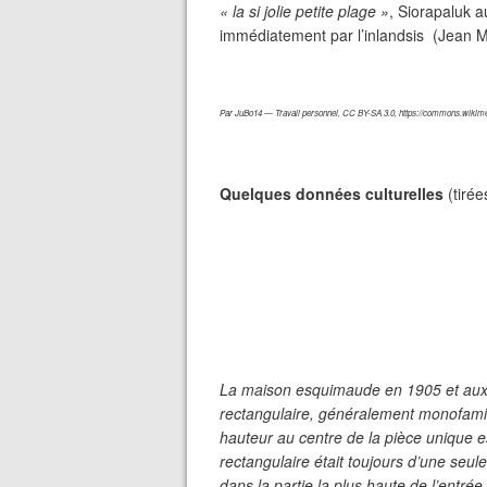
« la si jolie petite plage »
, Siorapaluk 
immédiatement par l’inlandsis (Jean M
Par JuBo14 — Travail personnel, CC BY-SA 3.0, https://commons.wikim
Quelques données culturelles
(tirée
La maison esquimaude en 1905 et aux 
rectangulaire, généralement monofamili
hauteur au centre de la pièce unique 
rectangulaire était toujours d’une seu
dans la partie la plus haute de l’entré