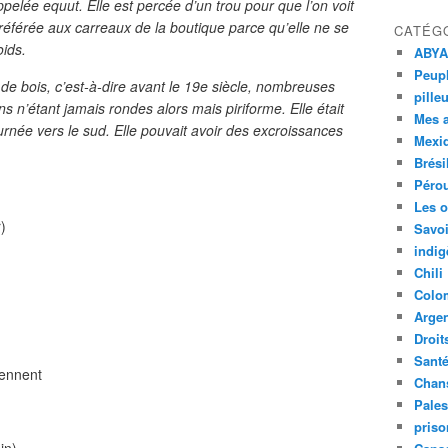
pelée equut. Elle est percée d’un trou pour que l’on voit
éférée aux carreaux de la boutique parce qu’elle ne se
CATÉG
oids.
ABYA
Peupl
e bois, c’est-à-dire avant le 19e siècle, nombreuses
pille
s n’étant jamais rondes alors mais piriforme. Elle était
Mes 
née vers le sud. Elle pouvait avoir des excroissances
Mexi
Brési
Péro
Les o
r)
Savoi
indig
Chili
Colo
Argen
Droit
Sant
iennent
Chan
Pales
priso