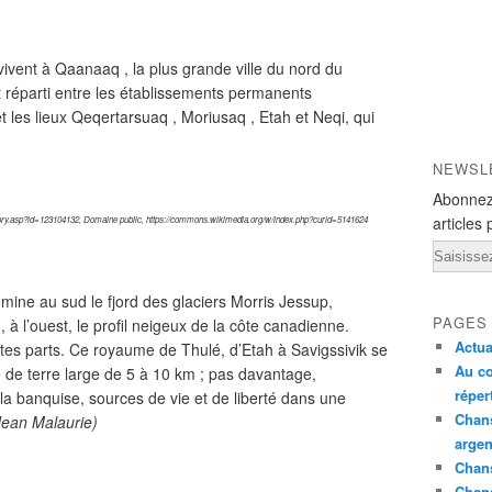
vivent à Qaanaaq , la plus grande ville du nord du
 réparti entre les établissements permanents
et les lieux Qeqertarsuaq , Moriusaq , Etah et Neqi, qui
NEWSL
Abonnez
articles 
tory.asp?id=123104132, Domaine public, https://commons.wikimedia.org/w/index.php?curid=5141624
Email
omine au sud le fjord des glaciers Morris Jessup,
PAGES
in, à l’ouest, le profil neigeux de la côte canadienne.
Actua
utes parts. Ce royaume de Thulé, d’Etah à Savigssivik se
Au co
de terre large de 5 à 10 km ; pas davantage,
réper
 la banquise, sources de vie et de liberté dans une
Chans
Jean Malaurie)
argen
Chans
Chan