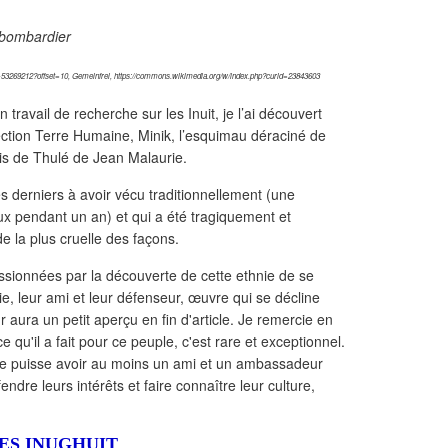
 bombardier
8-53269212?offset=10, Gemeinfrei, https://commons.wikimedia.org/w/index.php?curid=23843603
 travail de recherche sur les Inuit, je l’ai découvert
llection Terre Humaine, Minik, l’esquimau déraciné de
is de Thulé de Jean Malaurie.
 des derniers à avoir vécu traditionnellement (une
x pendant un an) et qui a été tragiquement et
de la plus cruelle des façons.
ssionnées par la découverte de cette ethnie de se
e, leur ami et leur défenseur, œuvre qui se décline
r aura un petit aperçu en fin d'article. Je remercie en
u'il a fait pour ce peuple, c'est rare et exceptionnel.
re puisse avoir au moins un ami et un ambassadeur
endre leurs intérêts et faire connaître leur culture,
ES INUGHUIT