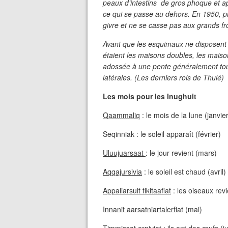
peaux d’intestins de gros phoque et ap
ce qui se passe au dehors. En 1950, pr
givre et ne se casse pas aux grands fr
Avant que les esquimaux ne disposent d
étaient les maisons doubles, les maison
adossée à une pente généralement tour
latérales. (Les derniers rois de Thulé)
Les mois pour les Inughuit
Qaammaliq
: le mois de la lune (janvie
Seqinniak : le soleil apparaît (février)
Uluujuarsaat
: le jour revient (mars)
Aqqajursivia
: le soleil est chaud (avril)
Appaliarsuit tikitaafiat
: les oiseaux rev
Innanit aarsatniartalerfiat
(mai)