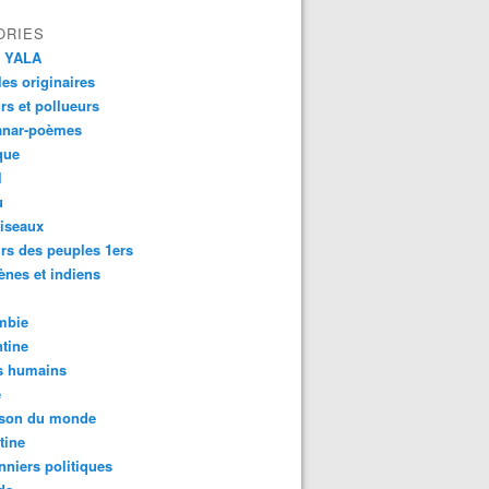
ORIES
 YALA
es originaires
urs et pollueurs
anar-poèmes
que
l
u
iseaux
rs des peuples 1ers
ènes et indiens
mbie
tine
s humains
é
son du monde
tine
nniers politiques