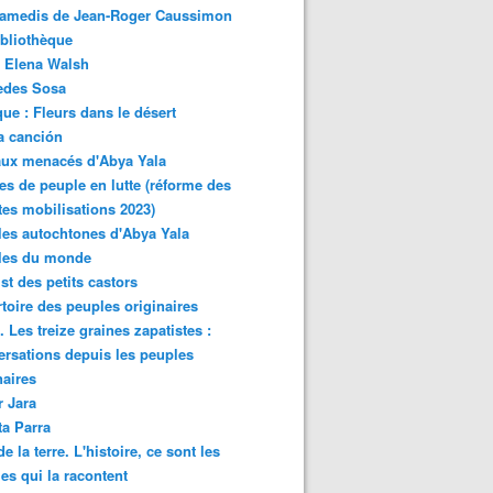
samedis de Jean-Roger Caussimon
bliothèque
 Elena Walsh
edes Sosa
ue : Fleurs dans le désert
a canción
aux menacés d'Abya Yala
es de peuple en lutte (réforme des
ites mobilisations 2023)
es autochtones d'Abya Yala
les du monde
ist des petits castors
toire des peuples originaires
 Les treize graines zapatistes :
rsations depuis les peuples
naires
r Jara
ta Parra
de la terre. L'histoire, ce sont les
es qui la racontent