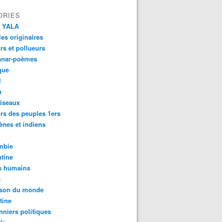
ORIES
 YALA
es originaires
urs et pollueurs
anar-poèmes
que
l
u
iseaux
rs des peuples 1ers
ènes et indiens
mbie
tine
s humains
é
son du monde
tine
nniers politiques