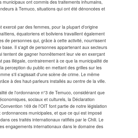
urs municipaux ont commis des traitements inhumains,
endeurs à Temuco, situations qui ont été dénoncées et
 exercé par des femmes, pour la plupart d'origine
aïtiens, équatoriens et boliviens travaillent également
 de personnes qui, grâce à cette activité, nourrissent
 de base. Il s'agit de personnes appartenant aux secteurs
qui tentent de gagner honnêtement leur vie en exerçant
est pas illégale, contrairement à ce que la municipalité de
perception du public en mettant des grilles sur les
omme s'il s'agissait d'une scène de crime. Le même
âce à des haut-parleurs installés au centre de la ville.
légalité de l'ordonnance n°3 de Temuco, considérant que
s économiques, sociaux et culturels, la Déclaration
 Convention 169 de l'OIT font partie de notre législation
x ordonnances municipales, et que ce qui est imposé
dans ces traités internationaux ratifiés par le Chili. Le
 ses engagements internationaux dans le domaine des
.