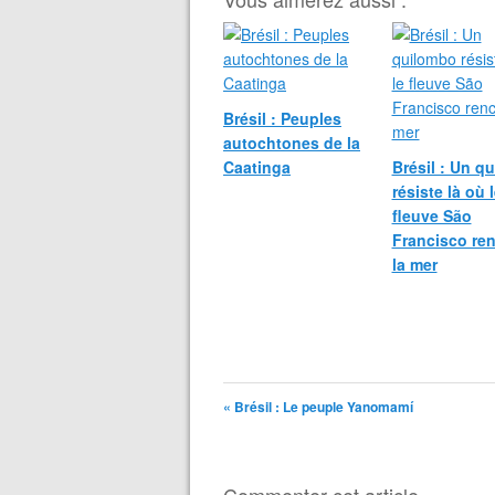
Brésil : Peuples
autochtones de la
Caatinga
Brésil : Un q
résiste là où 
fleuve São
Francisco re
la mer
« Brésil : Le peuple Yanomamí