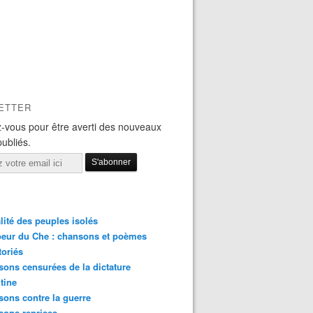
anizaciones denuncian ordenanza contra el comercio ambul
ETTER
-vous pour être averti des nouveaux
publiés.
lité des peuples isolés
eur du Che : chansons et poèmes
toriés
ons censurées de la dictature
tine
ons contre la guerre
sons reprises