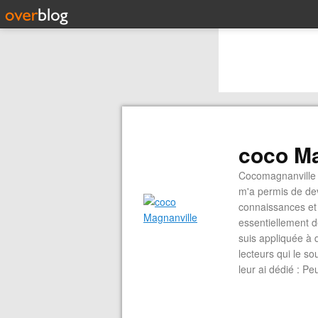
coco Ma
Cocomagnanville 
m'a permis de dev
connaissances et 
essentiellement d
suis appliquée à 
lecteurs qui le s
leur ai dédié : P