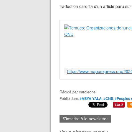
traduction carolita d'un article paru 
Rédigé par
caroleone
Publié dans
#ABYA YALA
,
#Chili
,
#Peuples o
R
S'inscrire à la newsletter
Vous aimerez aussi :