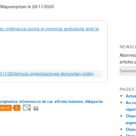
sur Mapuexpress le 26/11/2020
Temuco: Org
2
6
NEWSL
/
Abonnez
1
articles 
1
Email
/
https://www.mapuexpress.org/2020/11/26/temuco-organizaciones-denuncian-ordenanza-contra-el-comercio-ambulante-ante-la-onu/
2
0
2
PAGES
0
Actua
P
riginaires
,
#Commerce de rue
,
#Droits humains
,
#Mapuche
Au co
o
epost
0
réper
r
Chans
:
argen
R
Chans
e
Chan