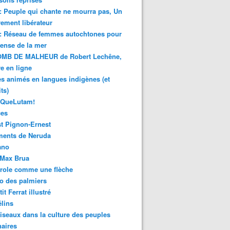
 : Peuple qui chante ne mourra pas, Un
ment libérateur
 : Réseau de femmes autochtones pour
fense de la mer
MB DE MALHEUR de Robert Lechêne,
re en ligne
s animés en langues indigènes (et
ts)
sQueLutam!
ces
t Pignon-Ernest
ments de Neruda
ano
-Max Brua
role comme une flèche
o des palmiers
it Ferrat illustré
élins
iseaux dans la culture des peuples
naires