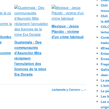
d
d
Chili
e
mouve
D
Chili
e
la dé
f
Mexique : Jesús
COLO
e
Plácido : victime
lectu
n
uilombo
d'un crime fabriqué
Conte
s
le
Guatemala : Des
tradui
a
communautés
#Ela
d
ncontre
d'Asunción Mita
Enla
e
réclament
l
Ernes
l'annulation des
o
Frag
s
licences de la mine
Galli
T
Era Dorada
Jean
e
La pa
r
L'éch
r
Larbanois y Carrero -... »
Le pet
i
Les f
t
Les o
o
origi
r