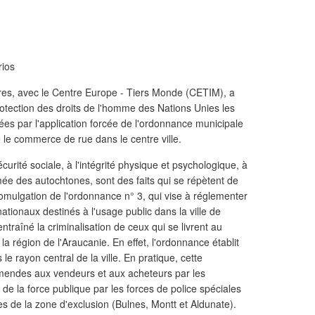
rios
ires, avec le Centre Europe - Tiers Monde (CETIM), a
tection des droits de l'homme des Nations Unies les
ées par l'application forcée de l'ordonnance municipale
 le commerce de rue dans le centre ville.
sécurité sociale, à l'intégrité physique et psychologique, à
ormée des autochtones, sont des faits qui se répètent de
omulgation de l'ordonnance n° 3, qui vise à réglementer
nationaux destinés à l'usage public dans la ville de
ntraîné la criminalisation de ceux qui se livrent au
la région de l'Araucanie. En effet, l'ordonnance établit
s le rayon central de la ville. En pratique, cette
d'amendes aux vendeurs et aux acheteurs par les
n de la force publique par les forces de police spéciales
les de la zone d'exclusion (Bulnes, Montt et Aldunate).