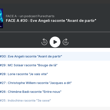
FACE A - un podcast Purecharts
FACE A #30 : Eve Angeli raconte "Avant de partir"
#30 : Eve Angeli raconte "Avant de partir"
#29 : MC Solaar raconte "Bouge de là"
28 : Lorie raconte "Je vais vite"
#27 : Christophe Willem raconte "Jacques a dit"
#26 : Chimène Badi raconte "Entre nous"
#25 : Indochine raconte "3e sexe"
#24 : Zaho raconte "C'est chelou"