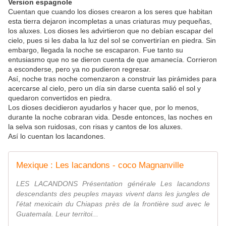
Version espagnole
Cuentan que cuando los dioses crearon a los seres que habitan
esta tierra dejaron incompletas a unas criaturas muy pequeñas,
los aluxes. Los dioses les advirtieron que no debían escapar del
cielo, pues si les daba la luz del sol se convertirían en piedra. Sin
embargo, llegada la noche se escaparon. Fue tanto su
entusiasmo que no se dieron cuenta de que amanecía. Corrieron
a esconderse, pero ya no pudieron regresar.
Así, noche tras noche comenzaron a construir las pirámides para
acercarse al cielo, pero un día sin darse cuenta salió el sol y
quedaron convertidos en piedra.
Los dioses decidieron ayudarlos y hacer que, por lo menos,
durante la noche cobraran vida. Desde entonces, las noches en
la selva son ruidosas, con risas y cantos de los aluxes.
Así lo cuentan los lacandones.
Mexique : Les lacandons - coco Magnanville
LES LACANDONS Présentation générale Les lacandons
descendants des peuples mayas vivent dans les jungles de
l'état mexicain du Chiapas près de la frontière sud avec le
Guatemala. Leur territoi...