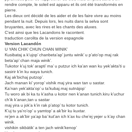
rendre compte, le soleil est apparu et ils ont été transformés en
pierre.
Les dieux ont décidé de les aider et de les faire vivre au moins
pendant la nuit. Depuis lors, les nuits dans la selva sont
bruyantes, avec les rires et les chants des aluxes.
C'est ainsi que les Lacandons le racontent.
traduction carolita de la version espagnole
Version Lacandón
U YAN CHIK’ CHUN CHAN WINIK’
Kusibataj a k’ujop’ chanbeta’ap’ juntu winik’ u p’ato’op maj rak
beta’ap’ chan maja winik’.
Tukotor k’uj tok’ arapti’ ma’ u putzur ich ka’an wan ku yek’akta’ti u
sasirir k’in ku waya tunich.
Kaj ak’bichaj putzop’.
Jach manan ki’ yorop’ vishik maj yira wan tan u sastar.
Ka’nan yek’akta’op’ u ta’kubaj.maj sutnäjop’
Tu woro ak bi ka tu k’asha u kotor nen k’anan tunich.kiru k’uchur
ch’ik k’anan,tan u sastar
maj yira u jok’a k’in rak p’atop’ tu kotor tunich.
K’uj tu ya’ro’op’ u yamtop’ a ak’bir ku kuxtar.
re’jen a ak’bir ya’ap ba’ kut’an ich k’ax ku che’ej yejer u k’ay chan
winik.
vishikin sikbätik’ a ten jach winik’kenop’