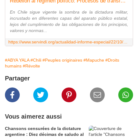
Rebelión al régimen político: Procesos de transformación y derechos humanos
En Chile sigue vigente la sombra de la dictadura militar,
incrustado en diferentes capas del aparato público estatal,
lejos del cumplimiento de las obligaciones de los principios,
valores y normas...
https://www.servindi.org/actualidad-informe-especial/22/10/2020/rebelion-al-regimen-politico-procesos-de-transformacion-y
#ABYA YALA
#Chili
#Peuples originaires
#Mapuche
#Droits
humains
#Révolte
Partager
Vous aimerez aussi
Chansons censurées de la dictature
argentine : Diez décimas de saludo al