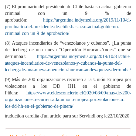
(7) El prontuario del presidente de Chile hasta su actual gobierno
criminal con un 9 % de
aprobación:
https://argentina.indymedia.org/2019/11/10/el-
prontuario-del-presidente-de-chile-hasta-su-actual-gobierno-
criminal-con-un-9-de-aprobacion/
(8) Ataques incendiarios de “venezolanos y cubanos”. ¿La punta
del iceberg de una nueva “Operación Huracán-Andes” que se
derrumba?:
https://argentina.indymedia.org/2019/10/31/chile-
ataques-incendiarios-de-venezolanos-y-cubanos-la-punta-del-
iceberg-de-una-nueva-operacion-huracan-andes-que-se-derrumba/
(9) Más de 200 organizaciones recurren a la Unión Europea por
violaciones a los DD. HH. en el gobierno de
Piñera:
https://www.eldesconcierto.cl/2020/08/09/mas-de-200-
organizaciones-recurren-a-la-union-europea-por-violaciones-a-
los-dd-hh-en-el-gobierno-de-pinera/
traduction carolita d'un article paru sur Servindi.org le22/10/2020