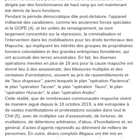
dirigée par des fonctionnaires de haut rang qui ont maintenant
été démis de leurs fonctions.
Pendant la période démocratique dite post-dictature, l'appareil
militarisé des carabiniers, comme les anciennes forces spéciales
et le GOPE (4), et les unités de renseignement, se sont
largement concentrés sur la répression, la criminalisation et
l'intervention dans les mobilisations pour les droits territoriaux des
Mapuche, qui impliquent les intérêts des groupes de propriétaires
fonciers colonialistes et des grandes entreprises forestières, qui
ont accumulé des terres ancestrales. En fait, les diverses
opérations menées en plus de 18 ans pour la cause mapuche ont
donné lieu à des assassinats, des blessures multiples et des
centaines d'arrestations, souvent au prix de rassemblements et
de
"faux drapeaux"
, parmi lesquels le plan "opération
Paciencia
",
le plan
"opération Tarzan
", le plan "opération Tauro", le plan
"
opération Huracán",
le plan "
opération Andes".
Cette réalité, que de nombreuses communautés mapuche vivent
de manière aiguë depuis le 18 octobre 2019, a été extrapolée à
de vastes manifestations et protestations sociales dans tout le
Chili (5), avec de multiples cas d'assassinats, de tortures, de
mutilations, de détentions arbitraires, d'abus, d'humiliations et, en
général, d'actes d'agents répressifs au détriment de milliers de
personnes, En outre, divers complots illégaux ont été mis en