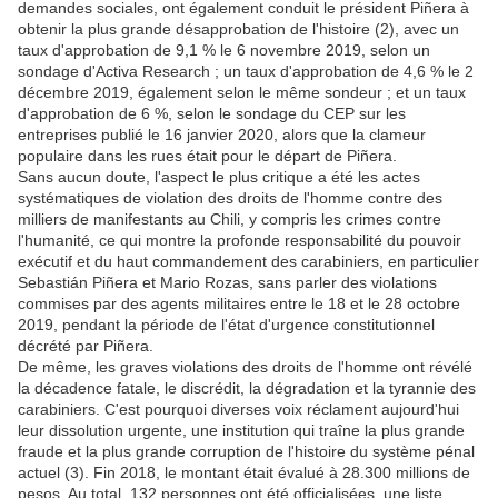
demandes sociales, ont également conduit le président Piñera à
obtenir la plus grande désapprobation de l'histoire (2), avec un
taux d'approbation de 9,1 % le 6 novembre 2019, selon un
sondage d'Activa Research ; un taux d'approbation de 4,6 % le 2
décembre 2019, également selon le même sondeur ; et un taux
d'approbation de 6 %, selon le sondage du CEP sur les
entreprises publié le 16 janvier 2020, alors que la clameur
populaire dans les rues était pour le départ de Piñera.
Sans aucun doute, l'aspect le plus critique a été les actes
systématiques de violation des droits de l'homme contre des
milliers de manifestants au Chili, y compris les crimes contre
l'humanité, ce qui montre la profonde responsabilité du pouvoir
exécutif et du haut commandement des carabiniers, en particulier
Sebastián Piñera et Mario Rozas, sans parler des violations
commises par des agents militaires entre le 18 et le 28 octobre
2019, pendant la période de l'état d'urgence constitutionnel
décrété par Piñera.
De même, les graves violations des droits de l'homme ont révélé
la décadence fatale, le discrédit, la dégradation et la tyrannie des
carabiniers. C'est pourquoi diverses voix réclament aujourd'hui
leur dissolution urgente, une institution qui traîne la plus grande
fraude et la plus grande corruption de l'histoire du système pénal
actuel (3). Fin 2018, le montant était évalué à 28.300 millions de
pesos. Au total, 132 personnes ont été officialisées, une liste