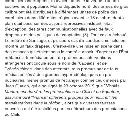
carabiniers interrogées, ils avaient détecté la venue d'un fort
soulèvement populaire. Même depuis le nord, des armes de gros
calibre ont été distribuées à différentes unités de police des
carabiniers dans différentes régions avant le 18 octobre, dont le
plan était basé sur des actions répressives incluant l'état
d'exception, des tares communicationnelles avec de faux
drapeaux et des politiques de cooptation (8). Tout cela a échoué.
Le métro de Santiago, et plusieurs cas d'incendies criminels, ont
montré un faux drapeau. C'est-à-dire une mise en scène dans
des espaces qui étaient sous le contrôle absolu d'agents de l'État
militarisés. Immédiatement, de prétendues interventions
étrangères ont circulé sous le nom de "
Cubains" et de
"Vénézuéliens
" dans des attentats, tous promus par de faux
médias ou liés à des groupes hyper-idéologiques ou pro-
nucléaires, même promus de l'étranger comme ceux menés par
Juan Guaidó, qui a souligné le 23 octobre 2019 que "
Nicolás
Maduro est derrière les protestations au Chili et en Équateur,
assurant qu'il "finance" différents groupes pour "infiltrer" les
manifestations dans la région",
alors que diverses fausses
nouvelles ont été installées par les détracteurs des protestations
au Chili.