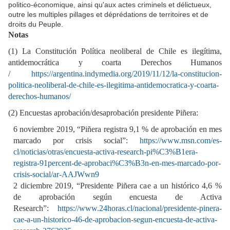
politico-économique, ainsi qu'aux actes criminels et délictueux,
outre les multiples pillages et déprédations de territoires et de
droits du Peuple.
Notas
(1) La Constitución Política neoliberal de Chile es ilegítima,
antidemocrática y coarta Derechos Humanos
/
https://argentina.indymedia.org/2019/11/12/la-constitucion-
politica-neoliberal-de-chile-es-ilegitima-antidemocratica-y-coarta-
derechos-humanos/
(2) Encuestas aprobación/desaprobación presidente Piñera:
6 noviembre 2019, “Piñera registra 9,1 % de aprobación en mes
marcado por crisis social”:
https://www.msn.com/es-
cl/noticias/otras/encuesta-activa-research-pi%C3%B1era-
registra-91percent-de-aprobaci%C3%B3n-en-mes-marcado-por-
crisis-social/ar-AAJWwn9
2 diciembre 2019, “Presidente Piñera cae a un histórico 4,6 %
de aprobación según encuesta de Activa
Research”:
https://www.24horas.cl/nacional/presidente-pinera-
cae-a-un-historico-46-de-aprobacion-segun-encuesta-de-activa-