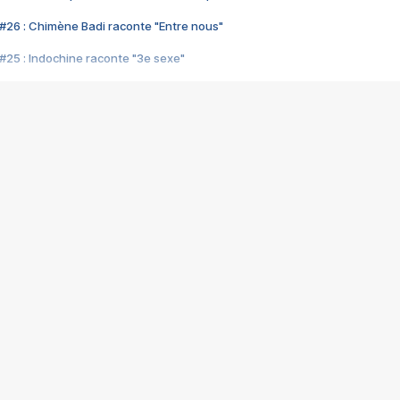
#26 : Chimène Badi raconte "Entre nous"
#25 : Indochine raconte "3e sexe"
#24 : Zaho raconte "C'est chelou"
#23 : Patrick Bruel raconte "Au café des délices"
#22 : Kyo raconte "Le chemin"
#21 : Nolwenn Leroy raconte "Cassé"
#20 : Patrick Hernandez raconte "Born to be alive"
#19 : Lorie raconte "Près de moi"
#18 : Michael Jones raconte "A nos actes manqués" (avec Jean-Jacque
#17 : Khaled raconte "Aïcha"
#16 : Corneille raconte "Parce qu'on vient de loin"
#15 : Indochine raconte "L'aventurier"