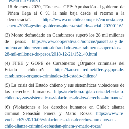
research-3763935
16 de enero 2020, “Encuesta CEP: Aprobación al gobierno de
Piñera llega al 6 %, la más baja desde el retorno a la
democracia”:
https://www.cnnchile.com/pais/encuesta-cep-
enero-2020-gestion-gobierno-pinera-estallido-social_20200116/
(3) Monto defraudado en Carabineros superó los 28 mil millones
de pesos:
https://www.cooperativa.cl/noticias/pais/ff-aa-y-de-
orden/carabineros/monto-defraudado-en-carabineros-supero-los-
28-mil-millones-de-pesos/2018-12-21/152140.html
(4) FFEE y GOPE de Carabineros ¿Órganos criminales del
Estado chileno?:
https://kaosenlared.net/ffee-y-gope-de-
carabineros-organos-criminales-del-estado-chileno/
(5) La crisis del Estado chileno y sus sistemáticas violaciones de
los derechos humanos:
https://rebelion.org/la-crisis-del-estado-
chileno-y-sus-sistematicas-violaciones-de-los-derechos-humanos/
(6) ¡Violaciones a los derechos humanos en Chile!: alianza
criminal Sebastián Piñera y Mario Rozas:
https://www.re-
vuelta.cl/2020/10/05/violaciones-a-los-derechos-humanos-en-
chile-alianza-criminal-sebastian-pinera-y-mario-rozas/