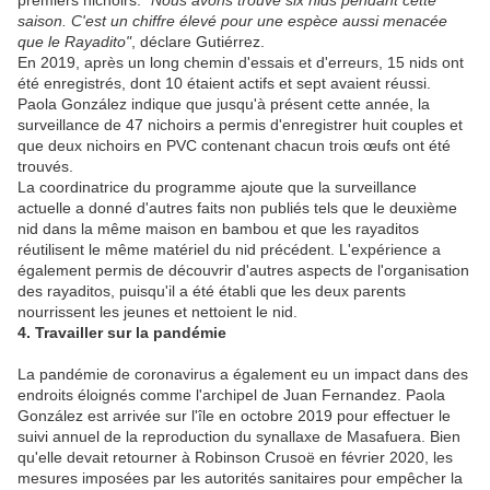
premiers nichoirs.
"Nous avons trouvé six nids pendant cette
saison. C'est un chiffre élevé pour une espèce aussi menacée
que le Rayadito"
, déclare Gutiérrez.
En 2019, après un long chemin d'essais et d'erreurs, 15 nids ont
été enregistrés, dont 10 étaient actifs et sept avaient réussi.
Paola González indique que jusqu'à présent cette année, la
surveillance de 47 nichoirs a permis d'enregistrer huit couples et
que deux nichoirs en PVC contenant chacun trois œufs ont été
trouvés.
La coordinatrice du programme ajoute que la surveillance
actuelle a donné d'autres faits non publiés tels que le deuxième
nid dans la même maison en bambou et que les rayaditos
réutilisent le même matériel du nid précédent. L'expérience a
également permis de découvrir d'autres aspects de l'organisation
des rayaditos, puisqu'il a été établi que les deux parents
nourrissent les jeunes et nettoient le nid.
4. Travailler sur la pandémie
La pandémie de coronavirus a également eu un impact dans des
endroits éloignés comme l'archipel de Juan Fernandez. Paola
González est arrivée sur l'île en octobre 2019 pour effectuer le
suivi annuel de la reproduction du synallaxe de Masafuera. Bien
qu'elle devait retourner à Robinson Crusoë en février 2020, les
mesures imposées par les autorités sanitaires pour empêcher la