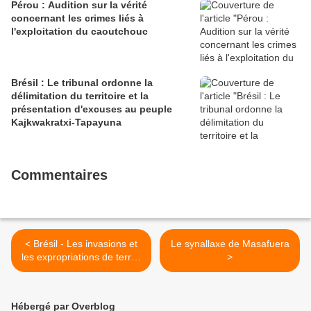
Pérou : Audition sur la vérité
concernant les crimes liés à
l'exploitation du caoutchouc
Brésil : Le tribunal ordonne la
délimitation du territoire et la
présentation d'excuses au peuple
Kajkwakratxi-Tapayuna
Commentaires
< Brésil - Les invasions et
Le synallaxe de Masafuera
les expropriations de terres
>
indigènes ont doublé au
cours de la première année
du gouvernement
Hébergé par Overblog
Bolsonaro (et autres