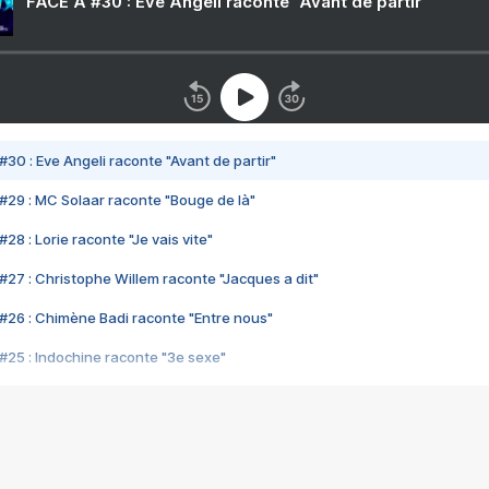
FACE A #30 : Eve Angeli raconte "Avant de partir"
#30 : Eve Angeli raconte "Avant de partir"
#29 : MC Solaar raconte "Bouge de là"
28 : Lorie raconte "Je vais vite"
#27 : Christophe Willem raconte "Jacques a dit"
#26 : Chimène Badi raconte "Entre nous"
#25 : Indochine raconte "3e sexe"
#24 : Zaho raconte "C'est chelou"
#23 : Patrick Bruel raconte "Au café des délices"
#22 : Kyo raconte "Le chemin"