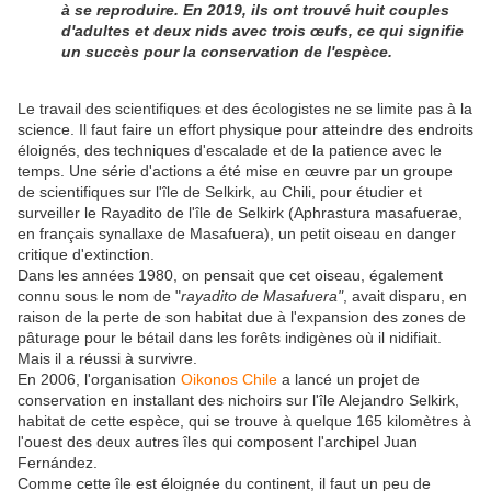
à se reproduire. En 2019, ils ont trouvé huit couples
d'adultes et deux nids avec trois œufs, ce qui signifie
un succès pour la conservation de l'espèce.
Le travail des scientifiques et des écologistes ne se limite pas à la
science. Il faut faire un effort physique pour atteindre des endroits
éloignés, des techniques d'escalade et de la patience avec le
temps. Une série d'actions a été mise en œuvre par un groupe
de scientifiques sur l'île de Selkirk, au Chili, pour étudier et
surveiller le Rayadito de l'île de Selkirk (Aphrastura masafuerae,
en français synallaxe de Masafuera), un petit oiseau en danger
critique d'extinction.
Dans les années 1980, on pensait que cet oiseau, également
connu sous le nom de "
rayadito de Masafuera"
, avait disparu, en
raison de la perte de son habitat due à l'expansion des zones de
pâturage pour le bétail dans les forêts indigènes où il nidifiait.
Mais il a réussi à survivre.
En 2006, l'organisation
Oikonos Chile
a lancé un projet de
conservation en installant des nichoirs sur l'île Alejandro Selkirk,
habitat de cette espèce, qui se trouve à quelque 165 kilomètres à
l'ouest des deux autres îles qui composent l'archipel Juan
Fernández.
Comme cette île est éloignée du continent, il faut un peu de