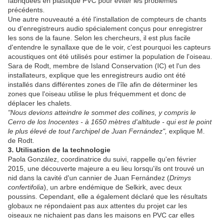
fabriquées en plastique PVC pour éviter les problèmes
précédents.
Une autre nouveauté a été l'installation de compteurs de chants
ou d'enregistreurs audio spécialement conçus pour enregistrer
les sons de la faune. Selon les chercheurs, il est plus facile
d'entendre le synallaxe que de le voir, c'est pourquoi les capteurs
acoustiques ont été utilisés pour estimer la population de l'oiseau.
Sara de Rodt, membre de Island Conservation (IC) et l'un des
installateurs, explique que les enregistreurs audio ont été
installés dans différentes zones de l'île afin de déterminer les
zones que l'oiseau utilise le plus fréquemment et donc de
déplacer les chalets.
"Nous devions atteindre le sommet des collines, y compris le
Cerro de los Inocentes - à 1650 mètres d'altitude - qui est le point
le plus élevé de tout l'archipel de Juan Fernández",
explique M.
de Rodt.
3. Utilisation de la technologie
Paola González, coordinatrice du suivi, rappelle qu'en février
2015, une découverte majeure a eu lieu lorsqu'ils ont trouvé un
nid dans la cavité d'un cannier de Juan Fernández (
Drimys
confertifolia
), un arbre endémique de Selkirk, avec deux
poussins. Cependant, elle a également déclaré que les résultats
globaux ne répondaient pas aux attentes du projet car les
oiseaux ne nichaient pas dans les maisons en PVC car elles