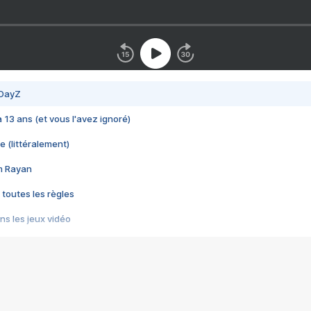
 DayZ
 a 13 ans (et vous l'avez ignoré)
e (littéralement)
im Rayan
 toutes les règles
s les jeux vidéo
us choquant de Rockstar ? - Le scandale BULLY
e plus moche de Steam
du RÊVE tourne au CAUCHEMAR