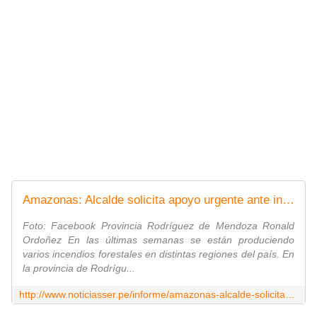
Amazonas: Alcalde solicita apoyo urgente ante incendios forestales en Rodríguez de Mendoza
Foto: Facebook Provincia Rodríguez de Mendoza Ronald
Ordoñez En las últimas semanas se están produciendo
varios incendios forestales en distintas regiones del país. En
la provincia de Rodrígu...
http://www.noticiasser.pe/informe/amazonas-alcalde-solicita-apoyo-urgente-ante-incendios-forestales-en-rodriguez-de-mendoza