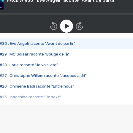
FACE A #30 : Eve Angeli raconte "Avant de partir"
#30 : Eve Angeli raconte "Avant de partir"
#29 : MC Solaar raconte "Bouge de là"
28 : Lorie raconte "Je vais vite"
#27 : Christophe Willem raconte "Jacques a dit"
#26 : Chimène Badi raconte "Entre nous"
#25 : Indochine raconte "3e sexe"
#24 : Zaho raconte "C'est chelou"
#23 : Patrick Bruel raconte "Au café des délices"
#22 : Kyo raconte "Le chemin"