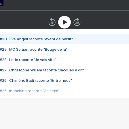
#30 : Eve Angeli raconte "Avant de partir"
#29 : MC Solaar raconte "Bouge de là"
28 : Lorie raconte "Je vais vite"
#27 : Christophe Willem raconte "Jacques a dit"
#26 : Chimène Badi raconte "Entre nous"
#25 : Indochine raconte "3e sexe"
#24 : Zaho raconte "C'est chelou"
#23 : Patrick Bruel raconte "Au café des délices"
#22 : Kyo raconte "Le chemin"