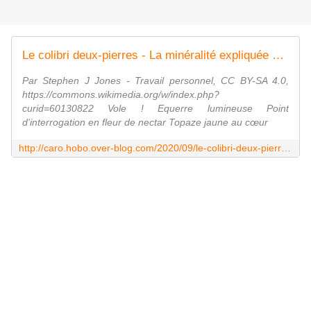
Le colibri deux-pierres - La minéralité expliquée aux cailloux
Par Stephen J Jones - Travail personnel, CC BY-SA 4.0,
https://commons.wikimedia.org/w/index.php?
curid=60130822 Vole ! Equerre lumineuse Point
d'interrogation en fleur de nectar Topaze jaune au cœur
http://caro.hobo.over-blog.com/2020/09/le-colibri-deux-pierres.html