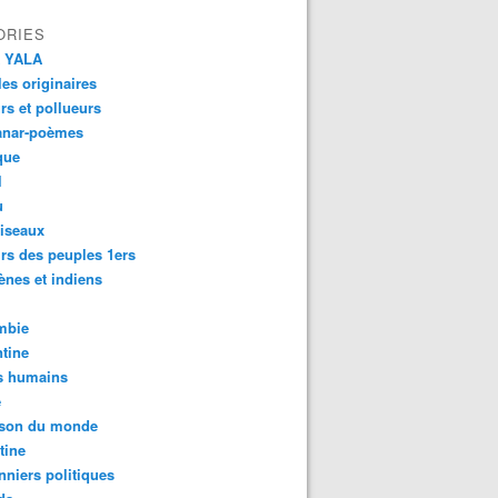
ORIES
 YALA
es originaires
urs et pollueurs
anar-poèmes
que
l
u
iseaux
rs des peuples 1ers
ènes et indiens
mbie
tine
s humains
é
son du monde
tine
nniers politiques