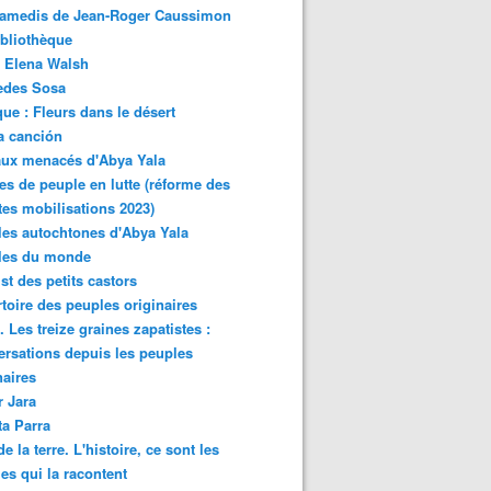
samedis de Jean-Roger Caussimon
bliothèque
 Elena Walsh
edes Sosa
ue : Fleurs dans le désert
a canción
aux menacés d'Abya Yala
es de peuple en lutte (réforme des
ites mobilisations 2023)
es autochtones d'Abya Yala
les du monde
ist des petits castors
toire des peuples originaires
 Les treize graines zapatistes :
rsations depuis les peuples
naires
r Jara
ta Parra
de la terre. L'histoire, ce sont les
es qui la racontent