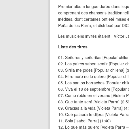
Premier album longue durée dans lequ
comprenant des chansons traditionnelle
inédites, dont certaines ont été mises e
Peña de los Parra, et distribué par DI
Les musiciens invités étaient : Víctor J
Liste des titres
01. Señores y señoritas [Popular chilen
02. Los paires saben sentir [Popular ch
03. Sirilla me pides [Popular chilena] (
04. El romero no lo quiero [Popular chi
05. Los santos borrachos [Popular chil
06. Viva el 18 de septiembre [Popular c
07. Como roble en el verano [Violeta Pa
08. Que tanto será [Violeta Parra] (2:5
09. Gracias a la vida [Violeta Parra] (4
10. Qué palabra te dijera [Violeta Parra
11. Sola [Isabel Parra] (1:46)
12. Lo que más quiero [Violeta Parra – 