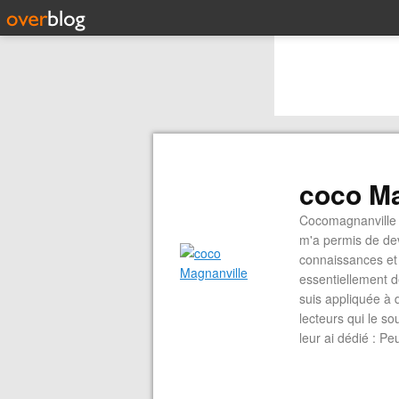
coco Ma
Cocomagnanville 
m'a permis de dev
connaissances et 
essentiellement d
suis appliquée à 
lecteurs qui le s
leur ai dédié : P