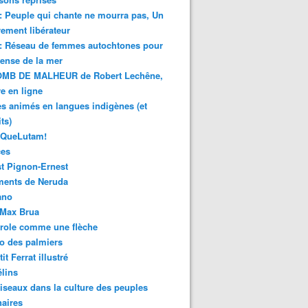
 : Peuple qui chante ne mourra pas, Un
ment libérateur
 : Réseau de femmes autochtones pour
fense de la mer
MB DE MALHEUR de Robert Lechêne,
re en ligne
s animés en langues indigènes (et
ts)
sQueLutam!
ces
t Pignon-Ernest
ments de Neruda
ano
-Max Brua
role comme une flèche
o des palmiers
it Ferrat illustré
élins
iseaux dans la culture des peuples
naires