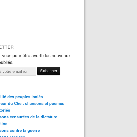
ETTER
-vous pour être averti des nouveaux
publiés.
lité des peuples isolés
eur du Che : chansons et poèmes
toriés
ons censurées de la dictature
tine
ons contre la guerre
sons reprises