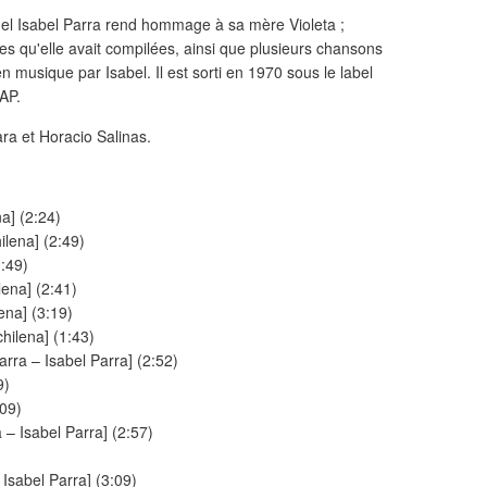
el Isabel Parra rend hommage à sa mère Violeta ;
s qu'elle avait compilées, ainsi que plusieurs chansons
n musique par Isabel. Il est sorti en 1970 sous le label
CAP.
ara et Horacio Salinas.
a] (2:24)
ilena] (2:49)
3:49)
lena] (2:41)
ena] (3:19)
hilena] (1:43)
rra – Isabel Parra] (2:52)
9)
:09)
 – Isabel Parra] (2:57)
Isabel Parra] (3:09)