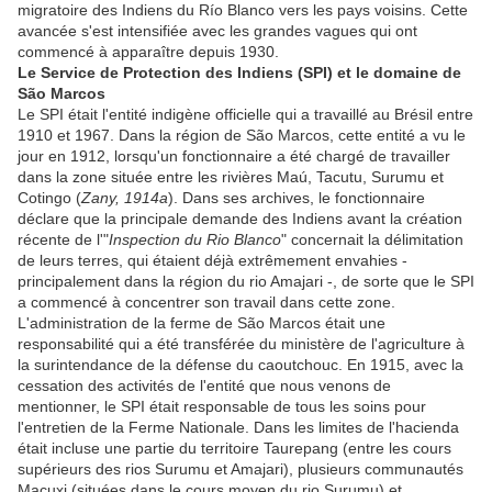
migratoire des Indiens du Río Blanco vers les pays voisins. Cette
avancée s'est intensifiée avec les grandes vagues qui ont
commencé à apparaître depuis 1930.
Le Service de Protection des Indiens (SPI) et le domaine de
São Marcos
Le SPI était l'entité indigène officielle qui a travaillé au Brésil entre
1910 et 1967. Dans la région de São Marcos, cette entité a vu le
jour en 1912, lorsqu'un fonctionnaire a été chargé de travailler
dans la zone située entre les rivières Maú, Tacutu, Surumu et
Cotingo (
Zany, 1914a
). Dans ses archives, le fonctionnaire
déclare que la principale demande des Indiens avant la création
récente de l'"
Inspection du Rio Blanco
" concernait la délimitation
de leurs terres, qui étaient déjà extrêmement envahies -
principalement dans la région du rio Amajari -, de sorte que le SPI
a commencé à concentrer son travail dans cette zone.
L'administration de la ferme de São Marcos était une
responsabilité qui a été transférée du ministère de l'agriculture à
la surintendance de la défense du caoutchouc. En 1915, avec la
cessation des activités de l'entité que nous venons de
mentionner, le SPI était responsable de tous les soins pour
l'entretien de la Ferme Nationale. Dans les limites de l'hacienda
était incluse une partie du territoire Taurepang (entre les cours
supérieurs des rios Surumu et Amajari), plusieurs communautés
Macuxi (situées dans le cours moyen du rio Surumu) et