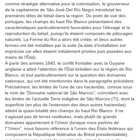
comme stratégie alternative pour la colonisation, le gouverneur
de la capitainerie de São José Del Río Negro introduisit les
premières têtes de bétail dans la région. Du point de vue des
portugais, les champs du haut Rio Blanco présentaient des
caractéristiques particulièrement favorables pour l'élevage et la
reproduction du bétail, puisqu'ils étaient composés de pâturages
naturels. La Ferme du Roi a alors été créée, et deux autres
fermes ont été installées par la suite (la date d'installation est
imprécise car elles étaient initialement privées puis passées aux
mains de l'État).
À partir des années 1840, le conflit frontalier avec la Guyane
anglaise a attiré l'attention de l'État brésilien sur la région de Rio
Blanco, et tout particulièrement sur la question des domaines
nationaux, qui ont été mentionnés dans le paragraphe précédent.
Précisément, les limites de l'une de ces haciendas, connue sous
le nom de
"Domaine national de São Marcos",
coïncident avec
les limites de l'actuelle Terre indigène de São Marcos (TI), dont la
superficie (en plus de l'extension des deux autres haciendas)
atteint la quasi-totalité des champs du haut Rio Blanco. Il ne
s'agissait pas de terres restituées, mais plutôt de grands
domaines appartenant à l'Union (lorsque nous parlons de
l'
"Union"
, nous faisons référence à l'union des États fédéraux qui
composent la République fédérative du Brésil présidentialiste),