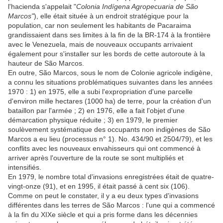
l'hacienda s'appelait "
Colonia Indígena Agropecuaria de São
Marcos"
), elle était située à un endroit stratégique pour la
population, car non seulement les habitants de Pacaraima
grandissaient dans ses limites à la fin de la BR-174 à la frontière
avec le Venezuela, mais de nouveaux occupants arrivaient
également pour s'installer sur les bords de cette autoroute à la
hauteur de São Marcos.
En outre, São Marcos, sous le nom de Colonie agricole indigène,
a connu les situations problématiques suivantes dans les années
1970 : 1) en 1975, elle a subi l'expropriation d'une parcelle
d'environ mille hectares (1000 ha) de terre, pour la création d'un
bataillon par l'armée ; 2) en 1976, elle a fait l'objet d'une
démarcation physique réduite ; 3) en 1979, le premier
soulèvement systématique des occupants non indigènes de São
Marcos a eu lieu (processus n° 1). No. 434/90 et 2504/79), et les
conflits avec les nouveaux envahisseurs qui ont commencé à
arriver après l'ouverture de la route se sont multipliés et
intensifiés.
En 1979, le nombre total d'invasions enregistrées était de quatre-
vingt-onze (91), et en 1995, il était passé à cent six (106).
Comme on peut le constater, il y a eu deux types d'invasions
différentes dans les terres de São Marcos : l'une qui a commencé
à la fin du XIXe siècle et qui a pris forme dans les décennies