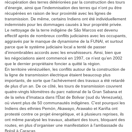
récupération des terres détériorées par la construction des tours
d'énergie, ainsi que l'indemnisation des terres qui n'ont pu être
récupérées en raison de leur proximité avec les lignes de
transmission. De même, certains Indiens ont été individuellement
indemnisés pour les dommages causés à leur propriété privée.
Le nettoyage de la terre indigène de São Marcos est devenu
effectif après de nombreux conflits judiciaires avec les occupants,
aggravés par le manque de dynamisme de la FUNAI, et surtout
parce que le système judiciaire local a tenté de passer
d'innombrables accords avec les envahisseurs. Ainsi, bien que
les négociations aient commencé en 1997, ce n'est qu'en 2002
que le dernier propriétaire foncier a quitté la région.
En territoire vénézuélien, les conflits autour de la construction de
la ligne de transmission électrique étaient beaucoup plus
importants, de sorte que l'achèvement des travaux a été retardé
de plus d'un an. De ce côté, les tours de transmission couvrent
quatre-vingts kilomètres du parc national de la Gran Sabana et
de la selva d'Imataca dans l'État de Bolivar (sud du Venezuela),
où vivent plus de 50 communautés indigènes. C'est pourquoi les
Indiens des ethnies Pemón, Akawayo, Arawako et Kariña ont
protesté contre ce projet énergétique, et à plusieurs reprises, ils
ont même paralysé les travaux, abattant des tours, bloquant des
routes, en plus d'organiser une manifestation à l'ambassade du
Brésil à Caracas.