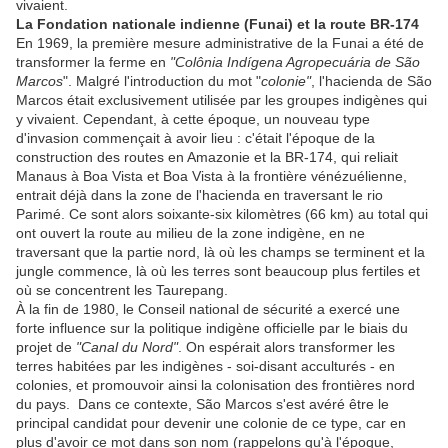
vivaient.
La Fondation nationale indienne (Funai) et la route BR-174
En 1969, la première mesure administrative de la Funai a été de
transformer la ferme en
"Colônia Indígena Agropecuária de São
Marcos
". Malgré l'introduction du mot "
colonie"
, l'hacienda de São
Marcos était exclusivement utilisée par les groupes indigènes qui
y vivaient. Cependant, à cette époque, un nouveau type
d'invasion commençait à avoir lieu : c'était l'époque de la
construction des routes en Amazonie et la BR-174, qui reliait
Manaus à Boa Vista et Boa Vista à la frontière vénézuélienne,
entrait déjà dans la zone de l'hacienda en traversant le rio
Parimé. Ce sont alors soixante-six kilomètres (66 km) au total qui
ont ouvert la route au milieu de la zone indigène, en ne
traversant que la partie nord, là où les champs se terminent et la
jungle commence, là où les terres sont beaucoup plus fertiles et
où se concentrent les Taurepang.
À la fin de 1980, le Conseil national de sécurité a exercé une
forte influence sur la politique indigène officielle par le biais du
projet de
"Canal du Nord"
. On espérait alors transformer les
terres habitées par les indigènes - soi-disant acculturés - en
colonies, et promouvoir ainsi la colonisation des frontières nord
du pays. Dans ce contexte, São Marcos s'est avéré être le
principal candidat pour devenir une colonie de ce type, car en
plus d'avoir ce mot dans son nom (rappelons qu'à l'époque,