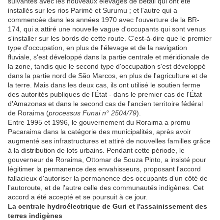
suivantes avec les nouveaux élevages de bétail qui ont été
installés sur les rios Parimé et Surumu ; et l'autre qui a
commencée dans les années 1970 avec l'ouverture de la BR-
174, qui a attiré une nouvelle vague d'occupants qui sont venus
s'installer sur les bords de cette route. C'est-à-dire que le premier
type d'occupation, en plus de l'élevage et de la navigation
fluviale, s'est développé dans la partie centrale et méridionale de
la zone, tandis que le second type d'occupation s'est développé
dans la partie nord de São Marcos, en plus de l'agriculture et de
la terre. Mais dans les deux cas, ils ont utilisé le soutien ferme
des autorités publiques de l'État - dans le premier cas de l'État
d'Amazonas et dans le second cas de l'ancien territoire fédéral
de Roraima (
processus Funai n° 2504/79
).
Entre 1995 et 1996, le gouvernement du Roraima a promu
Pacaraima dans la catégorie des municipalités, après avoir
augmenté ses infrastructures et attiré de nouvelles familles grâce
à la distribution de lots urbains. Pendant cette période, le
gouverneur de Roraima, Ottomar de Souza Pinto, a insisté pour
légitimer la permanence des envahisseurs, proposant l'accord
fallacieux d'autoriser la permanence des occupants d'un côté de
l'autoroute, et de l'autre celle des communautés indigènes. Cet
accord a été accepté et se poursuit à ce jour.
La centrale hydroélectrique de Guri et l'assainissement des
terres indigènes