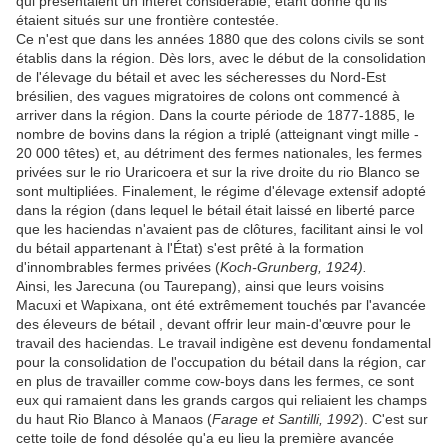
qui présentaient un intérêt considérable, étant donné qu'ils
étaient situés sur une frontière contestée.
Ce n'est que dans les années 1880 que des colons civils se sont
établis dans la région. Dès lors, avec le début de la consolidation
de l'élevage du bétail et avec les sécheresses du Nord-Est
brésilien, des vagues migratoires de colons ont commencé à
arriver dans la région. Dans la courte période de 1877-1885, le
nombre de bovins dans la région a triplé (atteignant vingt mille -
20 000 têtes) et, au détriment des fermes nationales, les fermes
privées sur le rio Uraricoera et sur la rive droite du rio Blanco se
sont multipliées. Finalement, le régime d'élevage extensif adopté
dans la région (dans lequel le bétail était laissé en liberté parce
que les haciendas n'avaient pas de clôtures, facilitant ainsi le vol
du bétail appartenant à l'État) s'est prêté à la formation
d'innombrables fermes privées (
Koch-Grunberg, 1924).
Ainsi, les Jarecuna (ou Taurepang), ainsi que leurs voisins
Macuxi et Wapixana, ont été extrêmement touchés par l'avancée
des éleveurs de bétail , devant offrir leur main-d'œuvre pour le
travail des haciendas. Le travail indigène est devenu fondamental
pour la consolidation de l'occupation du bétail dans la région, car
en plus de travailler comme cow-boys dans les fermes, ce sont
eux qui ramaient dans les grands cargos qui reliaient les champs
du haut Rio Blanco à Manaos (
Farage et Santilli, 1992
). C'est sur
cette toile de fond désolée qu'a eu lieu la première avancée