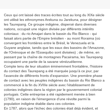
Ceux qui ont laissé des traces écrites tout au long du XIXe siècle
ont utilisé les ethnonymes Arekuna ou Jarekuna, pour désigner
les Taurepang. Ce groupe indigène, dispersé dans diverses
nations, occupait une région divisée par différents intérêts
coloniaux : du rio Amajari dans le bassin du Rio Blanco - qui
faisait alors partie de l'Empire brésilien - au mont Roraima (où
convergent les frontières entre le Brésil, le Venezuela et la
Guyane anglaise, tandis que les eaux des bassins de l'Amazone,
de l'Orénoque et de l'Essequibo sont divisées) ; de même, en
passant par la chaîne de montagnes Pacairama, les Taurepang
occupaient une partie de la savane vénézuélienne.
Compte tenu de leur situation éminemment frontalière, l'histoire
du contact des Taurepang a été marquée jusqu'à ce jour, par
l'avancée de différents fronts d'expansion. Une première phase
de contact avec les peuples indigènes du bassin du Rio Blanco a
commencé à la fin du XVIIIe siècle avec l'établissement de
colonies indigènes dans la région par le gouvernement colonial
portugais. Cette entreprise a été rapidement menée à bien
(1790), en raison de l'émergence d'une révolte parmi la
population indigène établie dans ces colonies.
En 1787, alors que l'échec des colonies était déjà évident, et