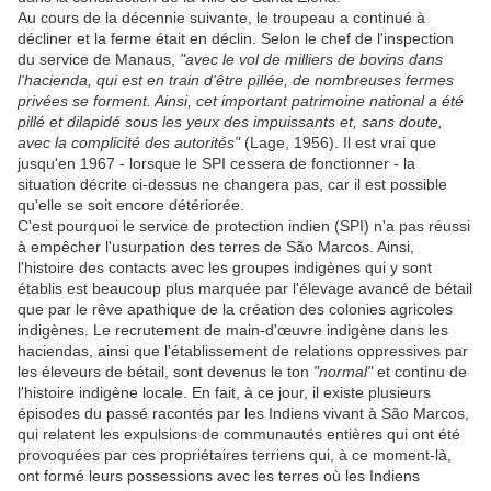
Au cours de la décennie suivante, le troupeau a continué à
décliner et la ferme était en déclin. Selon le chef de l'inspection
du service de Manaus,
"avec le vol de milliers de bovins dans
l'hacienda, qui est en train d'être pillée, de nombreuses fermes
privées se forment. Ainsi, cet important patrimoine national a été
pillé et dilapidé sous les yeux des impuissants et, sans doute,
avec la complicité des autorités"
(Lage, 1956). Il est vrai que
jusqu'en 1967 - lorsque le SPI cessera de fonctionner - la
situation décrite ci-dessus ne changera pas, car il est possible
qu'elle se soit encore détériorée.
C'est pourquoi le service de protection indien (SPI) n'a pas réussi
à empêcher l'usurpation des terres de São Marcos. Ainsi,
l'histoire des contacts avec les groupes indigènes qui y sont
établis est beaucoup plus marquée par l'élevage avancé de bétail
que par le rêve apathique de la création des colonies agricoles
indigènes. Le recrutement de main-d'œuvre indigène dans les
haciendas, ainsi que l'établissement de relations oppressives par
les éleveurs de bétail, sont devenus le ton
"normal"
et continu de
l'histoire indigène locale. En fait, à ce jour, il existe plusieurs
épisodes du passé racontés par les Indiens vivant à São Marcos,
qui relatent les expulsions de communautés entières qui ont été
provoquées par ces propriétaires terriens qui, à ce moment-là,
ont formé leurs possessions avec les terres où les Indiens