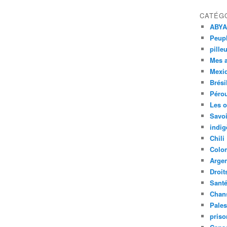
CATÉG
ABYA
Peupl
pille
Mes 
Mexi
Brési
Péro
Les o
Savoi
indig
Chili
Colo
Argen
Droit
Sant
Chan
Pales
priso