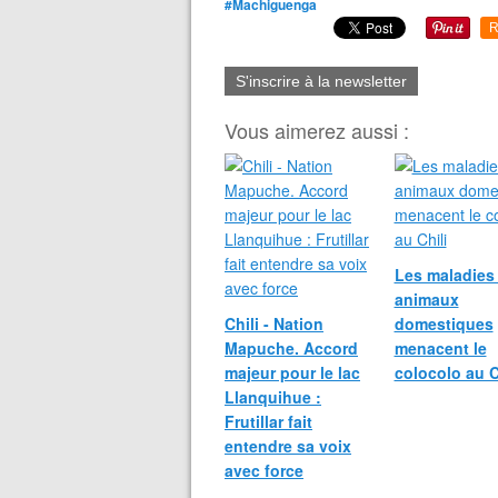
#Machiguenga
R
S'inscrire à la newsletter
Vous aimerez aussi :
Les maladies
animaux
Chili - Nation
domestiques
Mapuche. Accord
menacent le
majeur pour le lac
colocolo au C
Llanquihue :
Frutillar fait
entendre sa voix
avec force