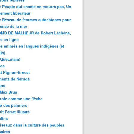
 : Peuple qui chante ne mourra pas, Un
ment libérateur
 : Réseau de femmes autochtones pour
fense de la mer
MB DE MALHEUR de Robert Lechêne,
re en ligne
s animés en langues indigènes (et
ts)
sQueLutam!
ces
t Pignon-Ernest
ments de Neruda
ano
-Max Brua
role comme une flèche
o des palmiers
it Ferrat illustré
élins
iseaux dans la culture des peuples
naires