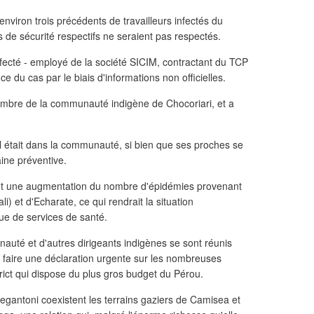
environ trois précédents de travailleurs infectés du
 de sécurité respectifs ne seraient pas respectés.
fecté - employé de la société SICIM, contractant du TCP
nce du cas par le biais d'informations non officielles.
mbre de la communauté indigène de Chocoriari, et a
l était dans la communauté, si bien que ses proches se
ine préventive.
t une augmentation du nombre d'épidémies provenant
i) et d'Echarate, ce qui rendrait la situation
ue de services de santé.
auté et d'autres dirigeants indigènes se sont réunis
aire une déclaration urgente sur les nombreuses
istrict qui dispose du plus gros budget du Pérou.
Megantoni coexistent les terrains gaziers de Camisea et