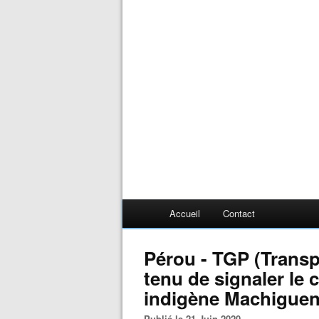
Accueil
Contact
Pérou - TGP (Transp
tenu de signaler le 
indigène Machigueng
Publié le 21 Juin 2020