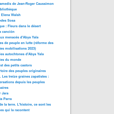
samedis de Jean-Roger Caussimon
bliothèque
 Elena Walsh
edes Sosa
ue : Fleurs dans le désert
a canción
aux menacés d'Abya Yala
es de peuple en lutte (réforme des
ites mobilisations 2023)
es autochtones d'Abya Yala
les du monde
ist des petits castors
toire des peuples originaires
 Les treize graines zapatistes :
rsations depuis les peuples
naires
r Jara
ta Parra
de la terre. L'histoire, ce sont les
es qui la racontent