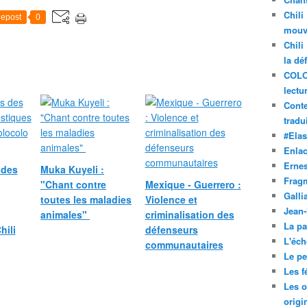
Chili
epost
0
mouve
Chili
la dé
COLO
lectu
Conte
tradui
#Ela
Enla
Ernes
 des
Muka Kuyeli :
Frag
"Chant contre
Mexique - Guerrero :
Galli
toutes les maladies
Violence et
Jean
animales"
criminalisation des
La pa
hili
défenseurs
L'éch
communautaires
Le pet
Les f
Les o
origi