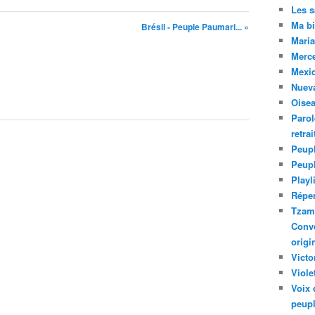
Les 
Ma bi
Brésil - Peuple Paumari... »
Maria
Merc
Mexiq
Nuev
Oise
Parol
retra
Peupl
Peup
Playl
Réper
Tzam.
Conve
origi
Victo
Viole
Voix 
peupl