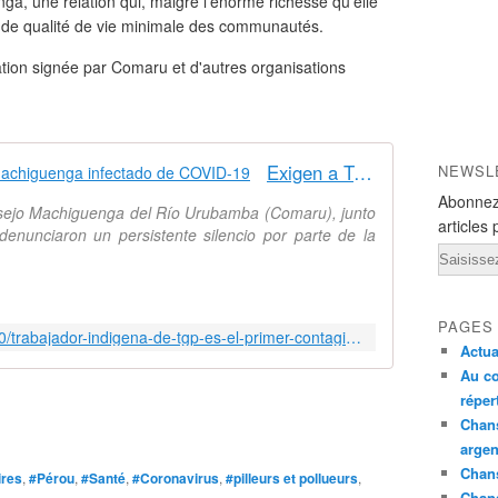
, une relation qui, malgré l'énorme richesse qu'elle
s de qualité de vie minimale des communautés.
ation signée par Comaru et d'autres organisations
Exigen a TGP pronunciarse por machiguenga infectado de COVID-19
NEWSL
Abonnez
onsejo Machiguenga del Río Urubamba (Comaru), junto
articles 
denunciaron un persistente silencio por parte de la
Email
PAGES
https://www.servindi.org/19/06/2020/trabajador-indigena-de-tgp-es-el-primer-contagiado-en-megantoni
Actua
Au co
réper
Chans
argen
Chans
ires
,
#Pérou
,
#Santé
,
#Coronavirus
,
#pilleurs et pollueurs
,
Chan