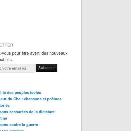
ETTER
-vous pour être averti des nouveaux
publiés.
lité des peuples isolés
eur du Che : chansons et poèmes
toriés
ons censurées de la dictature
tine
ons contre la guerre
sons reprises