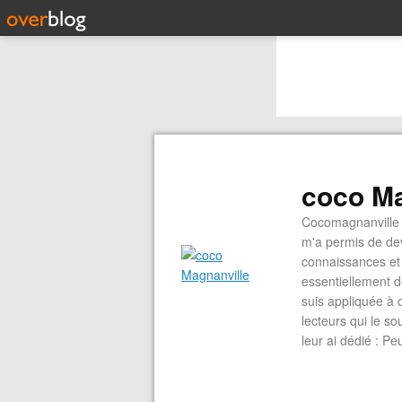
coco Ma
Cocomagnanville 
m'a permis de dev
connaissances et 
essentiellement d
suis appliquée à 
lecteurs qui le s
leur ai dédié : P