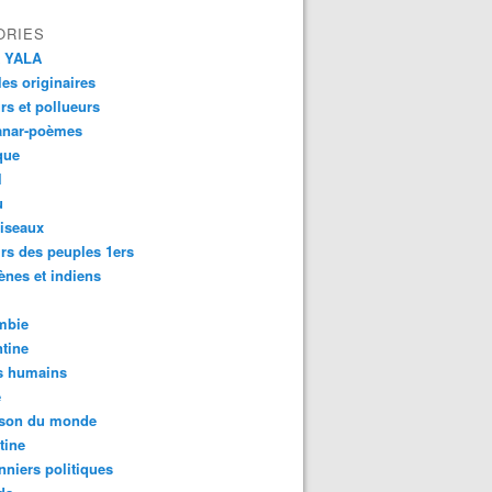
ORIES
 YALA
es originaires
urs et pollueurs
anar-poèmes
que
l
u
iseaux
rs des peuples 1ers
ènes et indiens
mbie
tine
s humains
é
son du monde
tine
nniers politiques