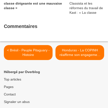
classe dirigeante est une mauvaise
classe »
Commentaires
< Brésil - Peuple Pitaguary -
Honduras - La COPINH
Histoire
réaffirme son engagement
à contribuer à la lutte contre
la pandémie de COVID-19
dans le département
Hébergé par Overblog
d'Intibucá >
Top articles
Pages
Contact
Signaler un abus