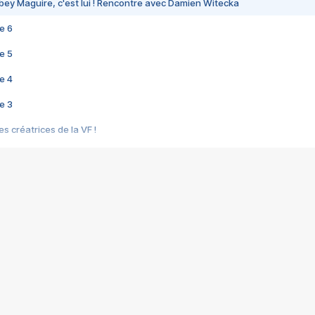
bey Maguire, c'est lui ! Rencontre avec Damien Witecka
e 6
e 5
e 4
e 3
s créatrices de la VF !
e 2
e 1
e Mektoub My Love arrive enfin ! Rencontre avec Shaïn Boumedine et Sal
i : après Toni en famille
elle réalise le bouleversant Dites lui que je l'aime
ais ! Rencontre autour de Vie privée de Rebecca Zlotowski
 de Marguerite, Grave... Rencontre avec Ella Rumpf