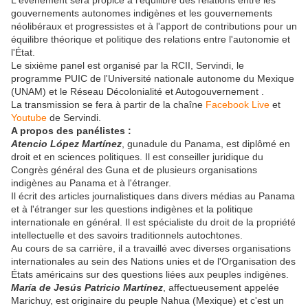
L'événement sera propice à l'équilibre des relations entre les
gouvernements autonomes indigènes et les gouvernements
néolibéraux et progressistes et à l'apport de contributions pour un
équilibre théorique et politique des relations entre l'autonomie et
l'État.
Le sixième panel est organisé par la RCII, Servindi, le
programme PUIC de l'Université nationale autonome du Mexique
(UNAM) et le Réseau Décolonialité et Autogouvernement .
La transmission se fera à partir de la chaîne
Facebook Live
et
Youtube
de Servindi.
A propos des panélistes :
Atencio López Martínez
, gunadule du Panama, est diplômé en
droit et en sciences politiques. Il est conseiller juridique du
Congrès général des Guna et de plusieurs organisations
indigènes au Panama et à l'étranger.
Il écrit des articles journalistiques dans divers médias au Panama
et à l'étranger sur les questions indigènes et la politique
internationale en général. Il est spécialiste du droit de la propriété
intellectuelle et des savoirs traditionnels autochtones.
Au cours de sa carrière, il a travaillé avec diverses organisations
internationales au sein des Nations unies et de l'Organisation des
États américains sur des questions liées aux peuples indigènes.
María de Jesús Patricio Martínez
, affectueusement appelée
Marichuy, est originaire du peuple Nahua (Mexique) et c'est un