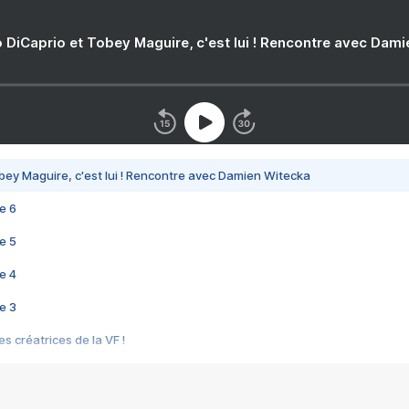
 DiCaprio et Tobey Maguire, c'est lui ! Rencontre avec Dam
bey Maguire, c'est lui ! Rencontre avec Damien Witecka
e 6
e 5
e 4
e 3
s créatrices de la VF !
e 2
e 1