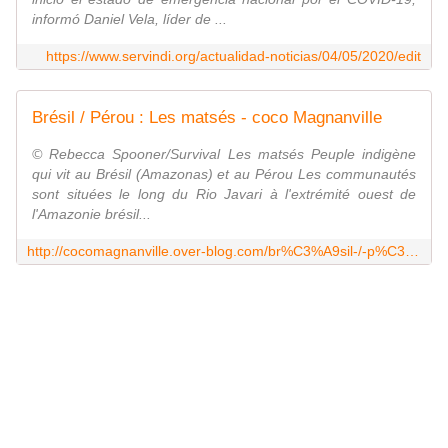
informó Daniel Vela, líder de ...
https://www.servindi.org/actualidad-noticias/04/05/2020/edit
Brésil / Pérou : Les matsés - coco Magnanville
© Rebecca Spooner/Survival Les matsés Peuple indigène
qui vit au Brésil (Amazonas) et au Pérou Les communautés
sont situées le long du Rio Javari à l'extrémité ouest de
l'Amazonie brésil...
http://cocomagnanville.over-blog.com/br%C3%A9sil-/-p%C3%A9rou-les-mats%C3%A9s