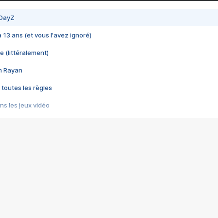
 DayZ
 a 13 ans (et vous l'avez ignoré)
e (littéralement)
im Rayan
 toutes les règles
s les jeux vidéo
us choquant de Rockstar ? - Le scandale BULLY
e plus moche de Steam
du RÊVE tourne au CAUCHEMAR
pendant 8 heures
it… à tort
umiliés par un jeu vidéo