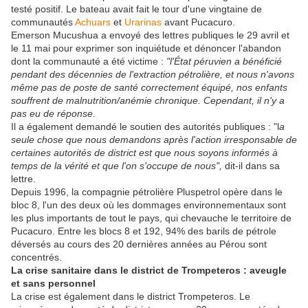
testé positif. Le bateau avait fait le tour d'une vingtaine de
communautés
Achuars
et
Urarinas
avant Pucacuro.
Emerson Mucushua a envoyé des lettres publiques le 29 avril et
le 11 mai pour exprimer son inquiétude et dénoncer l'abandon
dont la communauté a été victime :
"l'État péruvien a bénéficié
pendant des décennies de l'extraction pétrolière, et nous n'avons
même pas de poste de santé correctement équipé, nos enfants
souffrent de malnutrition/anémie chronique. Cependant, il n'y a
pas eu de réponse.
Il a également demandé le soutien des autorités publiques : "l
a
seule chose que nous demandons après l'action irresponsable de
certaines autorités de district est que nous soyons informés à
temps de la vérité et que l'on s'occupe de nous",
dit-il dans sa
lettre.
Depuis 1996, la compagnie pétrolière Pluspetrol opère dans le
bloc 8, l'un des deux où les dommages environnementaux sont
les plus importants de tout le pays, qui chevauche le territoire de
Pucacuro. Entre les blocs 8 et 192, 94% des barils de pétrole
déversés au cours des 20 dernières années au Pérou sont
concentrés.
La crise sanitaire dans le district de Trompeteros : aveugle
et sans personnel
La crise est également dans le district Trompeteros. Le