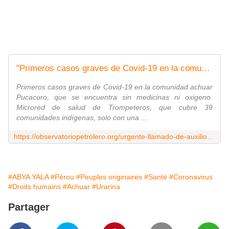
"Primeros casos graves de Covid-19 en la comunidad achuar Pucacuro, en el distrito Trompeteros. Principal centro de salud del distrito cerrado y con tan solo una doctora para 39 comunidades indígenas" - Observatorio Petrolero de la Amazonía Norte
Primeros casos graves de Covid-19 en la comunidad achuar
Pucacuro, que se encuentra sin medicinas ni oxigeno.
Microred de salud de Trompeteros, que cubre 39
comunidades indígenas, solo con una ...
https://observatoriopetrolero.org/urgente-llamado-de-auxilio-desde-pucacuro-por-casos-graves-de-covid-19-en-la-comunidad-y-crisis-sanitaria-en-el-distrito/
#ABYA YALA
#Pérou
#Peuples originaires
#Santé
#Coronavirus
#Droits humains
#Achuar
#Urarina
Partager