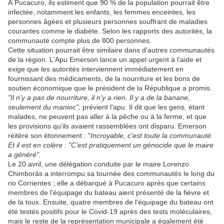
À Pucacuro, ils estiment que 90 % de la population pourrait être
infectée, notamment les enfants, les femmes enceintes, les
personnes âgées et plusieurs personnes souffrant de maladies
courantes comme le diabète. Selon les rapports des autorités, la
communauté compte plus de 800 personnes.
Cette situation pourrait être similaire dans d'autres communautés
de la région. L'Apu Emerson lance un appel urgent à l'aide et
exige que les autorités interviennent immédiatement en
fournissant des médicaments, de la nourriture et les bons de
soutien économique que le président de la République a promis.
"Il n'y a pas de nourriture, il n'y a rien. Il y a de la banane,
seulement du manioc",
prévient l'apu. Il dit que les gens, étant
malades, ne peuvent pas aller à la pêche ou à la ferme, et que
les provisions qu'ils avaient rassemblées ont disparu. Emerson
réitère son étonnement : "
Incroyable, c'est toute la communauté.
Et il est en colère : "C'est pratiquement un génocide que le maire
a généré".
Le 20 avril, une délégation conduite par le maire Lorenzo
Chimborás a interrompu sa tournée des communautés le long du
rio Corrientes ; elle a débarqué à Pucacuro après que certains
membres de l'équipage du bateau aient présenté de la fièvre et
de la toux. Ensuite, quatre membres de l'équipage du bateau ont
été testés positifs pour le Covid-19 après des tests moléculaires,
mais le reste de la représentation municipale a également été