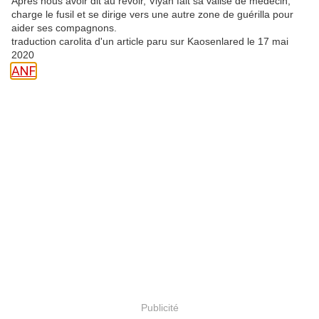
Après nous avoir dit au revoir, Viyan fait sa valise de médecin,
charge le fusil et se dirige vers une autre zone de guérilla pour
aider ses compagnons.
traduction carolita d'un article paru sur Kaosenlared le 17 mai
2020
ANF
Publicité