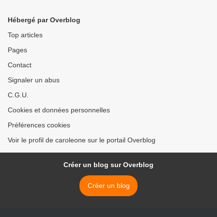
changement climatique
ans, garde indigène du
dans la forêt
resguardo Bania Chamí
Hébergé par Overblog
dans la municipalité
d'Argelia, Valle del Cauca >
Top articles
Pages
Contact
Signaler un abus
C.G.U.
Cookies et données personnelles
Préférences cookies
Voir le profil de caroleone sur le portail Overblog
Créer un blog sur Overblog
Créer un blog