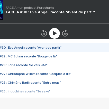
FACE A - un podcast Purecharts
FACE A #30 : Eve Angeli raconte "Avant de partir"
#30 : Eve Angeli raconte "Avant de partir"
#29 : MC Solaar raconte "Bouge de là"
28 : Lorie raconte "Je vais vite"
#27 : Christophe Willem raconte "Jacques a dit"
#26 : Chimène Badi raconte "Entre nous"
#25 : Indochine raconte "3e sexe"
#24 : Zaho raconte "C'est chelou"
#23 : Patrick Bruel raconte "Au café des délices"