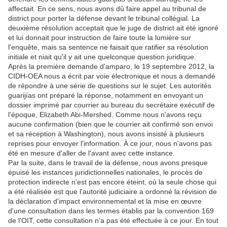
affectait. En ce sens, nous avons dû faire appel au tribunal de
district pour porter la défense devant le tribunal collégial. La
deuxième résolution acceptait que le juge de district ait été ignoré
et lui donnait pour instruction de faire toute la lumière sur
l'enquête, mais sa sentence ne faisait que ratifier sa résolution
initiale et niait qu'il y ait une quelconque question juridique.
Après la première demande d'amparo, le 19 septembre 2012, la
CIDH-OEA nous a écrit par voie électronique et nous a demandé
de répondre à une série de questions sur le sujet. Les autorités
guarijías ont préparé la réponse, notamment en envoyant un
dossier imprimé par courrier au bureau du secrétaire exécutif de
l'époque, Elizabeth Abi-Mershed. Comme nous n'avons reçu
aucune confirmation (bien que le courrier ait confirmé son envoi
et sa réception à Washington), nous avons insisté à plusieurs
reprises pour envoyer l'information. À ce jour, nous n'avons pas
été en mesure d'aller de l'avant avec cette instance.
Par la suite, dans le travail de la défense, nous avons presque
épuisé les instances juridictionnelles nationales, le procès de
protection indirecte n'est pas encore éteint, où la seule chose qui
a été réalisée est que l'autorité judiciaire a ordonné la révision de
la déclaration d'impact environnemental et la mise en œuvre
d'une consultation dans les termes établis par la convention 169
de l'OIT, cette consultation n'a pas été effectuée à ce jour. En tout