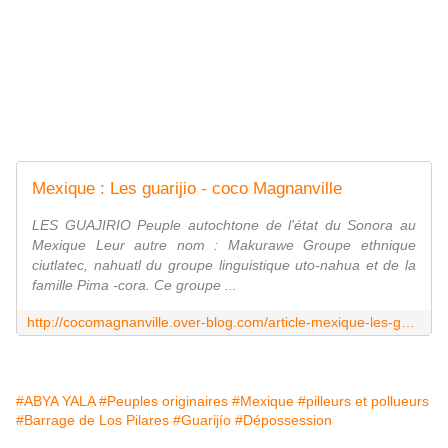
Mexique : Les guarijio - coco Magnanville
LES GUAJIRIO Peuple autochtone de l'état du Sonora au
Mexique Leur autre nom : Makurawe Groupe ethnique
ciutlatec, nahuatl du groupe linguistique uto-nahua et de la
famille Pima -cora. Ce groupe ...
http://cocomagnanville.over-blog.com/article-mexique-les-guarijio-113852493.html
#ABYA YALA
#Peuples originaires
#Mexique
#pilleurs et pollueurs
#Barrage de Los Pilares
#Guarijío
#Dépossession