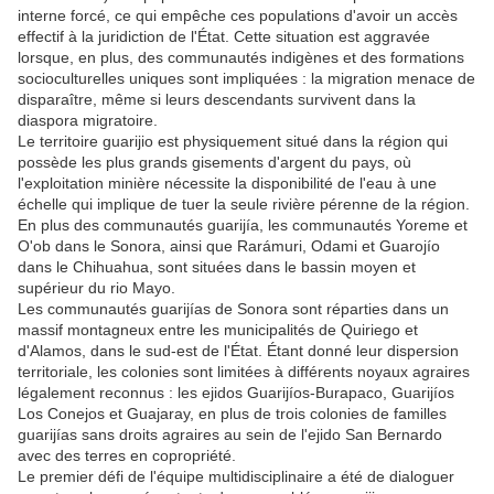
interne forcé, ce qui empêche ces populations d'avoir un accès
effectif à la juridiction de l'État. Cette situation est aggravée
lorsque, en plus, des communautés indigènes et des formations
socioculturelles uniques sont impliquées : la migration menace de
disparaître, même si leurs descendants survivent dans la
diaspora migratoire.
Le territoire guarijio est physiquement situé dans la région qui
possède les plus grands gisements d'argent du pays, où
l'exploitation minière nécessite la disponibilité de l'eau à une
échelle qui implique de tuer la seule rivière pérenne de la région.
En plus des communautés guarijía, les communautés Yoreme et
O'ob dans le Sonora, ainsi que Rarámuri, Odami et Guarojío
dans le Chihuahua, sont situées dans le bassin moyen et
supérieur du rio Mayo.
Les communautés guarijías de Sonora sont réparties dans un
massif montagneux entre les municipalités de Quiriego et
d'Alamos, dans le sud-est de l'État. Étant donné leur dispersion
territoriale, les colonies sont limitées à différents noyaux agraires
légalement reconnus : les ejidos Guarijíos-Burapaco, Guarijíos
Los Conejos et Guajaray, en plus de trois colonies de familles
guarijías sans droits agraires au sein de l'ejido San Bernardo
avec des terres en copropriété.
Le premier défi de l'équipe multidisciplinaire a été de dialoguer