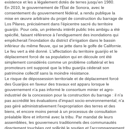
existence et les a légalement dotés de terres jusqu'en 1980.
En 2010, le gouvernement de l'État de Sonora, avec le
consentement du gouvernement fédéral, a rendu publique la
mise en œuvre arbitraire du projet de construction du barrage de
Los Pilares, précisément dans l'épicentre sacré du territoire
guarijío. Pour cela, un prétendu intérêt public très ambigu a été
spécifié, faisant référence à l'endiguement des inondations qui
empêcherait l'inondation du district d'irrigation dans le bassin
inférieur du même fleuve, qui se jette dans le golfe de Californie.
Le feu vert a été donné. L'affectation du territoire guarijío et le
déplacement forcé de sa population qui en découle ont été
simplement considérés comme un problème collatéral et les
promoteurs ont supposé que la tribu guarijía céderait son
patrimoine collectif sans la moindre résistance.
Le risque de dépossession territoriale et de déplacement forcé
des Guarijios en faveur des travaux est apparu lorsque le
gouvernement n'a pas informé le consortium minier et agro-
industriel de la concession pour la construction du barrage : il n'a
pas accrédité les évaluations d'impact socio-environnemental, n'a
pas géré administrativement l'expropriation des terres et des
biens, et encore moins pensé à un processus de consultation
préalable libre et informé avec la tribu. Par mandat de leurs
assemblées, les gouverneurs traditionnels des communautés
directement touchées ont sollicité le soutien et l'accompagnement