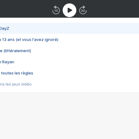
 DayZ
 a 13 ans (et vous l'avez ignoré)
e (littéralement)
im Rayan
 toutes les règles
s les jeux vidéo
us choquant de Rockstar ? - Le scandale BULLY
e plus moche de Steam
du RÊVE tourne au CAUCHEMAR
pendant 8 heures