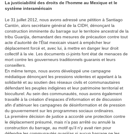
La justiciabilité des droits de l'homme au Mexique et le
système interaméricain
Le 31 juillet 2012, nous avons adressé une pétition à Santiago
Cantón, alors secrétaire général de la CIDH, dénonçant la
construction imminente du barrage sur le territoire ancestral de la
tribu Guarijía, demandant des mesures de précaution contre tout
acte d'autorité de l'État mexicain visant à empêcher leur
déplacement forcé et, avec lui, à mettre en danger leur droit
collectif à la vie. Les documents ci-joints font état de menaces de
mort contre les gouverneurs traditionnels guaranis et leurs
conseillers.
En même temps, nous avons développé une campagne
médiatique dénonçant les pressions violentes et appelant à la
solidarité et au soutien des réseaux civils et communautaires
défendant les peuples indigènes et leur patrimoine territorial et
bioculturel. Au sein des communautés, nous avons également
travaillé à la création d'espaces d'information et de discussion
afin d'atténuer les campagnes de désinformation et de pression
du gouvernement sur les programmes sociaux ordinaires.
La première décision de justice a accordé une protection contre
le déplacement présumé, mais n'a pas arrêté ou annulé la
construction du barrage, au motif qu'il n'y avait rien pour
défendre les communautés guarijías si aucun barrage ne les