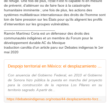
de refuge. Une fois de plus, l'État n'est ni capable ni en mesure
de prévenir, d'atténuer ou de faire face à la catastrophe
humanitaire imminente ; une fois de plus, les actions des
systèmes multilatéraux internationaux des droits de l'homme sont
loin de faire pression sur les États pour qu'ils alignent les profils
d'intervention sur les groupes vulnérables.
__________________________
Ramón Martínez Coria est un défenseur des droits des
communautés indigènes et un membre du Forum pour le
développement durable AC du Mexique
traduction carolita d'un article paru sur Debates indigenas le 1er
mai 2020
Despojo territorial en México: el desplazamiento forzado de la tribu guarijía
Con anuencia del Gobierno Federal, en 2010 el Gobierno
de Sonora hizo pública la puesta en marcha del proyecto
para la construcción de la represa Los Pilares en su
territorio sagrado. A partir de...
https://debatesindigenas.org/notas/44-desplazamiento-forzado-guarijia-sonora.html