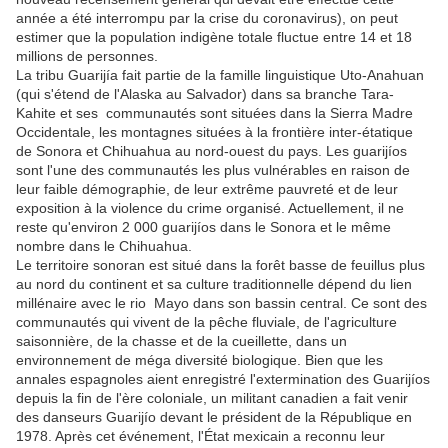
année a été interrompu par la crise du coronavirus), on peut
estimer que la population indigène totale fluctue entre 14 et 18
millions de personnes.
La tribu Guarijía fait partie de la famille linguistique Uto-Anahuan
(qui s'étend de l'Alaska au Salvador) dans sa branche Tara-
Kahite et ses communautés sont situées dans la Sierra Madre
Occidentale, les montagnes situées à la frontière inter-étatique
de Sonora et Chihuahua au nord-ouest du pays. Les guarijíos
sont l'une des communautés les plus vulnérables en raison de
leur faible démographie, de leur extrême pauvreté et de leur
exposition à la violence du crime organisé. Actuellement, il ne
reste qu'environ 2 000 guarijíos dans le Sonora et le même
nombre dans le Chihuahua.
Le territoire sonoran est situé dans la forêt basse de feuillus plus
au nord du continent et sa culture traditionnelle dépend du lien
millénaire avec le rio Mayo dans son bassin central. Ce sont des
communautés qui vivent de la pêche fluviale, de l'agriculture
saisonnière, de la chasse et de la cueillette, dans un
environnement de méga diversité biologique. Bien que les
annales espagnoles aient enregistré l'extermination des Guarijíos
depuis la fin de l'ère coloniale, un militant canadien a fait venir
des danseurs Guarijío devant le président de la République en
1978. Après cet événement, l'État mexicain a reconnu leur