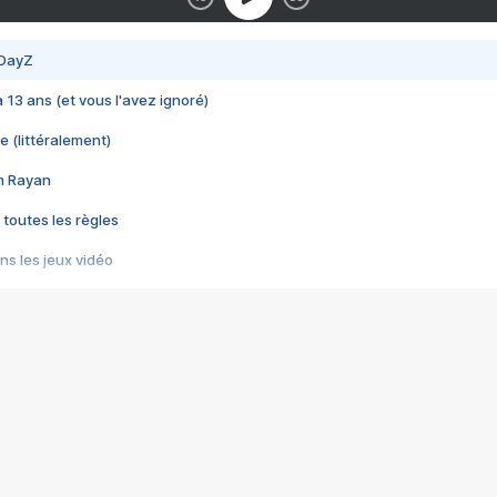
 DayZ
 a 13 ans (et vous l'avez ignoré)
e (littéralement)
im Rayan
 toutes les règles
s les jeux vidéo
us choquant de Rockstar ? - Le scandale BULLY
e plus moche de Steam
du RÊVE tourne au CAUCHEMAR
pendant 8 heures
it… à tort