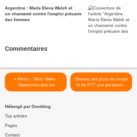
Argentine : María Elena Walsh et
un chamamé contre l'emploi précaire
des femmes
Commentaires
< Pérou - Silvio Valles :
Donnez vos jours de congé
"Apprenons que les
et de RTT aux personnels
communautés ne peuvent
soignants et applaudissez!
plus être reléguées".
>
Hébergé par Overblog
Top articles
Pages
Contact