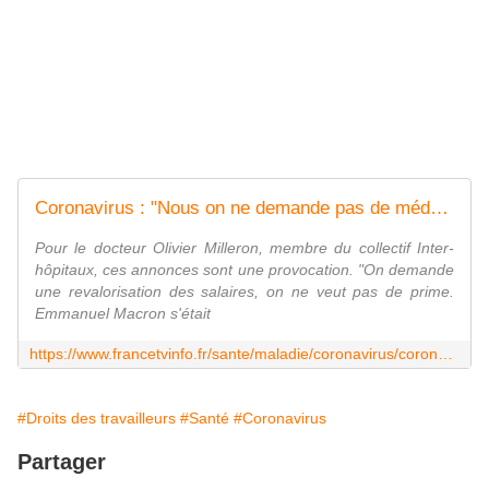
Coronavirus : "Nous on ne demande pas de médaille, on demande juste des moyens pour faire notre travail", déclare le collectif inter-hôpitaux
Pour le docteur Olivier Milleron, membre du collectif Inter-
hôpitaux, ces annonces sont une provocation. "On demande
une revalorisation des salaires, on ne veut pas de prime.
Emmanuel Macron s'était
https://www.francetvinfo.fr/sante/maladie/coronavirus/coronavirus-nous-on-ne-demande-pas-de-medaille-on-demande-juste-des-moyens-pour-faire-notre-travail-declare-le-collectif-inter-hopitaux_3963499.html
#Droits des travailleurs
#Santé
#Coronavirus
Partager