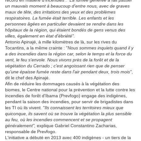
record en matière d'incendies :
"La fumée générée a fait passer
un mauvais moment à beaucoup d'entre nous, avec de graves
maux de tête, des irritations des yeux et des problèmes
respiratoires. La fumée était terrible. Les enfants et les
personnes âgées en particulier devaient se rendre dans les
hôpitaux de la région, qui étaient bondés de gens venus des
villes, également en état d'ébriété".
Antonio Apinajé, à mille kilomètres de là, sur les rives du
Tocantins, a la même crainte : "
Nous sommes inquiets quand il y
a des incendies dans la région car, selon le temps et la force du
vent, le feu s'envole. Nous vivons près de la forêt et de la
végétation du Cerrado ; c'est angoissant rien que de penser
qu'une épaisse fumée reste dans l'air pendant deux, trois mois"
,
dit le chef des Apinajé.
Afin de réduire les dommages causés à la végétation des
biomes, le Centre national pour la prévention et la lutte contre les
incendies de forêt d'Ibama (Prevfogo) engage des indigènes,
pendant la saison des incendies, pour servir de brigadistes dans
les TI où ils vivent. "
Ils connaissent les territoires mieux que
quiconque, ils savent où se trouve la végétation la plus sensible
au feu, où les incendies commencent et se propagent
généralement",
explique Gabriel Constantino Zacharias,
responsable de Prevfogo.
L'initiative a débuté en 2013 avec 400 indigènes - un tiers de la