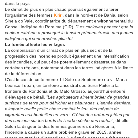
dans le pays.
Le climat de plus en plus chaud pourrait également altérer
l'organisme des femmes
Kiriri
, dans le nord-est de Bahia, selon
Sineia do Vale, coordinatrice du département environnemental du
Conseil Indigène du Roraima (CIR).
"Les caciques pensent que la
chaleur extrême a provoqué la tension prémenstruelle des jeunes
indigènes qui sont arrivées plus tôt.
La fumée affecte les villages
La combinaison d'un climat de plus en plus sec et de la
progression des incendies produit également une intensification
des incendies, qui peut être potentiellement désastreuse dans
certaines régions, notamment dans les terres indigènes à la limite
de la déforestation.
C'est le cas de cette même T.I Sete de Septembro où vit Maria
Leonice Tupari, un territoire ancestral des Surui Paiter à la
frontière du Rondônia et du Mato Grosso, aujourd'hui entouré
d'élevages de bétail.
"Les agriculteurs aiment brûler de grandes
surfaces de terre pour défricher les pâturages. L'année dernière,
n'importe quelle petite chose mettait le feu, des mégots de
cigarettes aux bouteilles en verre. C'était des ordures jetées par
des camions sur les bords de l'herbe sèche des routes"
, dit-elle.
Selon la dirigeante des femmes guerrières du Rondonia,
l'incendie a causé un autre problème grave en 2019, année