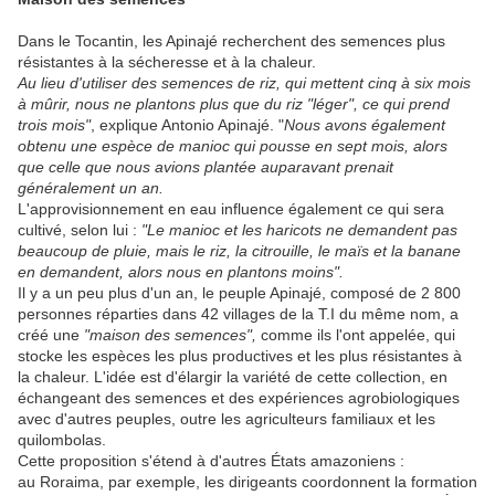
Dans le Tocantin, les Apinajé recherchent des semences plus
résistantes à la sécheresse et à la chaleur.
Au lieu d'utiliser des semences de riz, qui mettent cinq à six mois
à mûrir, nous ne plantons plus que du riz "léger", ce qui prend
trois mois"
, explique Antonio Apinajé. "
Nous avons également
obtenu une espèce de manioc qui pousse en sept mois, alors
que celle que nous avions plantée auparavant prenait
généralement un an.
L'approvisionnement en eau influence également ce qui sera
cultivé, selon lui :
"Le manioc et les haricots ne demandent pas
beaucoup de pluie, mais le riz, la citrouille, le maïs et la banane
en demandent, alors nous en plantons moins".
Il y a un peu plus d'un an, le peuple Apinajé, composé de 2 800
personnes réparties dans 42 villages de la T.I du même nom, a
créé une
"maison des semences",
comme ils l'ont appelée, qui
stocke les espèces les plus productives et les plus résistantes à
la chaleur. L'idée est d'élargir la variété de cette collection, en
échangeant des semences et des expériences agrobiologiques
avec d'autres peuples, outre les agriculteurs familiaux et les
quilombolas.
Cette proposition s'étend à d'autres États amazoniens :
au Roraima, par exemple, les dirigeants coordonnent la formation