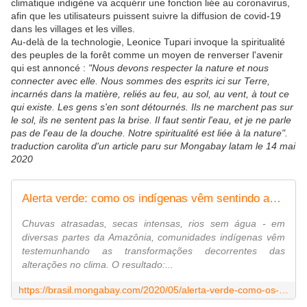
climatique indigène va acquérir une fonction liée au coronavirus,
afin que les utilisateurs puissent suivre la diffusion de covid-19
dans les villages et les villes.
Au-delà de la technologie, Leonice Tupari invoque la spiritualité
des peuples de la forêt comme un moyen de renverser l'avenir
qui est annoncé :
"Nous devons respecter la nature et nous
connecter avec elle. Nous sommes des esprits ici sur Terre,
incarnés dans la matière, reliés au feu, au sol, au vent, à tout ce
qui existe. Les gens s'en sont détournés. Ils ne marchent pas sur
le sol, ils ne sentent pas la brise. Il faut sentir l'eau, et je ne parle
pas de l'eau de la douche. Notre spiritualité est liée à la nature".
traduction carolita d'un article paru sur Mongabay latam le 14 mai
2020
Alerta verde: como os indígenas vêm sentindo as mudanças climáticas na floresta
Chuvas atrasadas, secas intensas, rios sem água - em
diversas partes da Amazônia, comunidades indígenas vêm
testemunhando as transformações decorrentes das
alterações no clima. O resultado:...
https://brasil.mongabay.com/2020/05/alerta-verde-como-os-indigenas-brasileiros-vem-sentindo-na-pele-as-mudancas-climaticas/