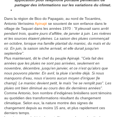
application pour téléphone portable permettant de
partager des informations sur les variations du climat.
Dans la région de Bico do Papagaio, au nord de Tocantins,
Antonio Veríssimo
Apinajé
se souvient de son enfance dans le
village de Taquari dans les années 1970 :
"Il pleuvait sans arrêt
pendant trois, quatre jours d'affilée, de janvier à juin. Les rivières
et les sources étaient pleines. La saison des pluies commençait
en octobre, lorsque ma famille plantait du manioc, du maïs et du
riz. En juin, la saison sèche arrivait, et elle durait jusqu'en
septembre".
Plus maintenant, dit le chef du peuple Apinajé. "
Cela fait des
années que les pluies ne sont pas arrivées, seulement en
novembre, décembre, jusqu'en janvier, et ce n'est qu'alors que
nous pouvons planter. En avril, la pluie s'arrête déjà. Si nous
manquons d'eau, nous n'avons aucun moyen d'irriguer [le
champ]. Le manioc devient petit, le maïs "ne se remplit pas". Les
pluies ont bien diminué au cours des dix dernières années".
Comme Antonio, bon nombre d'indigènes brésiliens sont témoins
au quotidien des transformations résultant du changement
climatique. Selon eux, la nature montre des signes de
changement depuis au moins 15 ans, et plus rapidement ces
derniers temps.