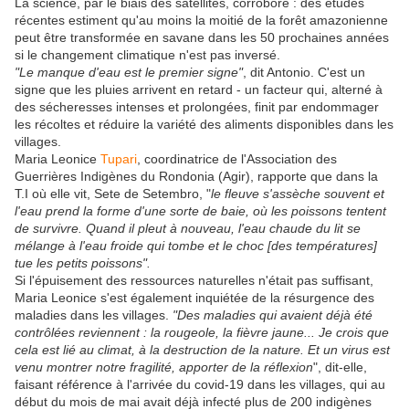
La science, par le biais des satellites, corrobore : des études
récentes estiment qu'au moins la moitié de la forêt amazonienne
peut être transformée en savane dans les 50 prochaines années
si le changement climatique n'est pas inversé.
"Le manque d'eau est le premier signe"
, dit Antonio. C'est un
signe que les pluies arrivent en retard - un facteur qui, alterné à
des sécheresses intenses et prolongées, finit par endommager
les récoltes et réduire la variété des aliments disponibles dans les
villages.
Maria Leonice
Tupari
, coordinatrice de l'Association des
Guerrières Indigènes du Rondonia (Agir), rapporte que dans la
T.I où elle vit, Sete de Setembro, "
le fleuve s'assèche souvent et
l'eau prend la forme d'une sorte de baie, où les poissons tentent
de survivre. Quand il pleut à nouveau, l'eau chaude du lit se
mélange à l'eau froide qui tombe et le choc [des températures]
tue les petits poissons".
Si l'épuisement des ressources naturelles n'était pas suffisant,
Maria Leonice s'est également inquiétée de la résurgence des
maladies dans les villages.
"Des maladies qui avaient déjà été
contrôlées reviennent : la rougeole, la fièvre jaune... Je crois que
cela est lié au climat, à la destruction de la nature. Et un virus est
venu montrer notre fragilité, apporter de la réflexion
", dit-elle,
faisant référence à l'arrivée du covid-19 dans les villages, qui au
début du mois de mai avait déjà infecté plus de 200 indigènes