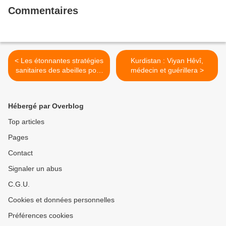
Commentaires
< Les étonnantes stratégies
Kurdistan : Viyan Hêvî,
sanitaires des abeilles pour
médecin et guérillera >
se protéger des virus
Hébergé par Overblog
Top articles
Pages
Contact
Signaler un abus
C.G.U.
Cookies et données personnelles
Préférences cookies