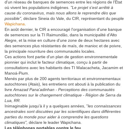
d'un réseau de banques de semences entre les régions de l'État
où vivent les populations indigènes.
"Le projet s'est arrêté à
cause du coronavirus, mais nous allons le reprendre dès que
possible",
déclare Sineia do Vale, du CIR, représentant du peuple
Wapichana
.
En août dernier, le CIR a encouragé l'organisation d'une banque
de semences sur la TI Raimundão, dans la municipalité d'Alto
Alegre, et la mise en culture d'une zone de deux hectares avec
des semences plus résistantes de maïs, de manioc et de poivre,
la principale nourriture des communautés locales.
Ces actions font partie d'un plan de gestion environnementale
pionnier qui inclut le facteur climatique, conçu à partir de
consultations avec les habitants des TI Malacacheta, Jacamim et
Manoá-Pium.
Menés par plus de 200 agents territoriaux et environnementaux
autochtones (Atais), les entretiens ont abouti à la publication du
livre
Amazad Pana'adinhan - Perceptions des communautés
autochtones sur le changement climatique - Région de Serra da
Lua, RR.
Inimaginable jusqu'à il y a quelques années, "
les connaissances
ancestrales sont discutées par les scientifiques dans différentes
parties du monde pour aider à comprendre les questions
climatiques",
déclare le leader Wapichana.
Les téléphones portables contre le feu