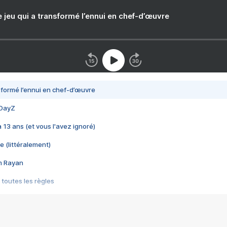
e jeu qui a transformé l’ennui en chef-d’œuvre
nsformé l’ennui en chef-d’œuvre
 DayZ
 a 13 ans (et vous l'avez ignoré)
e (littéralement)
im Rayan
 toutes les règles
s les jeux vidéo
us choquant de Rockstar ? - Le scandale BULLY