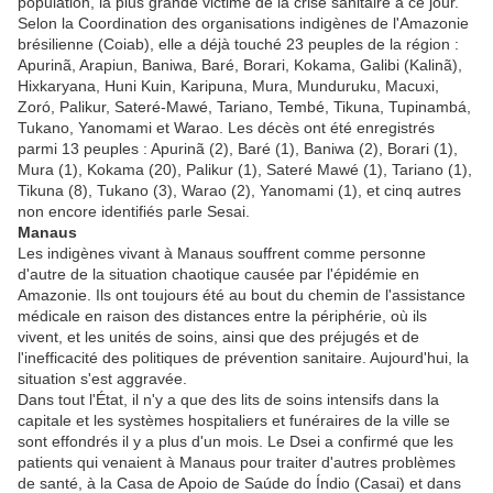
population, la plus grande victime de la crise sanitaire à ce jour.
Selon la Coordination des organisations indigènes de l'Amazonie
brésilienne (Coiab), elle a déjà touché 23 peuples de la région :
Apurinã, Arapiun, Baniwa, Baré, Borari, Kokama, Galibi (Kalinã),
Hixkaryana, Huni Kuin, Karipuna, Mura, Munduruku, Macuxi,
Zoró, Palikur, Sateré-Mawé, Tariano, Tembé, Tikuna, Tupinambá,
Tukano, Yanomami et Warao. Les décès ont été enregistrés
parmi 13 peuples : Apurinã (2), Baré (1), Baniwa (2), Borari (1),
Mura (1), Kokama (20), Palikur (1), Sateré Mawé (1), Tariano (1),
Tikuna (8), Tukano (3), Warao (2), Yanomami (1), et cinq autres
non encore identifiés parle Sesai.
Manaus
Les indigènes vivant à Manaus souffrent comme personne
d'autre de la situation chaotique causée par l'épidémie en
Amazonie. Ils ont toujours été au bout du chemin de l'assistance
médicale en raison des distances entre la périphérie, où ils
vivent, et les unités de soins, ainsi que des préjugés et de
l'inefficacité des politiques de prévention sanitaire. Aujourd'hui, la
situation s'est aggravée.
Dans tout l'État, il n'y a que des lits de soins intensifs dans la
capitale et les systèmes hospitaliers et funéraires de la ville se
sont effondrés il y a plus d'un mois. Le Dsei a confirmé que les
patients qui venaient à Manaus pour traiter d'autres problèmes
de santé, à la Casa de Apoio de Saúde do Índio (Casai) et dans