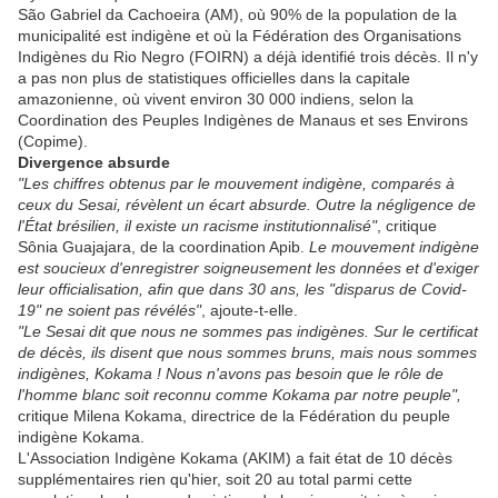
São Gabriel da Cachoeira (AM), où 90% de la population de la
municipalité est indigène et où la Fédération des Organisations
Indigènes du Rio Negro (FOIRN) a déjà identifié trois décès. Il n'y
a pas non plus de statistiques officielles dans la capitale
amazonienne, où vivent environ 30 000 indiens, selon la
Coordination des Peuples Indigènes de Manaus et ses Environs
(Copime).
Divergence absurde
"Les chiffres obtenus par le mouvement indigène, comparés à
ceux du Sesai, révèlent un écart absurde. Outre la négligence de
l'État brésilien, il existe un racisme institutionnalisé"
, critique
Sônia Guajajara, de la coordination Apib.
Le mouvement indigène
est soucieux d'enregistrer soigneusement les données et d'exiger
leur officialisation, afin que dans 30 ans, les "disparus de Covid-
19" ne soient pas révélés"
, ajoute-t-elle.
"Le Sesai dit que nous ne sommes pas indigènes. Sur le certificat
de décès, ils disent que nous sommes bruns, mais nous sommes
indigènes, Kokama ! Nous n'avons pas besoin que le rôle de
l'homme blanc soit reconnu comme Kokama par notre peuple",
critique Milena Kokama, directrice de la Fédération du peuple
indigène Kokama.
L'Association Indigène Kokama (AKIM) a fait état de 10 décès
supplémentaires rien qu'hier, soit 20 au total parmi cette