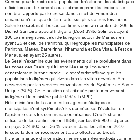
Comme pour le reste de la population brésilienne, les statistiques
officielles sont fortement sous-estimées parmi les indiens. Le
nombre rapporté par le Sesai dans la nuit de vendredi à
dimanche n'était que de 15 morts, soit plus de trois fois moins.
Selon le secrétariat, les cas confirmés sont au nombre de 206, le
District Sanitaire Spécial Indigène (Dsei) d'Alto Solimões ayant
100 cas enregistrés, celui de la région autour de Manaus en
ayant 25 et celui de Parintins, qui regroupe les municipalités de
Parintins, Maués, Barreirinha, Nhamundá et Boa Vista, à l'est de
Manaus, en ayant 25 autres.
Le Sesai n'examine que les événements qui se produisent dans
les zones des Dseis, qui lui sont liées et qui couvrent
généralement la zone rurale. Le secrétariat affirme que les
populations indigènes qui vivent dans les villes devraient être
desservies par les services conventionnels du Système de Santé
Unique (SUS). Cette position est critiquée par le mouvement
indigène et le ministère public fédéral (MPF).
Ni le ministère de la santé, ni les agences étatiques et
municipales n'ont systématisé les données sur l'évolution de
l'épidémie dans les communautés urbaines. D'où l'extrême
difficulté de les vérifier. Selon l'IBGE, sur les 896 900 indigènes
du pays, 324 800, soit 36 %, vivaient dans les villes en 2010,
lorsque le dernier recensement a été effectué au Brésil.
Il y a un manque d'information même dans des endroits comme