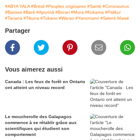
#ABYA YALA
#Brésil
#Peuples originaires
#Santé
#Coronavirus
#Baniwa
#Baré
#Apurinã
#Borari
#Mura
#Kokama
#Palikur
#Tariana
#Tikuna
#Tukano
#Warao
#Yanomamí
#Sateré Mawé
Partager
Vous aimerez aussi
Canada : Les feux de forêt en Ontario
ont atteint un niveau record
Le moucherolle des Galapagos
commence à se rétablir grâce aux
scientifiques qui étudient son
comportement