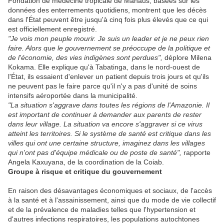
Fondation de médecine tropicale de Manaus, basées sur les
données des enterrements quotidiens, montrent que les décès
dans l'État peuvent être jusqu'à cinq fois plus élevés que ce qui
est officiellement enregistré.
"Je vois mon peuple mourir. Je suis un leader et je ne peux rien
faire. Alors que le gouvernement se préoccupe de la politique et
de l'économie, des vies indigènes sont perdues",
déplore Milena
Kokama. Elle explique qu'à Tabatinga, dans le nord-ouest de
l'État, ils essaient d'enlever un patient depuis trois jours et qu'ils
ne peuvent pas le faire parce qu'il n'y a pas d'unité de soins
intensifs aéroportée dans la municipalité.
"La situation s'aggrave dans toutes les régions de l'Amazonie. Il
est important de continuer à demander aux parents de rester
dans leur village. La situation va encore s'aggraver si ce virus
atteint les territoires. Si le système de santé est critique dans les
villes qui ont une certaine structure, imaginez dans les villages
qui n'ont pas d'équipe médicale ou de poste de santé",
rapporte
Angela Kaxuyana, de la coordination de la Coiab.
Groupe à risque et critique du gouvernement
En raison des désavantages économiques et sociaux, de l'accès
à la santé et à l'assainissement, ainsi que du mode de vie collectif
et de la prévalence de maladies telles que l'hypertension et
d'autres infections respiratoires, les populations autochtones