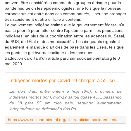
peuvent être considérées comme des groupes à risque pour la
pandémie. Selon les épidémiologistes, une fois que le nouveau
coronavirus est entré dans ces communautés, il peut se propager
très rapidement et être difficile à contenir.
Le mouvement indigène estime que le gouvernement fédéral n'a
pas la priorité pour lutter contre l'épidémie parmi les populations
indigènes, en plus de la coordination entre les agences du Sesai,
du SUS, de l'État et des municipalités. Les dirigeants signalent
également le manque d'articles de base dans les Dseis, tels que
les gants, le gel hydroalcoolique et les masques.
traduction carolita d'un article paru sur socioambiental.org le 8
mai 2020
Indígenas mortos por Covid-19 chegam a 55, segundo Apib; número cresce 45% em dois dias
Em dois dias, entre ontem e hoje (8/5), o número de
indígenas mortos por Covid-19 saltou quase 45%, passando
de 38 para 55 em todo país, segundo levantamento
independente da Articulação dos Po...
https://www.socioambiental.org/pt-br/noticias-socioambientais/indigenas-mortos-por-covid-19-chegam-a-55-segundo-apib-numero-salta-45-em-dois-dias