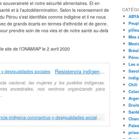
re souveraineté et notre sécurité alimentaires. Et en
CATÉG
a santé et à l'autodétermination. Selon le recensement de
ABYA
 du Pérou s'est identifiée comme indigène et il ne nous
Peupl
avec de grands écarts en termes d'ethnicité et de genre.
pille
 pour prendre soin de nos vies et de notre santé au-delà
Mes 
Mexi
r le site de l'ONAMIAP le 2 avril 2020
Brési
Péro
Les o
Resistencia indígena, coronavirus y desigualdades sociales
Savoi
indig
ia nacional, las mujeres y los pueblos indígenas,
Chili
eres ancestrales, nos venimos organizando para
Colo
..
Argen
Droit
Sant
http://onamiap.org/2020/04/resistencia-indigena-coronavirus-y-desigualdades-sociales/
Chan
Pales
priso