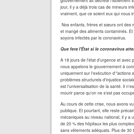
gouvernement ait décrété l'isolement so
jour, il y a déjà trois cas de mineurs in
vraiment, que ce soient eux qui nous in
Nos enfants, frères et sœurs ont des m
et mangé des aliments contaminés. Et a
soyons infectés par le coronavirus.
Que fera l'État si le coronavirus atte
A 18 jours de l'état d'urgence et avec
nous appelons le gouvernement à compr
uniquement sur l'exécution d'
"actions 
problèmes structurels d'injustice social
est l'universalisation de la santé. Il n
mourir parce qu'on ne s'est pas occup
Au cours de cette crise, nous avons vu 
publique. Et pourtant, elle reste préca
mécaniques au niveau national, il y a u
de 20 % des hôpitaux les plus comple
sans vêtements adéquats. Plus de 30 tra