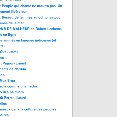
 : Peuple qui chante ne mourra pas, Un
ment libérateur
 : Réseau de femmes autochtones pour
fense de la mer
MB DE MALHEUR de Robert Lechêne,
re en ligne
s animés en langues indigènes (et
ts)
sQueLutam!
ces
t Pignon-Ernest
ments de Neruda
ano
-Max Brua
role comme une flèche
o des palmiers
it Ferrat illustré
élins
iseaux dans la culture des peuples
naires