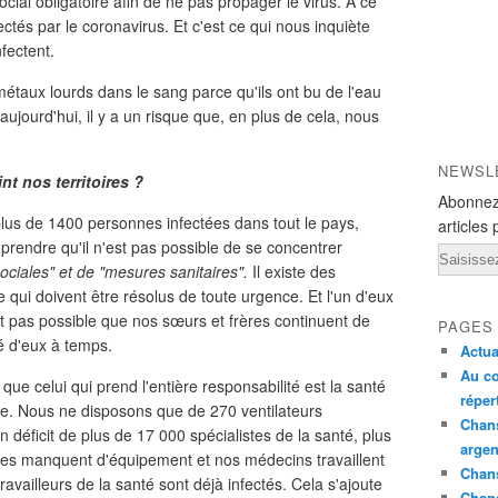
cial obligatoire afin de ne pas propager le virus. À ce
fectés par le coronavirus. Et c'est ce qui nous inquiète
fectent.
étaux lourds dans le sang parce qu'ils ont bu de l'eau
ujourd'hui, il y a un risque que, en plus de cela, nous
NEWSL
int nos territoires ?
Abonnez
 plus de 1400 personnes infectées dans tout le pays,
articles 
endre qu'il n'est pas possible de se concentrer
Email
sociales" et de "mesures sanitaires".
Il existe des
e qui doivent être résolus de toute urgence. Et l'un d'eux
'est pas possible que nos sœurs et frères continuent de
PAGES
é d'eux à temps.
Actua
Au co
que celui qui prend l'entière responsabilité est la santé
réper
ire. Nous ne disposons que de 270 ventilateurs
Chans
n déficit de plus de 17 000 spécialistes de la santé, plus
argen
xes manquent d'équipement et nos médecins travaillent
Chans
vailleurs de la santé sont déjà infectés. Cela s'ajoute
Chan