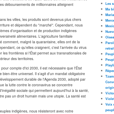
Les 
 ces déboursements de millionnaires atteignent
Ma bi
Maria
s les villes, les produits sont devenus plus chers
Merc
rriture et dépendent du "
marché".
Cependant, nous
Mexiq
mes d'organisation et de production indigènes
Nuev
veraineté alimentaires. L'agriculture familiale
Oise
é comment, malgré la quarantaine, elles ont de la
Parol
ependant, ce qu'elles craignent, c'est l'arrivée du virus
retra
mer les frontières si l'État permet aux transnationales de
Peupl
érieur des territoires.
Peup
Playl
 pour compte d'ici 2030, il est nécessaire que l'État
Réper
 bien-être universel. Il s'agit d'un mandat obligatoire
Tzam.
e développement durable de l'Agenda 2030, adopté par
Conve
ue la lutte contre le coronavirus se concentre
origi
'inégalité sociale qui permettent aujourd'hui à la santé,
Victo
tre pas un droit humain mais une utopie. La santé est
Viole
Voix 
peupl
euples indigènes, nous résisteront avec notre