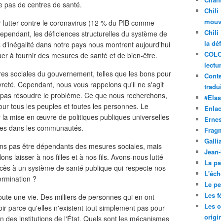
ême pas de centres de santé.
Chili
mouve
ur lutter contre le coronavirus (12 % du PIB comme
Chili
ependant, les déficiences structurelles du système de
la dé
s d'inégalité dans notre pays nous montrent aujourd'hui
COLO
uer à fournir des mesures de santé et de bien-être.
lectu
es sociales du gouvernement, telles que les bons pour
Conte
vreté. Cependant, nous vous rappelons qu'il ne s'agit
tradui
t pas résoudre le problème. Ce que nous recherchons,
#Ela
our tous les peuples et toutes les personnes. Le
Enla
 la mise en œuvre de politiques publiques universelles
Ernes
uées dans les communautés.
Frag
Galli
ons pas être dépendants des mesures sociales, mais
Jean
ns laisser à nos filles et à nos fils. Avons-nous lutté
La pa
ccès à un système de santé publique qui respecte nos
L'éch
ermination ?
Le pet
Les f
oute une vie. Des milliers de personnes qui en ont
Les o
ir parce qu'elles n'existent tout simplement pas pour
origi
in des institutions de l'État. Quels sont les mécanismes