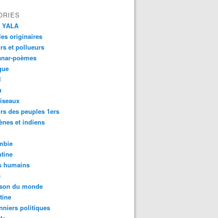
ORIES
 YALA
es originaires
urs et pollueurs
anar-poèmes
que
l
u
iseaux
rs des peuples 1ers
ènes et indiens
mbie
tine
s humains
é
son du monde
tine
nniers politiques