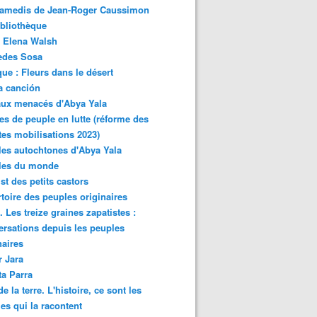
samedis de Jean-Roger Caussimon
bliothèque
 Elena Walsh
edes Sosa
ue : Fleurs dans le désert
a canción
aux menacés d'Abya Yala
es de peuple en lutte (réforme des
ites mobilisations 2023)
es autochtones d'Abya Yala
les du monde
ist des petits castors
toire des peuples originaires
 Les treize graines zapatistes :
rsations depuis les peuples
naires
r Jara
ta Parra
de la terre. L'histoire, ce sont les
es qui la racontent