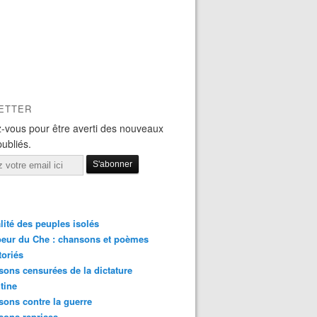
ETTER
-vous pour être averti des nouveaux
publiés.
lité des peuples isolés
eur du Che : chansons et poèmes
toriés
ons censurées de la dictature
tine
ons contre la guerre
sons reprises