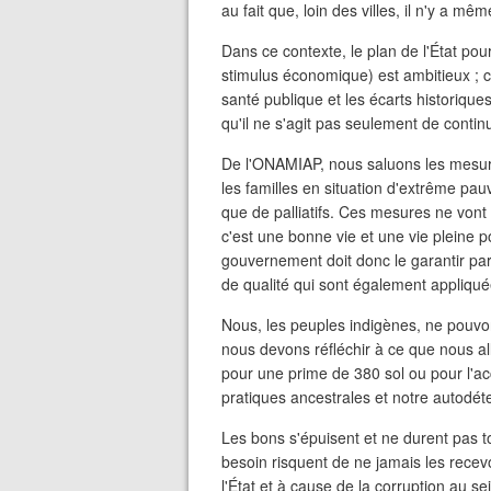
au fait que, loin des villes, il n'y a m
Dans ce contexte, le plan de l'État po
stimulus économique) est ambitieux ; c
santé publique et les écarts historique
qu'il ne s'agit pas seulement de contin
De l'ONAMIAP, nous saluons les mesur
les familles en situation d'extrême pau
que de palliatifs. Ces mesures ne von
c'est une bonne vie et une vie pleine p
gouvernement doit donc le garantir par
de qualité qui sont également appliq
Nous, les peuples indigènes, ne pouv
nous devons réfléchir à ce que nous allo
pour une prime de 380 sol ou pour l'a
pratiques ancestrales et notre autodét
Les bons s'épuisent et ne durent pas t
besoin risquent de ne jamais les recevo
l'État et à cause de la corruption au se