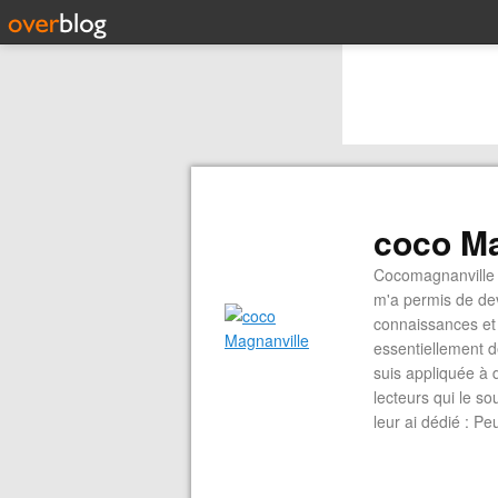
coco Ma
Cocomagnanville 
m'a permis de dev
connaissances et 
essentiellement d
suis appliquée à 
lecteurs qui le s
leur ai dédié : P