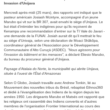
Invasion d'Unijava
Mercredi après-midi (25 mars), des rapports ont indiqué que le
pasteur américain Josiash Mcintyre, accompagné d'un jeune
Marubo qui vit sur la BR 307, avait envahi le siège d'Unijava. Le
but était d'intimider les indigènes pour qu'ils reçoivent de
Kenampa une recommandation d'entrer sur la TI Vale do Javari -
une demande de la FUNAI. Josiah aurait dit qu'il mettrait le feu
au siège d'Univaja, selon une déclaration de Moaci Shãkõpa,
coordinateur général de l'Association pour le Développement
Communautaire d'Alto Curuçá (ASDEC).
"Nous agissons pour
l'invasion du bâtiment et les menaces",
a déclaré Eliesio Marubo,
du bureau du procureur général d'Unijava.
Paysage d'Atalaia do Norte, la municipalité qui abrite Unijava,
située à l'ouest de l'État d'Amazonas
Selon O Globo, Josiash travaille avec Andrew Tonkin, lié au
Mouvement des nouvelles tribus du Brésil, rebaptisé Ethnos360
et dédié à l'évangélisation des Indiens de la région depuis les
années 1950. Les dirigeants Marubo et Matsés ont rapporté que
les religieux ont rassemblé des Indiens convertis et d'autres
membres de l'organisation Frontier International au cours des