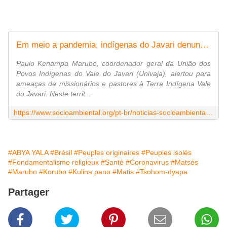
Em meio a pandemia, indígenas do Javari denunciam ameaça de missionários a isolados
Paulo Kenampa Marubo, coordenador geral da União dos
Povos Indígenas do Vale do Javari (Univaja), alertou para
ameaças de missionários e pastores à Terra Indígena Vale
do Javari. Neste territ...
https://www.socioambiental.org/pt-br/noticias-socioambientais/em-meio-a-pandemia-indigenas-do-javari-denunciam-ameaca-de-missionarios-a-isolados
#ABYA YALA
#Brésil
#Peuples originaires
#Peuples isolés
#Fondamentalisme religieux
#Santé
#Coronavirus
#Matsés
#Marubo
#Korubo
#Kulina pano
#Matis
#Tsohom-dyapa
Partager