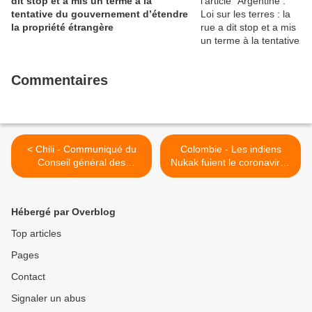
dit stop et a mis un terme à la
tentative du gouvernement d’étendre
la propriété étrangère
Commentaires
< Chili - Communiqué du
Colombie - Les indiens
Conseil général des
Nukak fuient le coronavirus
Caciques Williche de
et s'enfoncent dans la selva
Chillwé face à la pandémie
>
de Covid-19
Hébergé par Overblog
Top articles
Pages
Contact
Signaler un abus