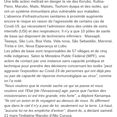
Une telle action mettrait en danger la vie des Korubo, Kulina-
Pano, Marubo, Matis, Matsés, Tsohom-dyapa et des isolés, qui
ont un système immunitaire plus vulnérable aux maladies.
L'absence d'infrastructures sanitaires à proximité augmente
encore le risque en raison de l'agressivité de certains cas de
Covid-19, qui nécessitent l'admission dans des unités de soins
intensifs (USI) et des respirateurs. Il n'y a que 10 pôles de santé
de base qui disposent de techniciens infirmiers : Massapê,
Tawaya, São Luís, Boa Vista, Vida nova, São Sebastião, Maronal,
Trinta e Um, Nova Esperança et Lobo.
Les pôles de base sont responsables de 57 villages et de cinq
mille indigènes. Selon le Ministère Public Fédéral (MPF), une
action de contact par une instance sans capacité juridique et
technique pour prendre des décisions concernant les isolés
"peut
aggraver l'exposition au Covid-19 de personnes qui ont déjà peu
ou pas de capacité de réponse immunologique au virus",
comme
on l'a noté.
"Nous voulons que le monde sache ce qui se passe et nous
voulons voir l'Etat [de l'Amazonas] agir, parce que l'action des
missionnaires ici est très grande, très forte"
, a déploré Kenampa.
"Ils ont un avion et ils voyagent au-dessus de nous. Ils affirment
que dans le ciel il n'y a pas de loi, seulement sur la terre. Là-haut,
"aucune loi ne les empêche d'entrer"
, disent-ils, a déclaré samedi
21 mars l'indigène Marubo d'Alto Curuça.