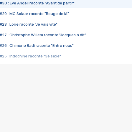
#30 : Eve Angeli raconte "Avant de partir"
#29 : MC Solaar raconte "Bouge de là"
28 : Lorie raconte "Je vais vite"
#27 : Christophe Willem raconte "Jacques a dit"
#26 : Chimène Badi raconte "Entre nous"
#25 : Indochine raconte "3e sexe"
#24 : Zaho raconte "C'est chelou"
#23 : Patrick Bruel raconte "Au café des délices"
#22 : Kyo raconte "Le chemin"
#21 : Nolwenn Leroy raconte "Cassé"
#20 : Patrick Hernandez raconte "Born to be alive"
#19 : Lorie raconte "Près de moi"
#18 : Michael Jones raconte "A nos actes manqués" (avec Jean-Jacque