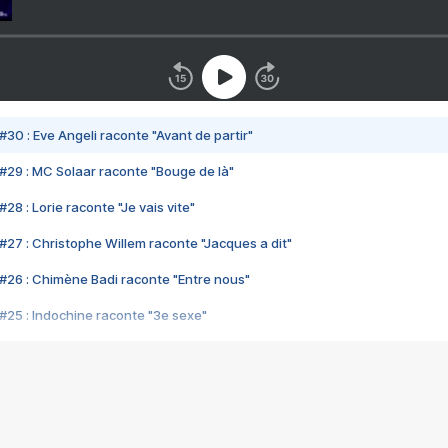
#30 : Eve Angeli raconte "Avant de partir"
#29 : MC Solaar raconte "Bouge de là"
28 : Lorie raconte "Je vais vite"
#27 : Christophe Willem raconte "Jacques a dit"
#26 : Chimène Badi raconte "Entre nous"
#25 : Indochine raconte "3e sexe"
#24 : Zaho raconte "C'est chelou"
#23 : Patrick Bruel raconte "Au café des délices"
#22 : Kyo raconte "Le chemin"