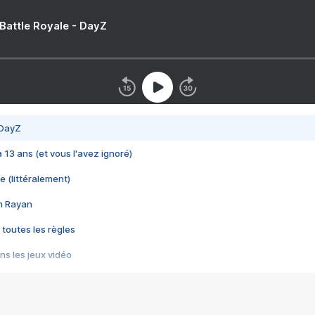
 Battle Royale - DayZ
 DayZ
 a 13 ans (et vous l'avez ignoré)
e (littéralement)
im Rayan
 toutes les règles
s les jeux vidéo
us choquant de Rockstar ? - Le scandale BULLY
e plus moche de Steam