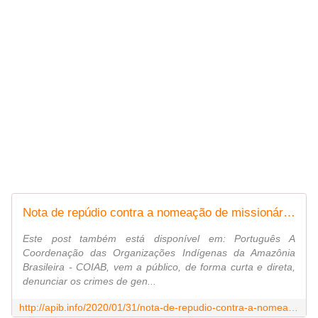
Nota de repúdio contra a nomeação de missionário da MNTB para o setor de isolados na Funai
Este post também está disponível em: Português A
Coordenação das Organizações Indígenas da Amazônia
Brasileira - COIAB, vem a público, de forma curta e direta,
denunciar os crimes de gen...
http://apib.info/2020/01/31/nota-de-repudio-contra-a-nomeacao-de-missionario-da-mntb-para-o-setor-de-isolados-na-funai/