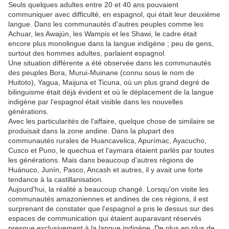
Seuls quelques adultes entre 20 et 40 ans pouvaient
communiquer avec difficulté, en espagnol, qui était leur deuxième
langue. Dans les communautés d'autres peuples comme les
Achuar, les Awajún, les Wampis et les Shawi, le cadre était
encore plus monolingue dans la langue indigène ; peu de gens,
surtout des hommes adultes, parlaient espagnol.
Une situation différente a été observée dans les communautés
des peuples Bora, Murui-Muinane (connu sous le nom de
Huitoto), Yagua, Maijuna et Ticuna, où un plus grand degré de
bilinguisme était déjà évident et où le déplacement de la langue
indigène par l'espagnol était visible dans les nouvelles
générations.
Avec les particularités de l'affaire, quelque chose de similaire se
produisait dans la zone andine. Dans la plupart des
communautés rurales de Huancavelica, Apurímac, Ayacucho,
Cusco et Puno, le quechua et l'aymara étaient parlés par toutes
les générations. Mais dans beaucoup d'autres régions de
Huánuco, Junín, Pasco, Ancash et autres, il y avait une forte
tendance à la castillanisation.
Aujourd'hui, la réalité a beaucoup changé. Lorsqu'on visite les
communautés amazoniennes et andines de ces régions, il est
surprenant de constater que l'espagnol a pris le dessus sur des
espaces de communication qui étaient auparavant réservés
presque exclusivement à la langue indigène. De plus en plus de