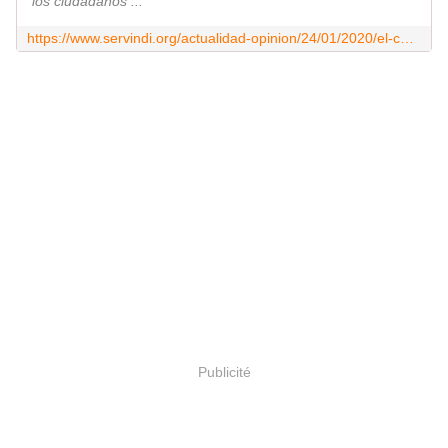
los ciudadanos ...
https://www.servindi.org/actualidad-opinion/24/01/2020/el-castellano-destruye-las-lenguas-indigenas
Publicité