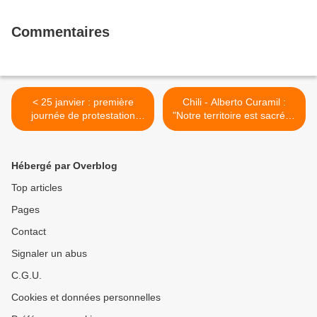
Commentaires
< 25 janvier : première
Chili - Alberto Curamil :
journée de protestation
"Notre territoire est sacré et
mondiale contre la 5G
il est très probable que je
retourne en prison". >
Hébergé par Overblog
Top articles
Pages
Contact
Signaler un abus
C.G.U.
Cookies et données personnelles