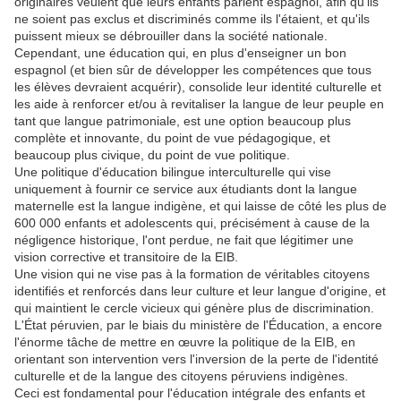
originaires veulent que leurs enfants parlent espagnol, afin qu'ils
ne soient pas exclus et discriminés comme ils l'étaient, et qu'ils
puissent mieux se débrouiller dans la société nationale.
Cependant, une éducation qui, en plus d'enseigner un bon
espagnol (et bien sûr de développer les compétences que tous
les élèves devraient acquérir), consolide leur identité culturelle et
les aide à renforcer et/ou à revitaliser la langue de leur peuple en
tant que langue patrimoniale, est une option beaucoup plus
complète et innovante, du point de vue pédagogique, et
beaucoup plus civique, du point de vue politique.
Une politique d'éducation bilingue interculturelle qui vise
uniquement à fournir ce service aux étudiants dont la langue
maternelle est la langue indigène, et qui laisse de côté les plus de
600 000 enfants et adolescents qui, précisément à cause de la
négligence historique, l'ont perdue, ne fait que légitimer une
vision corrective et transitoire de la EIB.
Une vision qui ne vise pas à la formation de véritables citoyens
identifiés et renforcés dans leur culture et leur langue d'origine, et
qui maintient le cercle vicieux qui génère plus de discrimination.
L'État péruvien, par le biais du ministère de l'Éducation, a encore
l'énorme tâche de mettre en œuvre la politique de la EIB, en
orientant son intervention vers l'inversion de la perte de l'identité
culturelle et de la langue des citoyens péruviens indigènes.
Ceci est fondamental pour l'éducation intégrale des enfants et