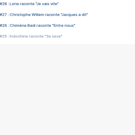
28 : Lorie raconte "Je vais vite"
#27 : Christophe Willem raconte "Jacques a dit"
#26 : Chimène Badi raconte "Entre nous"
#25 : Indochine raconte "3e sexe"
#24 : Zaho raconte "C'est chelou"
#23 : Patrick Bruel raconte "Au café des délices"
#22 : Kyo raconte "Le chemin"
#21 : Nolwenn Leroy raconte "Cassé"
#20 : Patrick Hernandez raconte "Born to be alive"
#19 : Lorie raconte "Près de moi"
#18 : Michael Jones raconte "A nos actes manqués" (avec Jean-Jacque
#17 : Khaled raconte "Aïcha"
#16 : Corneille raconte "Parce qu'on vient de loin"