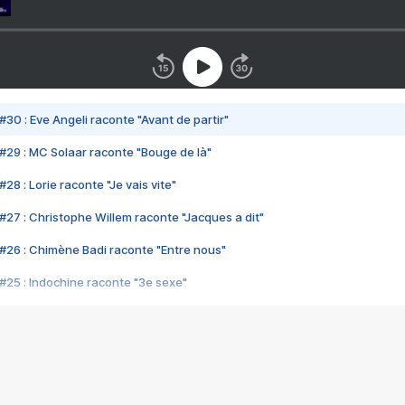
#30 : Eve Angeli raconte "Avant de partir"
#29 : MC Solaar raconte "Bouge de là"
28 : Lorie raconte "Je vais vite"
#27 : Christophe Willem raconte "Jacques a dit"
#26 : Chimène Badi raconte "Entre nous"
#25 : Indochine raconte "3e sexe"
#24 : Zaho raconte "C'est chelou"
#23 : Patrick Bruel raconte "Au café des délices"
#22 : Kyo raconte "Le chemin"