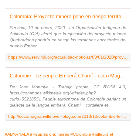
Colombia: Proyecto minero pone en riesgo territorio de pueblo Embera Chamí
Servindi, 10 de enero, 2020.- La Organización Indígena de
Antioquía (OIA) alertó que la ejecución del proyecto minero
Quebradona pondría en riesgo los territorios ancestrales del
pueblo Ember...
https://www.servindi.org/actualidad-noticias/09/01/2020/proyecto-minero-pone-en-riesgo-territorio-de-pueblo-embera
Colombie : Le peuple Emberá Chamí - coco Magnanville
De Jose Montoya - Trabajo propio, CC BY-SA 4.0,
https://commons.wikimedia.org/w/index.php?
curid=55218551 Peuple autochtone de Colombie parlant un
dialecte de la langue emberá. Chamí = cordillère et
http://cocomagnanville.over-blog.com/2018/12/colombie-le-peuple-embera-chami.html
#ABYA YALA
#Peuples originaires
#Colombie
#pilleurs et