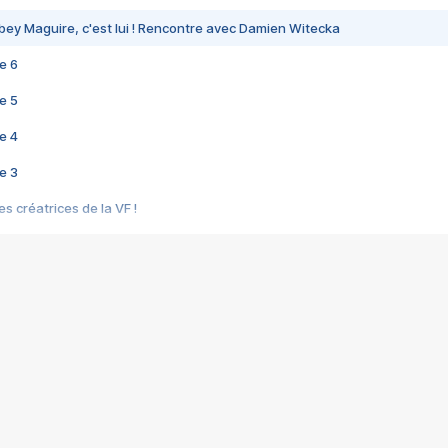
bey Maguire, c'est lui ! Rencontre avec Damien Witecka
e 6
e 5
e 4
e 3
s créatrices de la VF !
e 2
e 1
e Mektoub My Love arrive enfin ! Rencontre avec Shaïn Boumedine et Sal
i : après Toni en famille
elle réalise le bouleversant Dites lui que je l'aime
ais ! Rencontre autour de Vie privée de Rebecca Zlotowski