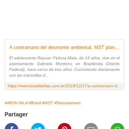
A contramano del desmonte ambiental, MST plantará 100 millones de árboles en Brasil | Brasil de Fato
El adolescente Rayuan Feitosa Maia, de 14 años, vive en el
asentamiento Gabriela Monteiro, en Brazlândia (Distrito
Federal), hace cerca de tres años. Conviviendo diariamente
con las maravillas d...
https://www.brasildefato.com.br/2019/12/17/a-contramano-del-desmonte-ambiental-mst-plantara-100-millones-de-arboles-en-brasil/
#ABYA YALA
#Brésil
#MST
#Reboisement
Partager