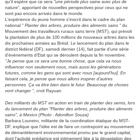
qu'il espère que ce sera
"une période plus saine avec plus de
nature
", apportant de nouvelles perspectives pour ceux qui ne
sont pas encore arrivés dans le monde.
L'expérience du jeune homme s'inscrit dans le cadre du plan
national "
Planter des arbres, produire des aliments sains "
du
Mouvement des travailleurs ruraux sans terre (MST), qui prévoit
la plantation de plus de 100 millions de nouveaux arbres dans les
dix prochaines années au Brésil. Le lancement du plan dans le
district fédéral (DF), samedi dernier (14), fait partie d'une série
d'événements d'Etat qui se déroulent depuis la fin novembre.
"Je pense que ce sera une bonne chose, que cela va nous
influencer non seulement nous, mais aussi les générations
futures, comme les gens qui sont avec nous [aujourd'hui]. En
faisant cela, je pense que nous allons inspirer d'autres
personnes. Ça va être bien dans le futur. Beaucoup de choses
vont changer "
, croit Rayuan.
Des militants du MST en action en train de planter des semis, lors
du lancement du plan "Planter des arbres, produire des aliments
sains", à Mexico (Photo : Adonilton Souza)
Barbara Loureiro, militante de la coordination étatique du MST-
DF, explique que l'idée est de faire un contrepoint au mouvement
de démantèlement environnemental promu par le grand capital,
dont l'activité prédatrice est intimement liée à la dévastation des