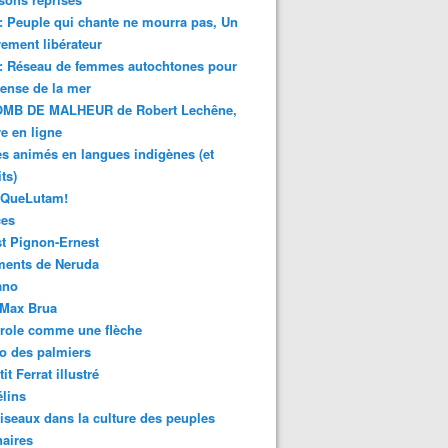
 : Peuple qui chante ne mourra pas, Un
ment libérateur
 : Réseau de femmes autochtones pour
fense de la mer
MB DE MALHEUR de Robert Lechêne,
re en ligne
s animés en langues indigènes (et
ts)
sQueLutam!
ces
t Pignon-Ernest
ments de Neruda
ano
-Max Brua
role comme une flèche
o des palmiers
 enérgicamente los ataques y asesinatos contra personas, 
it Ferrat illustré
élins
iseaux dans la culture des peuples
naires