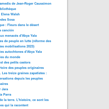
samedis de Jean-Roger Caussimon
bliothèque
 Elena Walsh
edes Sosa
ue : Fleurs dans le désert
a canción
aux menacés d'Abya Yala
es de peuple en lutte (réforme des
ites mobilisations 2023)
es autochtones d'Abya Yala
les du monde
ist des petits castors
toire des peuples originaires
 Les treize graines zapatistes :
rsations depuis les peuples
naires
r Jara
ta Parra
de la terre. L'histoire, ce sont les
es qui la racontent