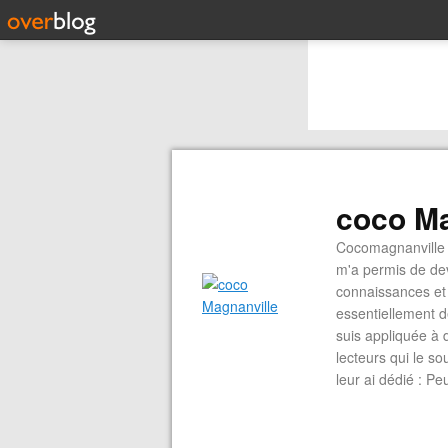
coco Ma
Cocomagnanville 
m'a permis de dev
connaissances et 
essentiellement d
suis appliquée à 
lecteurs qui le s
leur ai dédié : P