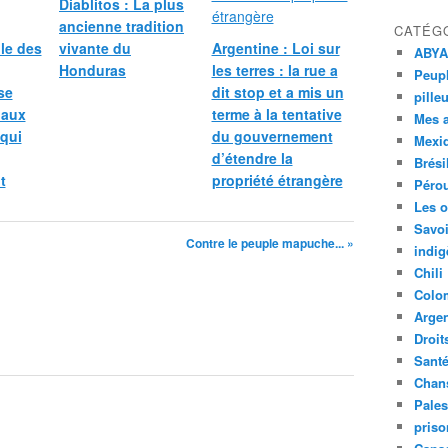
Diablitos : La plus
n
ancienne tradition
CATÉG
I
le des
vivante du
Argentine : Loi sur
n
ABYA
Honduras
les terres : la rue a
t
Peupl
se
dit stop et a mis un
e
pille
r
 aux
terme à la tentative
Mes 
a
 qui
du gouvernement
Mexi
m
d’étendre la
Brési
e
t
propriété étrangère
Péro
r
Les o
i
Savoi
c
Contre le peuple mapuche... »
indig
a
n
Chili
a
Colo
d
Argen
e
Droit
D
Sant
e
Chan
r
Pales
e
priso
c