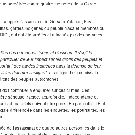
aque perpétrée contre quatre membres de la Garde
 a appris l'assassinat de Gersaín Yatacué, Kevin
quinás, gardes indigènes du peuple Nasa et membres du
IC), qui ont été arrêtés et attaqués par des hommes
illes des personnes tuées et blessées. Il s'agit là
rticulier de leur impact sur les droits des peuples et
ortant des gardes indigènes dans la défense de leur
ovision doit être souligné",
a souligné la Commissaire
droits des peuples autochtones.
t doit continuer à enquêter sur ces crimes. Ces
re sérieuse, rapide, approfondie, indépendante et
uels et matériels doivent être punis. En particulier, l'État
iale différenciée dans les enquêtes, les poursuites, les
s.
ée de l'assassinat de quatre autres personnes dans le
de Corinto, département du Cauca. Les assassinats