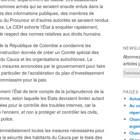
ommes armés qui se seraient ensuite enfuis dans la
ès des informations publiques, des membres de
 du Procureur et d'autres autorités se seraient rendus
imes. La CIDH exhorte l'État à enquêter rapidement,
le respect des normes relatives aux droits humains.
de la République de Colombie a condamné les
NEWSL
'instruction donnée de créer un Comité spécial des
Abonnez
 du Cauca et les organisations autochtones. La
articles 
 mesures annoncées par le gouvernement pour faire
Email
 particulier de l'accélération du plan d'investissement
ommissaire pour la paix.
ment l'État de tenir compte de la jurisprudence de la
PAGES
mme, selon laquelle les États devraient limiter autant
Actua
es pour le contrôle des troubles internes, car la
Au co
 l'ennemi, et non à protéger et contrôler les civils,
réper
 police.
Chans
argen
er immédiatement toutes les mesures nécessaires pour
Chans
et à la sécurité des habitants du Cauca par le biais des
Chan