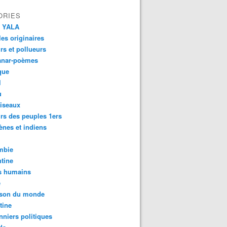
ORIES
 YALA
es originaires
urs et pollueurs
anar-poèmes
que
l
u
iseaux
rs des peuples 1ers
ènes et indiens
mbie
tine
s humains
é
son du monde
tine
nniers politiques