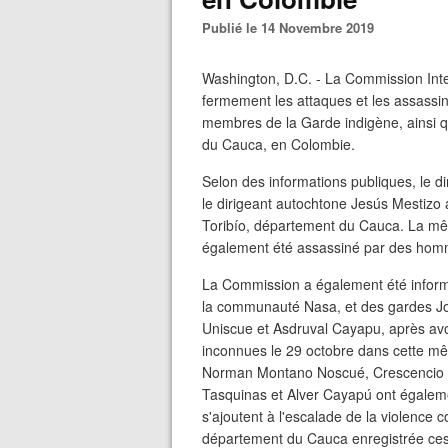
Publié le 14 Novembre 2019
Washington, D.C. - La Commission In
fermement les attaques et les assassi
membres de la Garde indigène, ainsi q
du Cauca, en Colombie.
Selon des informations publiques, le
le dirigeant autochtone Jesús Mestizo al
Toribío, département du Cauca. La mê
également été assassiné par des ho
La Commission a également été informée
la communauté Nasa, et des gardes Jo
Uniscue et Asdruval Cayapu, après av
inconnues le 29 octobre dans cette m
Norman Montano Noscué, Crescencio 
Tasquinas et Alver Cayapú ont égaleme
s'ajoutent à l'escalade de la violence
département du Cauca enregistrée ces d