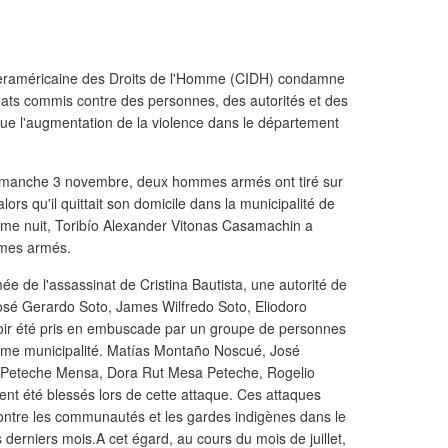
teraméricaine des Droits de l'Homme (CIDH) condamne
nats commis contre des personnes, des autorités et des
ue l'augmentation de la violence dans le département
 dimanche 3 novembre, deux hommes armés ont tiré sur
ors qu'il quittait son domicile dans la municipalité de
me nuit, Toribío Alexander Vitonas Casamachin a
mmes armés.
 de l'assassinat de Cristina Bautista, une autorité de
sé Gerardo Soto, James Wilfredo Soto, Eliodoro
oir été pris en embuscade par un groupe de personnes
ême municipalité. Matías Montaño Noscué, José
Peteche Mensa, Dora Rut Mesa Peteche, Rogelio
nt été blessés lors de cette attaque. Ces attaques
 contre les communautés et les gardes indigènes dans le
erniers mois.A cet égard, au cours du mois de juillet,