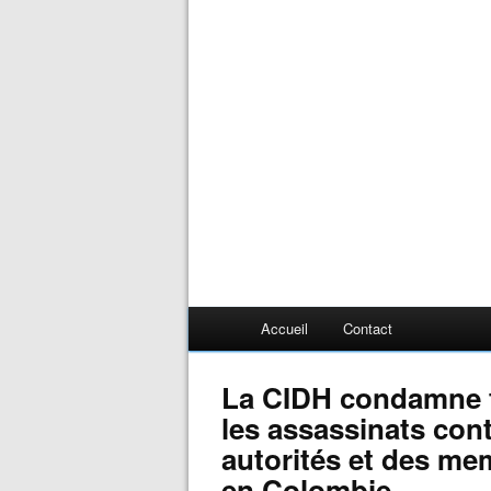
Accueil
Contact
La CIDH condamne f
les assassinats con
autorités et des me
en Colombie