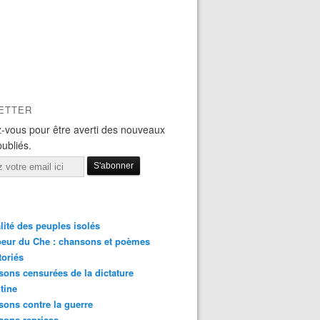
ETTER
-vous pour être averti des nouveaux
publiés.
lité des peuples isolés
eur du Che : chansons et poèmes
toriés
ons censurées de la dictature
tine
ons contre la guerre
sons reprises