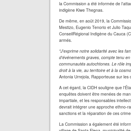
la Commission a été informée de l'att
indigène Kiwe Thegnas.
De même, en août 2019, la Commission
Mestizo, Eugenio Tenorio et Julio Ta
ConseilRégional Indigène du Cauca (CR
armés.
"J'exprime notre solidarité avec les fam
d'événements graves, compte tenu en pa
communautés autochtones. Le rôle imp
droit à la vie, au territoire et à la cosm
Antonia Urrejola, Rapporteuse sur les 
A cet égard, la CIDH souligne que l'Éta
enquêtes doivent être menées de maniè
impartiale, et les responsables intellect
devrait intégrer une approche ethno-rac
sanctions et la réparation de ces crime
La Commission a également été inform
village de Santa Elena, municipalité 