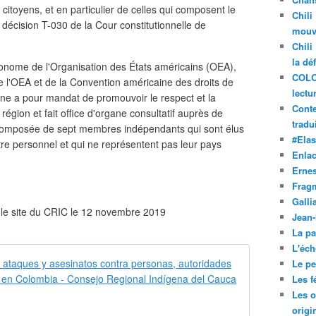
 citoyens, et en particulier de celles qui composent le
Chili
décision T-030 de la Cour constitutionnelle de
mouve
Chili
la dé
tonome de l'Organisation des États américains (OEA),
COLO
e l'OEA et de la Convention américaine des droits de
lectu
ne a pour mandat de promouvoir le respect et la
Conte
égion et fait office d'organe consultatif auprès de
tradui
composée de sept membres indépendants qui sont élus
#Ela
tre personnel et qui ne représentent pas leur pays
Enla
Ernes
Frag
Galli
ur le site du CRIC le 12 novembre 2019
Jean
La pa
L'éch
CIDH condena
Le pet
Les f
W
Les o
a
origi