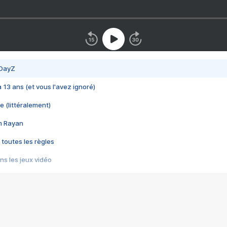
 DayZ
 a 13 ans (et vous l'avez ignoré)
e (littéralement)
im Rayan
 toutes les règles
s les jeux vidéo
us choquant de Rockstar ? - Le scandale BULLY
e plus moche de Steam
du RÊVE tourne au CAUCHEMAR