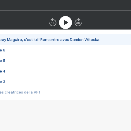
bey Maguire, c'est lui ! Rencontre avec Damien Witecka
e 6
e 5
e 4
e 3
s créatrices de la VF !
e 2
e 1
e Mektoub My Love arrive enfin ! Rencontre avec Shaïn Boumedine et Sal