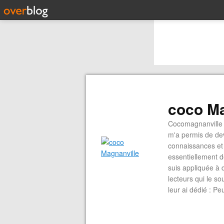
coco Ma
Cocomagnanville 
m'a permis de dev
connaissances et 
essentiellement d
suis appliquée à 
lecteurs qui le s
leur ai dédié : P