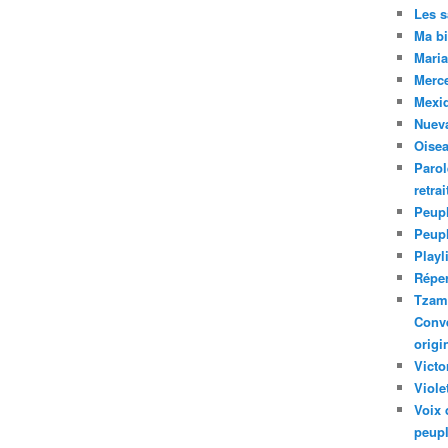
Les 
Ma bi
Maria
Merc
Mexiq
Nuev
Oise
Parol
retra
Peupl
Peup
Playl
Réper
Tzam.
Conve
origi
Victo
Viole
Voix 
peupl