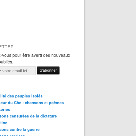
ETTER
-vous pour être averti des nouveaux
publiés.
lité des peuples isolés
eur du Che : chansons et poèmes
toriés
ons censurées de la dictature
tine
ons contre la guerre
sons reprises