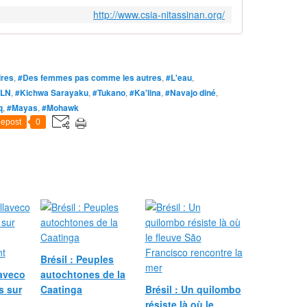
http://www.csia-nitassinan.org/
ires
,
#Des femmes pas comme les autres
,
#L'eau
,
ZLN
,
#Kichwa Sarayaku
,
#Tukano
,
#Ka'lina
,
#Navajo diné
,
q
,
#Mayas
,
#Mohawk
epost
0
Brésil : Peuples
laveco
autochtones de la
s sur
Caatinga
Brésil : Un quilombo
résiste là où le