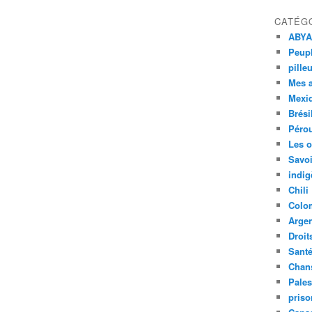
CATÉG
ABYA
Peupl
pille
Mes 
Mexi
Brési
Péro
Les o
Savoi
indig
Chili
Colo
Argen
Droit
Sant
Chan
Pales
priso