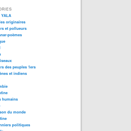
ORIES
 YALA
es originaires
urs et pollueurs
anar-poèmes
que
l
u
iseaux
rs des peuples 1ers
ènes et indiens
mbie
tine
s humains
é
son du monde
tine
nniers politiques