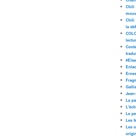
Chili
mouve
Chili
la dé
COLO
lectu
Conte
tradui
#Ela
Enla
Ernes
Frag
Galli
Jean
La pa
L'éch
Le pet
Les f
Les o
origi