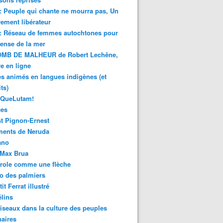
 : Peuple qui chante ne mourra pas, Un
ment libérateur
 : Réseau de femmes autochtones pour
fense de la mer
MB DE MALHEUR de Robert Lechêne,
re en ligne
s animés en langues indigènes (et
ts)
sQueLutam!
ces
t Pignon-Ernest
ments de Neruda
ano
-Max Brua
role comme une flèche
o des palmiers
it Ferrat illustré
élins
iseaux dans la culture des peuples
naires