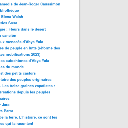
samedis de Jean-Roger Caussimon
bliothèque
 Elena Walsh
edes Sosa
ue : Fleurs dans le désert
a canción
aux menacés d'Abya Yala
es de peuple en lutte (réforme des
ites mobilisations 2023)
es autochtones d'Abya Yala
les du monde
ist des petits castors
toire des peuples originaires
 Les treize graines zapatistes :
rsations depuis les peuples
naires
r Jara
ta Parra
de la terre. L'histoire, ce sont les
es qui la racontent