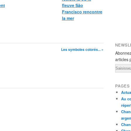
ent
fleuve São
Francisco rencontre
la mer
NEWSL
Les symboles colorés... »
Abonnez
articles 
Email
PAGES
Actua
Au co
réper
Chans
argen
Chans
Chan