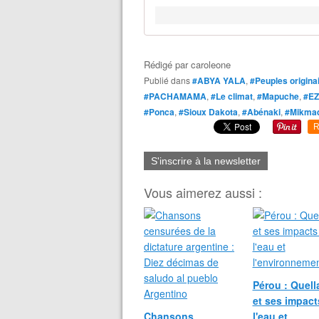
Rédigé par
caroleone
Publié dans
#ABYA YALA
,
#Peuples origina
#PACHAMAMA
,
#Le climat
,
#Mapuche
,
#E
#Ponca
,
#Sioux Dakota
,
#Abénaki
,
#Mikma
R
S'inscrire à la newsletter
Vous aimerez aussi :
Pérou : Quel
et ses impact
Chansons
l'eau et