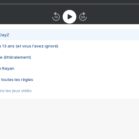
 DayZ
 a 13 ans (et vous l'avez ignoré)
e (littéralement)
im Rayan
 toutes les règles
s les jeux vidéo
us choquant de Rockstar ? - Le scandale BULLY
e plus moche de Steam
du RÊVE tourne au CAUCHEMAR
pendant 8 heures