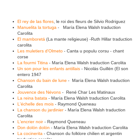
El rey de las flores
, le roi des fleurs de Silvio Rodriguez
Manuelita la tortuga
- María Elena Walsh traduction
Carolita
El mamboretá
(La mante religieuse) -Ruth Hillar traduction
carolita
Les muletiers d'Olmeto
- Canta u populu corsu - chant
corse
La fourmi Titina
- María Elena Walsh traduction Carolita
Un son pour les enfants antillais
- Nicolás Guillén (El son
entero 1947
Chanson du bain de lune
- María Elena Walsh traduction
Carolita
Jouvence des Névons
- René Char Les Matinaux
La reina batata
- María Elena Walsh traduction Carolita
L'échelle des mois
- Raymond Queneau
La chanson du jardinier
- María Elena Walsh traduction
Carolita
L'encrier noir
- Raymond Queneau
Don dolón dolón
- María Elena Walsh traduction Carolita
La cocinerita
- Chanson du folklore chilien et argentin