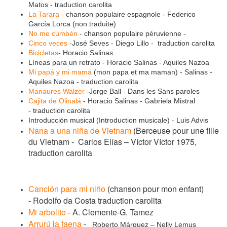
Matos - traduction carolita
La Tarara
- chanson populaire espagnole - Federico
García Lorca (non traduite)
No me cumbén
- chanson populaire péruvienne -
Cinco veces
-José Seves - Diego Lillo - traduction carolita
Bicicletas
- Horacio Salinas
Líneas para un retrato - Horacio Salinas - Aquiles Nazoa
Mi papá y mi mamá
(mon papa et ma maman) - Salinas -
Aquiles Nazoa - traduction carolita
Manaures Walzer
-Jorge Ball - Dans les Sans paroles
Cajita de Olinalá
- Horacio Salinas - Gabriela Mistral
- traduction carolita
Introducción musical (Introduction musicale) - Luis Advis
Nana a una niña de Vietnam
(Berceuse pour une fille
du Vietnam -
Carlos Elías – Víctor Víctor 1975,
traduction carolita
Canción para mi niño
(chanson pour mon enfant)
- Rodolfo da Costa traduction carolita
Mi arbolito
- A. Clemente-G. Tamez
Arrurú la faena
-
Roberto Márquez – Nelly Lemus