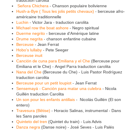
traduction carolita
Señora Chichera
- Chanson populaire bolivienne
Hush-a-Bye ( Tous les jolis petits chevaux)
- berceuse afro-
américaine traditionnelle
Luchin
- Victor Jara - traduction carolita
Michael row the boat ashore
- Negro spiritual
Duerme negrito
- berceuse d'Amérique latine
Drume negrita
- chanson enfantine cubaine
Berceuse
- Jean Ferrat
Hobo's lullaby
- Pete Seeger
Berceuse inuit
Canción de cuna para Emiliana y el Che
(Berceuse pour
Emiliana et le Che) - Angel Parra traduction carolita
Nana del Che
(Berceuse du Che) - Luis Pastor Rodríguez
traduction carolita
Berceuse pour un petit loupiot
- Jean Ferrat
Sensemayá - Canción para matar una culebra
- Nicola
Guillén traduction Carolita
Un son pour les enfants antillais
- Nicolás Guillén (El son
entero)
Travesura (Bêtise)
- Horacio Salinas, instrumental - Dans
les Sans paroles
Quinteto del tren
(Quintet du train) - Luis Advis
Danza negra
(Danse noire) - José Seves - Luis Palés