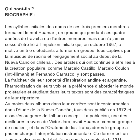
Qui sont-ils ?
BIOGRAPHIE :
Les syllabes initiales des noms de ses trois premiers membres
formaient le mot Huamarí, un groupe qui pendant ses quatre
années de travail a eu d'autres membres mais qui n'a jamais
cessé d'être lié à l'impulsion initiale qui, en octobre 1967, a
motivé un trio d'étudiants à former un groupe, tous captivés par
la musique de racine et l'engagement social au début de la
Nueva Canción chilena . Des artistes qui ont continué à être liés à
la création populaire, comme Marcelo Castillo, Marcelo Coulon
(Inti-Illimani) et Fernando Carrasco, y sont passés.
La fraîcheur de leur sonorité d'inspiration andine et argentine,
l'harmonisation de leurs voix et la préférence d'aborder le monde
prolétarien et étudiant dans leurs textes sont des caractéristiques
de leur répertoire.
Au moins deux albums dans leur carrière sont incontournables
dans l'étude de la Nueva Canción, tous deux publiés en 1972 et
associés au genre de l'album concept : La población, une des
meilleures œuvres de Victor Jara, avait Huamarí comme groupe
de soutien ; et dans l'Oratorio de los Trabajadores le groupe a
pris en charge l'interprétation instrumentale. Ce dernier est un
album réalisé pour le label Dicap pour le compte de la CUT