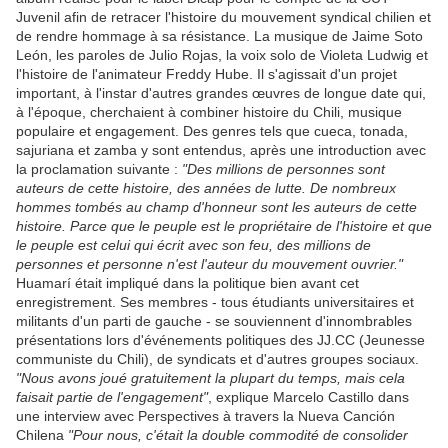
Juvenil afin de retracer l'histoire du mouvement syndical chilien et
de rendre hommage à sa résistance. La musique de Jaime Soto
León, les paroles de Julio Rojas, la voix solo de Violeta Ludwig et
l'histoire de l'animateur Freddy Hube. Il s'agissait d'un projet
important, à l'instar d'autres grandes œuvres de longue date qui,
à l'époque, cherchaient à combiner histoire du Chili, musique
populaire et engagement. Des genres tels que cueca, tonada,
sajuriana et zamba y sont entendus, après une introduction avec
la proclamation suivante :
"Des millions de personnes sont
auteurs de cette histoire, des années de lutte. De nombreux
hommes tombés au champ d'honneur sont les auteurs de cette
histoire. Parce que le peuple est le propriétaire de l'histoire et que
le peuple est celui qui écrit avec son feu, des millions de
personnes et personne n'est l'auteur du mouvement ouvrier."
Huamarí était impliqué dans la politique bien avant cet
enregistrement. Ses membres - tous étudiants universitaires et
militants d'un parti de gauche - se souviennent d'innombrables
présentations lors d'événements politiques des JJ.CC (Jeunesse
communiste du Chili), de syndicats et d'autres groupes sociaux.
"Nous avons joué gratuitement la plupart du temps, mais cela
faisait partie de l'engagement"
, explique Marcelo Castillo dans
une interview avec Perspectives à travers la Nueva Canción
Chilena
"Pour nous, c'était la double commodité de consolider