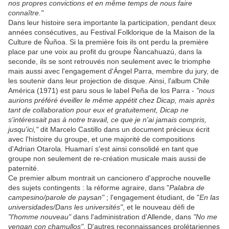
nos propres convictions et en même temps de nous faire
connaître."
Dans leur histoire sera importante la participation, pendant deux
années consécutives, au Festival Folklorique de la Maison de la
Culture de Ñuñoa. Si la première fois ils ont perdu la première
place par une voix au profit du groupe Ñancahuazú, dans la
seconde, ils se sont retrouvés non seulement avec le triomphe
mais aussi avec l'engagement d'Ángel Parra, membre du jury, de
les soutenir dans leur projection de disque. Ainsi, l'album Chile
América (1971) est paru sous le label Peña de los Parra -
"nous
aurions préféré éveiller le même appétit chez Dicap, mais après
tant de collaboration pour eux et gratuitement, Dicap ne
s'intéressait pas à notre travail, ce que je n'ai jamais compris,
jusqu'ici,"
dit Marcelo Castillo dans un document précieux écrit
avec l'histoire du groupe, et une majorité de compositions
d'Adrian Otarola. Huamarí s'est ainsi consolidé en tant que
groupe non seulement de re-création musicale mais aussi de
paternité.
Ce premier album montrait un cancionero d'approche nouvelle
des sujets contingents : la réforme agraire, dans "
Palabra de
campesino/parole de paysan"
; l'engagement étudiant, de "
En las
universidades/Dans les universités"
, et le nouveau défi de
"l'homme nouveau"
dans l'administration d'Allende, dans
"No me
vengan con chamullos"
. D'autres reconnaissances prolétariennes