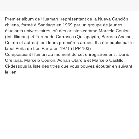
Premier album de Huamarí, représentant de la Nueva Canción
chilena, formé à Santiago en 1969 par un groupe de jeunes
étudiants universitaires, où des artistes comme Marcelo Coulon
(Inti-Illimani) et Fernando Carrasco (Quilapayún, Barroco Andino,
Coirón et autres) font leurs premières armes. Il a été publié par le
label Peña de Los Parra en 1971 (LPP 103).
Composaient Humarí au moment de cet enregistrement : Darío
Orellana, Marcelo Coulón, Adrián Otárola et Marcelo Castillo.
Ci-dessous la liste des titres que vous pouvez écouter en suivant
le lien.