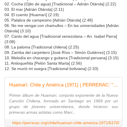
02. Cocha (Ojito de agua) [Tradicional – Adrián Otárola] (2:22)
03. El mar [Adrián Otárola] (2:11)
04. El cuento [Huamarí] (2:19)
05. Palabra de campesino [Adrián Otárola] (2:48)
06. No me vengai con chamullos – En las universidades [Adrián
Otárola] (3:10)
07. Canto del agua [Tradicional venezolana – Arr. Isabel Parra]
(3:08)
08. La paloma [Tradicional chilena] (2:25)
09. Zamba del carpintero [José Ríos – Simón Gutiérrez] (3:15)
10. Melodía en charango y guitarra [Tradicional peruana] (3:15)
11. Antioqueñita [Pelón Santa Marta] (2:56)
12. Se murió mi suegra [Tradicional boliviana] (2:33)
Huamarí: Chile y América (1971) | PERRERAC: "La canción, un arma de la revolución..."
Primer álbum de Huamarí, conjunto exponente de la Nueva
Canción Chilena, formado en Santiago en 1969 por un
grupo de jóvenes universitarios, donde hicieron sus
primeras armas artistas como Marc...
https://perrerac.org/chile/huamari-chile-america-1971/6170/