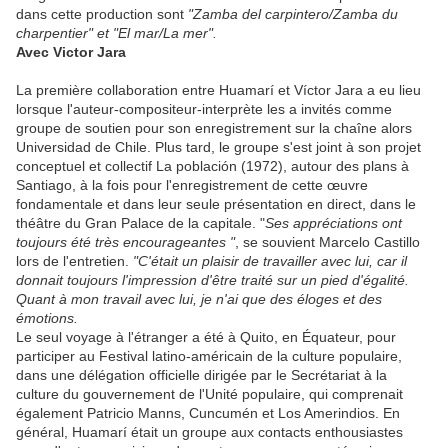
dans cette production sont
"Zamba del carpintero/Zamba du
charpentier" et "El mar/La mer".
Avec Victor Jara
La première collaboration entre Huamarí et Víctor Jara a eu lieu
lorsque l'auteur-compositeur-interprète les a invités comme
groupe de soutien pour son enregistrement sur la chaîne alors
Universidad de Chile. Plus tard, le groupe s'est joint à son projet
conceptuel et collectif La población (1972), autour des plans à
Santiago, à la fois pour l'enregistrement de cette œuvre
fondamentale et dans leur seule présentation en direct, dans le
théâtre du Gran Palace de la capitale. "
Ses appréciations ont
toujours été très encourageantes "
, se souvient Marcelo Castillo
lors de l'entretien.
"C'était un plaisir de travailler avec lui, car il
donnait toujours l'impression d'être traité sur un pied d'égalité.
Quant à mon travail avec lui, je n'ai que des éloges et des
émotions.
Le seul voyage à l'étranger a été à Quito, en Équateur, pour
participer au Festival latino-américain de la culture populaire,
dans une délégation officielle dirigée par le Secrétariat à la
culture du gouvernement de l'Unité populaire, qui comprenait
également Patricio Manns, Cuncumén et Los Amerindios. En
général, Huamarí était un groupe aux contacts enthousiastes