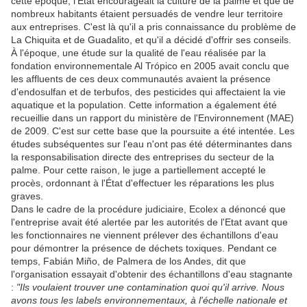
cette époque, l'État encourageait la culture de la palme et que de
nombreux habitants étaient persuadés de vendre leur territoire
aux entreprises. C'est là qu'il a pris connaissance du problème de
La Chiquita et de Guadalito, et qu'il a décidé d'offrir ses conseils.
À l'époque, une étude sur la qualité de l'eau réalisée par la
fondation environnementale Al Trópico en 2005 avait conclu que
les affluents de ces deux communautés avaient la présence
d'endosulfan et de terbufos, des pesticides qui affectaient la vie
aquatique et la population. Cette information a également été
recueillie dans un rapport du ministère de l'Environnement (MAE)
de 2009. C'est sur cette base que la poursuite a été intentée. Les
études subséquentes sur l'eau n'ont pas été déterminantes dans
la responsabilisation directe des entreprises du secteur de la
palme. Pour cette raison, le juge a partiellement accepté le
procès, ordonnant à l'État d'effectuer les réparations les plus
graves.
Dans le cadre de la procédure judiciaire, Ecolex a dénoncé que
l'entreprise avait été alertée par les autorités de l'Etat avant que
les fonctionnaires ne viennent prélever des échantillons d'eau
pour démontrer la présence de déchets toxiques. Pendant ce
temps, Fabián Miño, de Palmera de los Andes, dit que
l'organisation essayait d'obtenir des échantillons d'eau stagnante
:
"Ils voulaient trouver une contamination quoi qu'il arrive. Nous
avons tous les labels environnementaux, à l'échelle nationale et