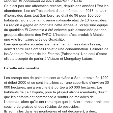
reboiser. Ils continuent de nous affecter "
, dit-elle.
Ce n'est pas une affectation récente, depuis des années l'Etat les
abandonne. Les chiffres parlent d'eux-mêmes : en 2018, le taux
d'homicides dans tout San Lorenzo était de 96 pour 100 000
habitants, alors que la moyenne nationale était de 10 homicides.
La région a gagné en notoriété cette année-là, lorsqu'une équipe
du quotidien El Comercio a été enlevée puis assassinée par des
groupes dissidents des FARC. L'incident s'est produit à Mataje,
une ville frontalière près de Guadalito.
Bien que quatre sociétés aient été mentionnées dans l'essai,
deux d'entre elles ont fait l'objet d'une condamnation. Palmera de
los Andes et Palmar de los Esteros (Palesema). Une seul d'entre
elles a accepté de parler à Vistazo et Mongabay Latam.
Bataille interminable
Les entreprises de palmiers sont arrivées à San Lorenzo fin 1990
et début 2000 et se sont installées sur une superficie d'environ 30
000 hectares, qui a ensuite été portée à 50 000 hectares. Les
habitants de La Chiquita, pour la plupart afrodescendants, disent
que les enfants ont commencé à souffrir de maladies de
l'estomac, alors qu'ils ont remarqué que la rivière transportait une
couche de graisse et des résidus de pesticides.
Ils sont allés dans les montagnes et ont découvert, à deux