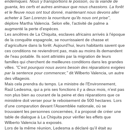
endémiques. Nous y transportions le poisson, ou la viande de
guanta, les cerfs et autres animaux que nous chassions. La forêt
et le fleuve nous ont tout donné, maintenant nous devons aller
acheter à San Lorenzo la nourriture qu'ils nous ont prise"
,
déplore Martha Valencia. Selon elle, l'activité de palme a
augmenté la perte d'espèces.
Les ancêtres de La Chiquita, esclaves africains arrivés à l'époque
de la conquête espagnole, se nourrissaient de chasse et
d'agriculture dans la forêt. Aujourd'hui, leurs habitants savent que
ces conditions ne reviendront pas, mais au moins ils demandent
de l'eau potable. Ils sont attristés par la migration de leurs
familles qui cherchent de meilleures conditions dans les grandes
villes.
"C'est pourquoi nous avons besoin des réparations exigées
par la sentence pour commencer,"
dit Wilberto Valencia, un autre
des villageois.
Mais cela prendra du temps. Le ministre de l'Environnement,
Raúl Ledesma, qui a pris ses fonctions il y a deux mois, n'est pas
non plus bien au courant de la peine et des réparations que ce
ministère doit verser pour le reboisement de 500 hectares. Lors
d'une comparution devant l'Assemblée nationale, où se
trouvaient les personnes concernées, il a proposé de créer une
table de dialogue à La Chiquita pour vérifier les effets que
Wilberto Valencia lui a exposés.
Lors de la même réunion, Ledesma a déclaré qu'il était au