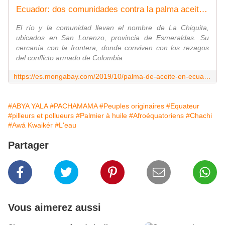
Ecuador: dos comunidades contra la palma aceitera en Esmeraldas
El río y la comunidad llevan el nombre de La Chiquita,
ubicados en San Lorenzo, provincia de Esmeraldas. Su
cercanía con la frontera, donde conviven con los rezagos
del conflicto armado de Colombia
https://es.mongabay.com/2019/10/palma-de-aceite-en-ecuador-afecta-a-dos-comunidades/
#ABYA YALA
#PACHAMAMA
#Peuples originaires
#Equateur
#pilleurs et pollueurs
#Palmier à huile
#Afroéquatoriens
#Chachi
#Awá Kwaikér
#L'eau
Partager
Vous aimerez aussi