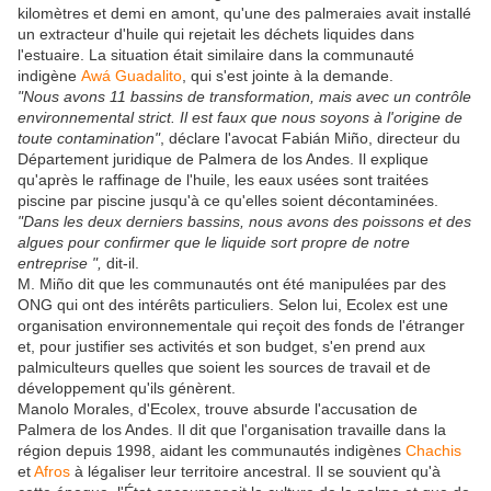
kilomètres et demi en amont, qu'une des palmeraies avait installé
un extracteur d'huile qui rejetait les déchets liquides dans
l'estuaire. La situation était similaire dans la communauté
indigène
Awá Guadalito
, qui s'est jointe à la demande.
"Nous avons 11 bassins de transformation, mais avec un contrôle
environnemental strict. Il est faux que nous soyons à l'origine de
toute contamination"
, déclare l'avocat Fabián Miño, directeur du
Département juridique de Palmera de los Andes. Il explique
qu'après le raffinage de l'huile, les eaux usées sont traitées
piscine par piscine jusqu'à ce qu'elles soient décontaminées.
"Dans les deux derniers bassins, nous avons des poissons et des
algues pour confirmer que le liquide sort propre de notre
entreprise ",
dit-il.
M. Miño dit que les communautés ont été manipulées par des
ONG qui ont des intérêts particuliers. Selon lui, Ecolex est une
organisation environnementale qui reçoit des fonds de l'étranger
et, pour justifier ses activités et son budget, s'en prend aux
palmiculteurs quelles que soient les sources de travail et de
développement qu'ils génèrent.
Manolo Morales, d'Ecolex, trouve absurde l'accusation de
Palmera de los Andes. Il dit que l'organisation travaille dans la
région depuis 1998, aidant les communautés indigènes
Chachis
et
Afros
à légaliser leur territoire ancestral. Il se souvient qu'à