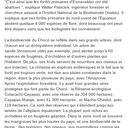
"C'est ainsi que les forêts primaires d'Esmeraldas ont été
abattues
", explique Walter Palacios, ingénieur forestier et
chercheur associé à l'Institut National de la Biodiversité (Inabio). Il
explique que ces forêts primaires du nord-ouest de l'Équateur
abritent quelque 4 000 espèces de flore, dont beaucoup ont peut-
être disparu sans que les biologistes les connaissent.
La biodiversité du Chocó se reflète dans ses grands arbres, dont
chacun est un écosystème individuel. Un arbre de
sande (
brosimum utile
) par exemple, peut abriter jusqu'à 60
espèces de fougères, d'orchidées et d'autres plantes qui
l'habitent. De plus, ses fruits servent de nourriture aux oiseaux et
aux insectes. La richesse en espèces endémiques et le fait que la
forêt est toujours verte, est due aux pluies constantes dans la
région, étant la plus pluvieuse du pays, avec l'Amazonie.
Après l'exploitation forestière, il y avait trois grandes aires
protégées qui font partie du Chocó : la Réserve écologique
Cotacachi-Cayapas, avec une réserve de 204 000 hectares ;
Cayapas-Mataje, avec 51 000 hectares ; et Mache-Chindul, avec
119 hectares. Ce sont des réserves qui s'étendent jusqu'aux
landes de l'altiplano équatorien. La plupart sont riches en
orchidées et en fougères géantes. Dans la zone nord se trouvent
les mangroves les plus hautes du pays, et une biodiversité de la
faune : des poissons, des oiseaux, aux mammifères comme les