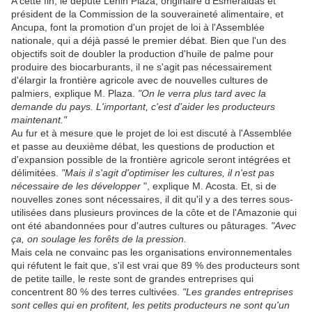
A cette fin, le député Lenin Plaza, originaire d'Esmeraldas et
président de la Commission de la souveraineté alimentaire, et
Ancupa, font la promotion d'un projet de loi à l'Assemblée
nationale, qui a déjà passé le premier débat. Bien que l'un des
objectifs soit de doubler la production d'huile de palme pour
produire des biocarburants, il ne s'agit pas nécessairement
d'élargir la frontière agricole avec de nouvelles cultures de
palmiers, explique M. Plaza.
"On le verra plus tard avec la
demande du pays. L'important, c'est d'aider les producteurs
maintenant."
Au fur et à mesure que le projet de loi est discuté à l'Assemblée
et passe au deuxième débat, les questions de production et
d'expansion possible de la frontière agricole seront intégrées et
délimitées.
"Mais il s'agit d'optimiser les cultures, il n'est pas
nécessaire de les développer
", explique M. Acosta. Et, si de
nouvelles zones sont nécessaires, il dit qu'il y a des terres sous-
utilisées dans plusieurs provinces de la côte et de l'Amazonie qui
ont été abandonnées pour d'autres cultures ou pâturages.
"Avec
ça, on soulage les forêts de la pression.
Mais cela ne convainc pas les organisations environnementales
qui réfutent le fait que, s'il est vrai que 89 % des producteurs sont
de petite taille, le reste sont de grandes entreprises qui
concentrent 80 % des terres cultivées.
"Les grandes entreprises
sont celles qui en profitent, les petits producteurs ne sont qu'un