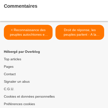
Commentaires
< Reconnaissance des
Droit de réponse, les
peuples autochtones en
peuples parlent - A la
tant qu'acteurs clés de la
ceinture du Mexique - La
conservation
résistance, L'isthme est à
nous >
Hébergé par Overblog
Top articles
Pages
Contact
Signaler un abus
C.G.U.
Cookies et données personnelles
Préférences cookies