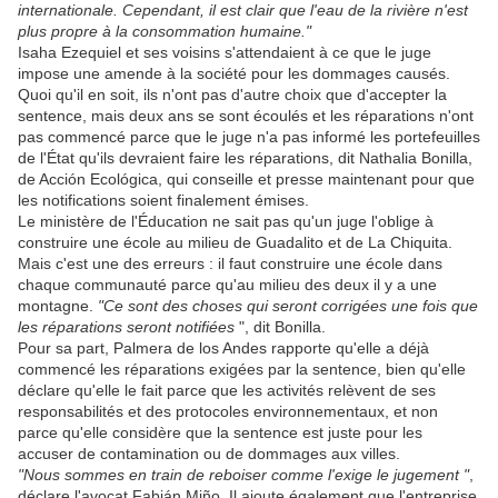
internationale. Cependant, il est clair que l'eau de la rivière n'est
plus propre à la consommation humaine."
Isaha Ezequiel et ses voisins s'attendaient à ce que le juge
impose une amende à la société pour les dommages causés.
Quoi qu'il en soit, ils n'ont pas d'autre choix que d'accepter la
sentence, mais deux ans se sont écoulés et les réparations n'ont
pas commencé parce que le juge n'a pas informé les portefeuilles
de l'État qu'ils devraient faire les réparations, dit Nathalia Bonilla,
de Acción Ecológica, qui conseille et presse maintenant pour que
les notifications soient finalement émises.
Le ministère de l'Éducation ne sait pas qu'un juge l'oblige à
construire une école au milieu de Guadalito et de La Chiquita.
Mais c'est une des erreurs : il faut construire une école dans
chaque communauté parce qu'au milieu des deux il y a une
montagne.
"Ce sont des choses qui seront corrigées une fois que
les réparations seront notifiées
", dit Bonilla.
Pour sa part, Palmera de los Andes rapporte qu'elle a déjà
commencé les réparations exigées par la sentence, bien qu'elle
déclare qu'elle le fait parce que les activités relèvent de ses
responsabilités et des protocoles environnementaux, et non
parce qu'elle considère que la sentence est juste pour les
accuser de contamination ou de dommages aux villes.
"Nous sommes en train de reboiser comme l'exige le jugement "
,
déclare l'avocat Fabián Miño. Il ajoute également que l'entreprise