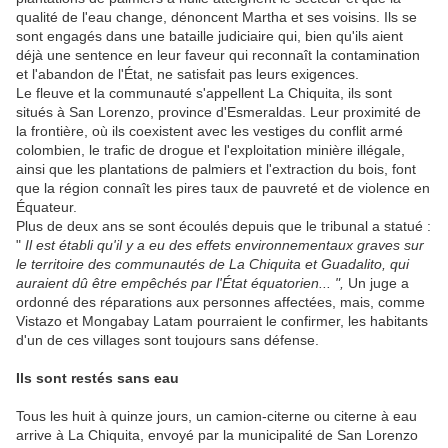
qualité de l'eau change, dénoncent Martha et ses voisins. Ils se
sont engagés dans une bataille judiciaire qui, bien qu'ils aient
déjà une sentence en leur faveur qui reconnaît la contamination
et l'abandon de l'État, ne satisfait pas leurs exigences.
Le fleuve et la communauté s'appellent La Chiquita, ils sont
situés à San Lorenzo, province d'Esmeraldas. Leur proximité de
la frontière, où ils coexistent avec les vestiges du conflit armé
colombien, le trafic de drogue et l'exploitation minière illégale,
ainsi que les plantations de palmiers et l'extraction du bois, font
que la région connaît les pires taux de pauvreté et de violence en
Équateur.
Plus de deux ans se sont écoulés depuis que le tribunal a statué :
"
Il est établi qu'il y a eu des effets environnementaux graves sur
le territoire des communautés de La Chiquita et Guadalito, qui
auraient dû être empêchés par l'État équatorien... ",
Un juge a
ordonné des réparations aux personnes affectées, mais, comme
Vistazo et Mongabay Latam pourraient le confirmer, les habitants
d'un de ces villages sont toujours sans défense.
Ils sont restés sans eau
Tous les huit à quinze jours, un camion-citerne ou citerne à eau
arrive à La Chiquita, envoyé par la municipalité de San Lorenzo