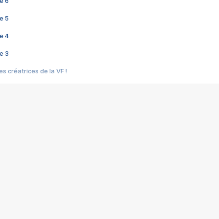
e 6
e 5
e 4
e 3
s créatrices de la VF !
e 2
e 1
e Mektoub My Love arrive enfin ! Rencontre avec Shaïn Boumedine et Sal
i : après Toni en famille
elle réalise le bouleversant Dites lui que je l'aime
ais ! Rencontre autour de Vie privée de Rebecca Zlotowski
 de Marguerite, Grave... Rencontre avec Ella Rumpf
 Les Rêveurs, un film intime sur la santé mentale