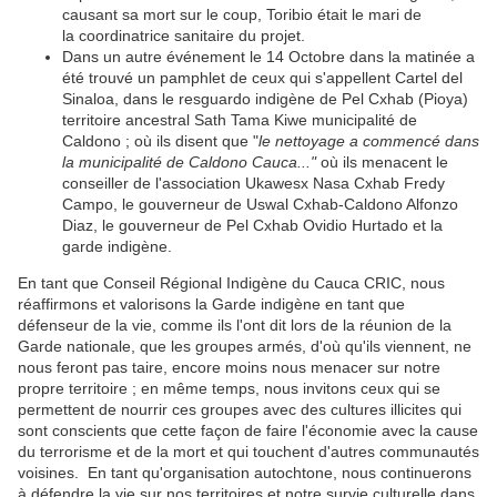
causant sa mort sur le coup, Toribio était le mari de
la coordinatrice sanitaire du projet.
Dans un autre événement le 14 Octobre dans la matinée a
été trouvé un pamphlet de ceux qui s'appellent Cartel del
Sinaloa, dans le resguardo indigène de Pel Cxhab (Pioya)
territoire ancestral Sath Tama Kiwe municipalité de
Caldono ; où ils disent que "
le nettoyage a commencé dans
la municipalité de Caldono Cauca..."
où ils menacent le
conseiller de l'association Ukawesx Nasa Cxhab Fredy
Campo, le gouverneur de Uswal Cxhab-Caldono Alfonzo
Diaz, le gouverneur de Pel Cxhab Ovidio Hurtado et la
garde indigène.
En tant que Conseil Régional Indigène du Cauca CRIC, nous
réaffirmons et valorisons la Garde indigène en tant que
défenseur de la vie, comme ils l'ont dit lors de la réunion de la
Garde nationale, que les groupes armés, d'où qu'ils viennent, ne
nous feront pas taire, encore moins nous menacer sur notre
propre territoire ; en même temps, nous invitons ceux qui se
permettent de nourrir ces groupes avec des cultures illicites qui
sont conscients que cette façon de faire l'économie avec la cause
du terrorisme et de la mort et qui touchent d'autres communautés
voisines. En tant qu'organisation autochtone, nous continuerons
à défendre la vie sur nos territoires et notre survie culturelle dans