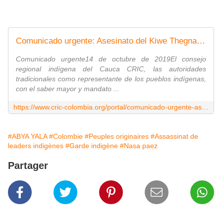
Comunicado urgente: Asesinato del Kiwe Thegna Toribio Canas Velasco, de 53 años de edad - Consejo Regional Indígena del Cauca - CRIC
Comunicado urgente14 de octubre de 2019El consejo
regional indígena del Cauca CRIC, las autoridades
tradicionales como representante de los pueblos indígenas,
con el saber mayor y mandato ...
https://www.cric-colombia.org/portal/comunicado-urgente-asesinato-del-kiwe-thegna-toribio-canas-velasco-de-53-anos-de-edad/
#ABYA YALA
#Colombie
#Peuples originaires
#Assassinat de
leaders indigènes
#Garde indigène
#Nasa paez
Partager