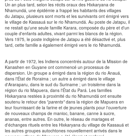
Un an plus tard, selon les récits oraux des Hixkaryana de
Nhamundá, une épidémie a frappé les habitants des villages
du Jatapu, plusieurs sont morts et les survivants ont émigré vers
le village de Kassauá sur le rio Nhamundá. Au poste de Jatapu, il
ne restait qu'une seule famille Karara, composée du père et d'un
couple d'enfants adultes, vivant parmi les blancs de la région.
Vers 1975, le poste indigène de Jatapu a été désactivé et, plus
tard, cette famille a également émigré vers le rio Nhamundá.
A partir de 1972, les Indiens concentrés autour de la Mission de
Kanashen en Guyane ont commencé un processus de
dispersion. Un groupe a émigré dans la région du rio Anauá,
dans l'État de Roraima ; un autre a émigré dans le village
d'Araraparu, dans le sud du Suriname ; un troisième dans la
région du rio Mapuera, dans l'État du Pará. Les familles
Hixkaryana restées à proximité du rio Nhamundá ont ensuite
soutenu le retour des "
parents"
dans la région de Mapuera en
leur fournissant de la farine et de jeunes plants pour l'ouverture
de nouveaux champs de manioc, banane, canne à sucre,
ananas, entre autres. En outre, le réseau de mariages et
d'échanges rituels entre les Hixkaryana du village de Kassauá et
les autres groupes autochtones nouvellement arrivés dans le