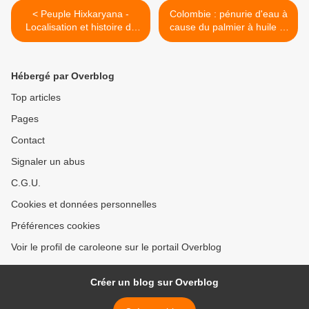
< Peuple Hixkaryana -
Colombie : pénurie d'eau à
Localisation et histoire de
cause du palmier à huile et
contact
du pétrole à Puerto Gaitán
>
Hébergé par Overblog
Top articles
Pages
Contact
Signaler un abus
C.G.U.
Cookies et données personnelles
Préférences cookies
Voir le profil de caroleone sur le portail Overblog
Créer un blog sur Overblog