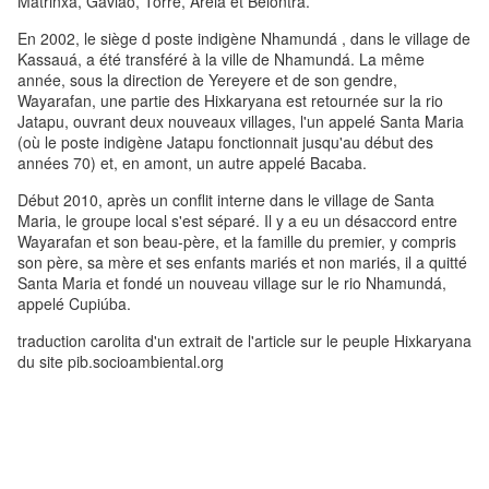
Matrinxã, Gavião, Torre, Areia et Belontra.
En 2002, le siège d poste indigène Nhamundá , dans le village de
Kassauá, a été transféré à la ville de Nhamundá. La même
année, sous la direction de Yereyere et de son gendre,
Wayarafan, une partie des Hixkaryana est retournée sur la rio
Jatapu, ouvrant deux nouveaux villages, l'un appelé Santa Maria
(où le poste indigène Jatapu fonctionnait jusqu'au début des
années 70) et, en amont, un autre appelé Bacaba.
Début 2010, après un conflit interne dans le village de Santa
Maria, le groupe local s'est séparé. Il y a eu un désaccord entre
Wayarafan et son beau-père, et la famille du premier, y compris
son père, sa mère et ses enfants mariés et non mariés, il a quitté
Santa Maria et fondé un nouveau village sur le rio Nhamundá,
appelé Cupiúba.
traduction carolita d'un extrait de l'article sur le peuple Hixkaryana
du site pib.socioambiental.org