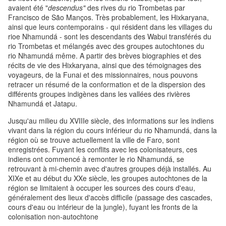
avaient été "
descendus"
des rives du rio Trombetas par
Francisco de São Manços. Très probablement, les Hixkaryana,
ainsi que leurs contemporains - qui résident dans les villages du
rioe Nhamundá - sont les descendants des Wabui transférés du
rio Trombetas et mélangés avec des groupes autochtones du
rio Nhamundá même. A partir des brèves biographies et des
récits de vie des Hixkaryana, ainsi que des témoignages des
voyageurs, de la Funai et des missionnaires, nous pouvons
retracer un résumé de la conformation et de la dispersion des
différents groupes indigènes dans les vallées des rivières
Nhamundá et Jatapu.
Jusqu'au milieu du XVIIIe siècle, des informations sur les indiens
vivant dans la région du cours inférieur du rio Nhamundá, dans la
région où se trouve actuellement la ville de Faro, sont
enregistrées. Fuyant les conflits avec les colonisateurs, ces
indiens ont commencé à remonter le rio Nhamundá, se
retrouvant à mi-chemin avec d'autres groupes déjà installés. Au
XIXe et au début du XXe siècle, les groupes autochtones de la
région se limitaient à occuper les sources des cours d'eau,
généralement des lieux d'accès difficile (passage des cascades,
cours d'eau ou intérieur de la jungle), fuyant les fronts de la
colonisation non-autochtone