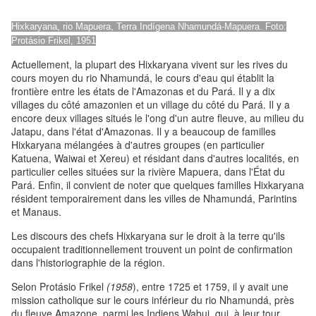
Hixkaryana, rio Mapuera, Terra Indígena Nhamundá-Mapuera. Foto:
Protásio Frikel, 1951
Actuellement, la plupart des Hixkaryana vivent sur les rives du
cours moyen du rio Nhamundá, le cours d'eau qui établit la
frontière entre les états de l'Amazonas et du Pará. Il y a dix
villages du côté amazonien et un village du côté du Pará. Il y a
encore deux villages situés le l'ong d'un autre fleuve, au milieu du
Jatapu, dans l'état d'Amazonas. Il y a beaucoup de familles
Hixkaryana mélangées à d'autres groupes (en particulier
Katuena, Waiwai et Xereu) et résidant dans d'autres localités, en
particulier celles situées sur la rivière Mapuera, dans l'État du
Pará. Enfin, il convient de noter que quelques familles Hixkaryana
résident temporairement dans les villes de Nhamundá, Parintins
et Manaus.
Les discours des chefs Hixkaryana sur le droit à la terre qu'ils
occupaient traditionnellement trouvent un point de confirmation
dans l'historiographie de la région.
Selon Protásio Frikel
(1958
), entre 1725 et 1759, il y avait une
mission catholique sur le cours inférieur du rio Nhamundá, près
du fleuve Amazone, parmi les Indiens Wabui, qui, à leur tour,