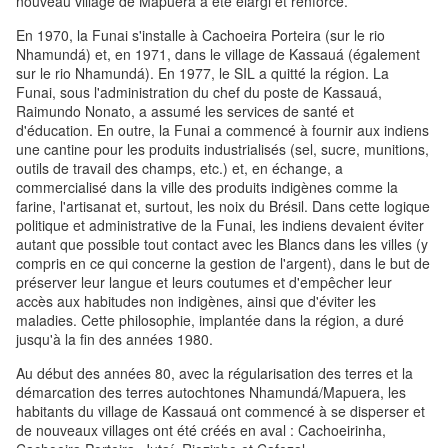
nouveau village de Mapuera a été élargi et renforcé.
En 1970, la Funai s'installe à Cachoeira Porteira (sur le rio
Nhamundá) et, en 1971, dans le village de Kassauá (également
sur le rio Nhamundá). En 1977, le SIL a quitté la région. La
Funai, sous l'administration du chef du poste de Kassauá,
Raimundo Nonato, a assumé les services de santé et
d'éducation. En outre, la Funai a commencé à fournir aux indiens
une cantine pour les produits industrialisés (sel, sucre, munitions,
outils de travail des champs, etc.) et, en échange, a
commercialisé dans la ville des produits indigènes comme la
farine, l'artisanat et, surtout, les noix du Brésil. Dans cette logique
politique et administrative de la Funai, les indiens devaient éviter
autant que possible tout contact avec les Blancs dans les villes (y
compris en ce qui concerne la gestion de l'argent), dans le but de
préserver leur langue et leurs coutumes et d'empêcher leur
accès aux habitudes non indigènes, ainsi que d'éviter les
maladies. Cette philosophie, implantée dans la région, a duré
jusqu'à la fin des années 1980.
Au début des années 80, avec la régularisation des terres et la
démarcation des terres autochtones Nhamundá/Mapuera, les
habitants du village de Kassauá ont commencé à se disperser et
de nouveaux villages ont été créés en aval : Cachoeirinha,