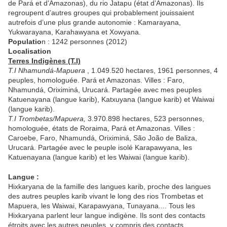
de Pará et d’Amazonas), du rio Jatapu (état d’Amazonas). Ils
regroupent d’autres groupes qui probablement jouissaient
autrefois d’une plus grande autonomie : Kamarayana,
Yukwarayana, Karahawyana et Xowyana.
Populatio
n : 1242 personnes (2012)
Localisation
Terres Indigènes (T.I)
T.I Nhamundá-Mapuera
, 1.049.520 hectares, 1961 personnes, 4
peuples, homologuée. Pará et Amazonas. Villes : Faro,
Nhamundá, Oriximiná, Urucará. Partagée avec mes peuples
Katuenayana (langue karib), Katxuyana (langue karib) et Waiwai
(langue karib).
T.I Trombetas/Mapuera,
3.970.898 hectares, 523 personnes,
homologuée, états de Roraima, Pará et Amazonas. Villes :
Caroebe, Faro, Nhamundá, Oriximiná, São João de Baliza,
Urucará. Partagée avec le peuple isolé Karapawyana, les
Katuenayana (langue karib) et les Waiwai (langue karib).
Langue :
Hixkaryana de la famille des langues karib, proche des langues
des autres peuples karib vivant le long des rios Trombetas et
Mapuera, les Waiwai, Karapawyana, Tunayana.... Tous les
Hixkaryana parlent leur langue indigène. Ils sont des contacts
étroits avec les autres peuples, y compris des contacts