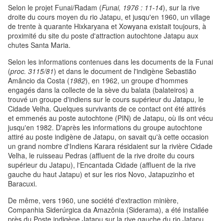
Selon le projet Funai/Radam (
Funai, 1976 : 11-14
), sur la rive
droite du cours moyen du rio Jatapu, et jusqu'en 1960, un village
de trente à quarante Hixkaryana et Xowyana existait toujours, à
proximité du site du poste d'attraction autochtone Jatapu aux
chutes Santa Maria.
Selon les informations contenues dans les documents de la Funai
(
proc. 3115/81
) et dans le document de l'indigène Sebastião
Amâncio da Costa (
1982
), en 1962, un groupe d'hommes
engagés dans la collecte de la sève du balata (balateiros) a
trouvé un groupe d'indiens sur le cours supérieur du Jatapu, le
Cidade Velha. Quelques survivants de ce contact ont été attirés
et emmenés au poste autochtone (PIN) de Jatapu, où ils ont vécu
jusqu'en 1982. D'après les informations du groupe autochtone
attiré au poste indigène de Jatapu, on savait qu'à cette occasion
un grand nombre d'Indiens Karara résidaient sur la rivière Cidade
Velha, le ruisseau Pedras (affluent de la rive droite du cours
supérieur du Jatapu), l'Encantada Cidade (affluent de la rive
gauche du haut Jatapu) et sur les rios Novo, Jatapuzinho et
Baracuxi.
De même, vers 1960, une société d'extraction minière,
Companhia Siderúrgica da Amazônia (Siderama), a été installée
près du Poste indigène Jatapu sur la rive gauche du rio Jatapu.