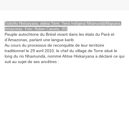
Txikirifu Hixkaryana, aldeia Torre, Terra Indígena Nhamundá/Mapuera,
Amazonas. Foto: Ruben Caixeta, 201
Peuple autochtone du Brésil vivant dans les états du Pará et
d’Amazonas, parlant une langue karib.
Au cours du processus de reconquête de leur territoire
traditionnel le 29 avril 2010, le chef du village de Torre situé le
long du rio Nhamundá, nommé Ahtxe Hixkaryana a déclaré ce qui
suit au sujet de ses ancêtres :