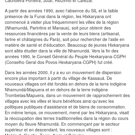
Cachoeira Porteira, Jutaí, Riozinho et Cafezal.
A partir des années 1990, avec l'absence du SIL et la faible
présence de la Funai dans la région, les Hixkaryana ont
commencé à visiter plus fréquemment les villes de la région
(Nhamundá, Parintins et Manaus), soit pour obtenir des
ressources financières par la vente de leurs biens (artisanat,
farine et châtaignes du Pará), soit pour rechercher de l'aide en
matière de santé et d'éducation. Beaucoup de jeunes Hixkaryana
sont allés étudier dans la ville de Nhamundá. Vers la fin des
années 1990, le Conseil Général du Peuple Hexkaryana-CGPH
(Conselho Geral dos Povos Hexkaryana-CGPH) fut créé.
Dans les années 2000, il y a eu un mouvement de dispersion
encore plus important à partir du village de Kassauá. De
nouveaux villages ont été fondés en dehors de la terre indigène
Nhamundá/Mapuera et en dehors de la terre indigène
Trombetas/Mapuera, dans un mouvement de rapprochement des
villages avec les villes et leurs bénéfices ainsi qu'avec les
politiques publiques d'assistance et de biens de consommation.
En même temps, ce mouvement, mené par les Hixkaryana, visait
la réoccupation des terres traditionnelles dans la région du cours
moyen du fleuve Nhamundá. En commençant par le secteur
supérieur et en descendant, les nouveaux villages sont :