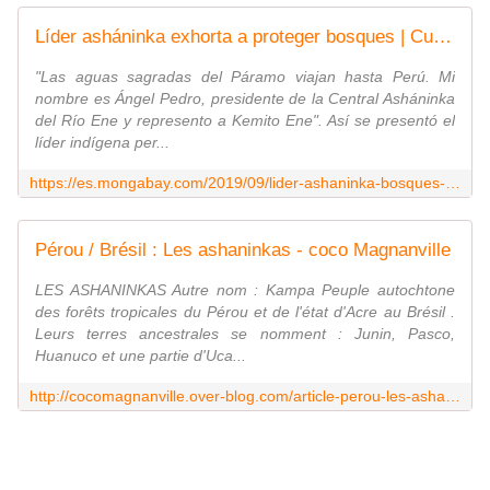
Líder asháninka exhorta a proteger bosques | Cumbre por el Clima
"Las aguas sagradas del Páramo viajan hasta Perú. Mi
nombre es Ángel Pedro, presidente de la Central Asháninka
del Río Ene y represento a Kemito Ene". Así se presentó el
líder indígena per...
https://es.mongabay.com/2019/09/lider-ashaninka-bosques-cumbre-clima/
Pérou / Brésil : Les ashaninkas - coco Magnanville
LES ASHANINKAS Autre nom : Kampa Peuple autochtone
des forêts tropicales du Pérou et de l'état d'Acre au Brésil .
Leurs terres ancestrales se nomment : Junin, Pasco,
Huanuco et une partie d'Uca...
http://cocomagnanville.over-blog.com/article-perou-les-ashaninkas-117360925.html