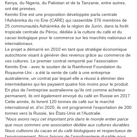
Kenya, du Nigeria, du Pakistan et de la Tanzanie, entre autres,
ont été primées.
Kemito Ene est une proposition développée parla centrale
l'Asháninka du río Ene (CARE) qui rassemble 376 membres de
25 communautés Asháninka de la région de Junín, dans la forêt
tropicale centrale du Pérou, dédiée à la culture du café et du
cacao biologique pour le commerce sur les marchés nationaux et
internationaux.
Le projet a démarré en 2010 en tant que stratégie économique
autochtone visant à générer des revenus grâce au commerce de
ces cultures. Le premier contrat remporté par l'association
Kemito Ene - avec le soutien de la Rainforest Foundation du
Royaume-Uni - a été la vente de café à une entreprise
australienne, un contrat par lequel elle a réussi à éliminer des
intermédiaires qui les payaient quatre fois moins pour le produit.
En plus de l'entreprise australienne qu'ils ont comme acheteur
permanent, ils ont également envoyé du café en Russie en 2017.
Cette année, ils livrent 120 tonnes de café sur le marché
international et, d'ici 2020, ils ont programmé l'exportation de 200
tonnes vers la Russie, les États-Unis et l'Australie.
"Nous avons reçu cet important prix dans le monde entier parce
que nous sommes une association dédiée aux cultures durables.
Nous cultivons du cacao et du café biologiques et respectueux de
l'environnement. Nous faisons de l'agroforesterie durable pour