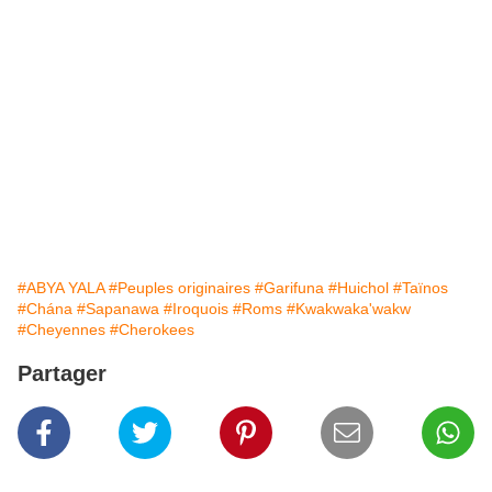
#ABYA YALA
#Peuples originaires
#Garifuna
#Huichol
#Taïnos
#Chána
#Sapanawa
#Iroquois
#Roms
#Kwakwaka'wakw
#Cheyennes
#Cherokees
Partager