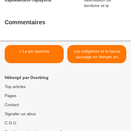
Kajkwakratxi-Tapayuna
Commentaires
< Le pic épeiche
Les indigènes et la faune
sauvage en danger en
raison de l'invasion du
bétail dans la réserve de
Bosawás | Nicaragua >
Hébergé par Overblog
Top articles
Pages
Contact
Signaler un abus
C.G.U.