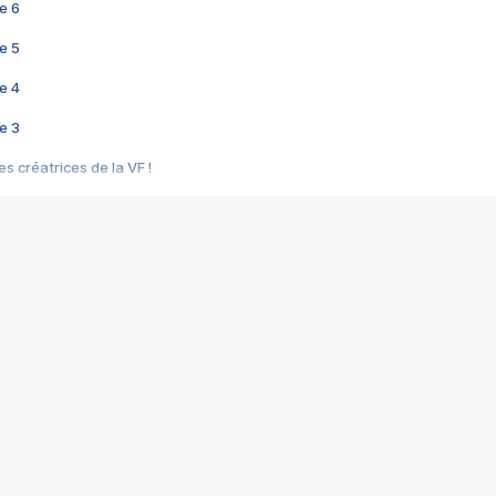
e 6
e 5
e 4
e 3
s créatrices de la VF !
e 2
e 1
e Mektoub My Love arrive enfin ! Rencontre avec Shaïn Boumedine et Sal
i : après Toni en famille
elle réalise le bouleversant Dites lui que je l'aime
ais ! Rencontre autour de Vie privée de Rebecca Zlotowski
 de Marguerite, Grave... Rencontre avec Ella Rumpf
 Les Rêveurs, un film intime sur la santé mentale