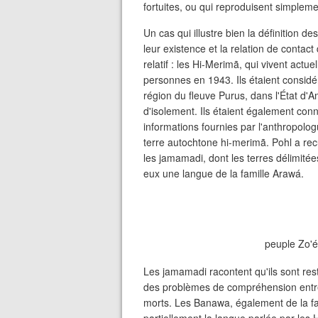
fortuites, ou qui reproduisent simpleme
Un cas qui illustre bien la définition d
leur existence et la relation de contact
relatif : les Hi-Merimã, qui vivent actue
personnes en 1943. Ils étaient consid
région du fleuve Purus, dans l'État d'
d'isolement. Ils étaient également co
informations fournies par l'anthropologu
terre autochtone hi-merimã. Pohl a recue
les jamamadi, dont les terres délimitée
eux une langue de la famille Arawá.
peuple Zo
Les jamamadi racontent qu'ils sont rest
des problèmes de compréhension entre le
morts. Les Banawa, également de la fa