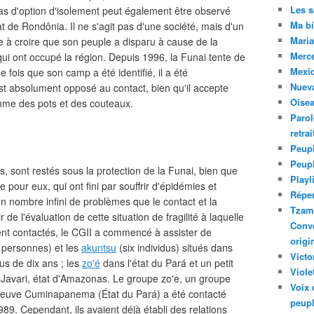
Les 
s d'option d'isolement peut également être observé
Ma bi
at de Rondônia. Il ne s'agit pas d'une société, mais d'un
Maria
e à croire que son peuple a disparu à cause de la
Merc
qui ont occupé la région. Depuis 1996, la Funai tente de
Mexiq
 fois que son camp a été identifié, il a été
Nuev
t absolument opposé au contact, bien qu'il accepte
Oise
me des pots et des couteaux.
Parol
retra
Peupl
Peup
, sont restés sous la protection de la Funai, bien que
Playl
le pour eux, qui ont fini par souffrir d'épidémies et
Réper
'un nombre infini de problèmes que le contact et la
Tzam.
 de l'évaluation de cette situation de fragilité à laquelle
Conve
nt contactés, le CGII a commencé à assister de
origi
 personnes) et les
akuntsu
(six individus) situés dans
Victo
us de dix ans ; les
zo'é
dans l'état du Pará et un petit
Viole
u Javari, état d'Amazonas. Le groupe zo'e, un groupe
Voix 
 fleuve Cuminapanema (État du Pará) a été contacté
peupl
989. Cependant, ils avaient déjà établi des relations