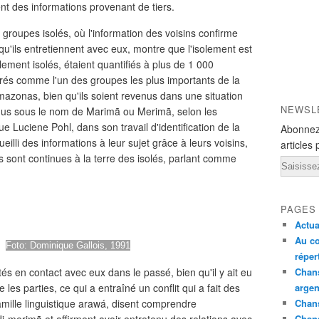
nt des informations provenant de tiers.
es groupes isolés, où l'information des voisins confirme
 qu'ils entretiennent avec eux, montre que l'isolement est
llement isolés, étaient quantifiés à plus de 1 000
érés comme l'un des groupes les plus importants de la
Amazonas, bien qu'ils soient revenus dans une situation
NEWSL
nnus sous le nom de Marimã ou Merimã, selon les
e Luciene Pohl, dans son travail d'identification de la
Abonnez
illi des informations à leur sujet grâce à leurs voisins,
articles 
s sont continues à la terre des isolés, parlant comme
Email
PAGES
Actua
Au co
'é
Foto: Dominique Gallois, 1991
réper
és en contact avec eux dans le passé, bien qu'il y ait eu
Chans
s parties, ce qui a entraîné un conflit qui a fait des
argen
mille linguistique arawá, disent comprendre
Chans
Chan