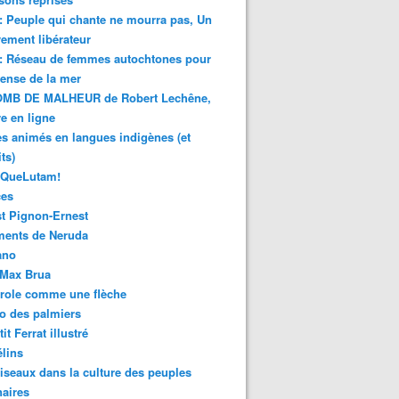
 : Peuple qui chante ne mourra pas, Un
ment libérateur
 : Réseau de femmes autochtones pour
fense de la mer
MB DE MALHEUR de Robert Lechêne,
re en ligne
s animés en langues indigènes (et
ts)
sQueLutam!
ces
t Pignon-Ernest
ments de Neruda
ano
-Max Brua
role comme une flèche
o des palmiers
it Ferrat illustré
élins
iseaux dans la culture des peuples
naires