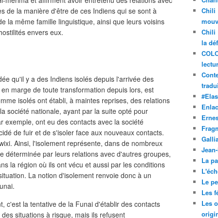
Hi-merimã et affirment avoir entretenu des relations avec
es de la manière d'être de ces Indiens qui se sont à
Chili
 la même famille linguistique, ainsi que leurs voisins
mouve
hostilités envers eux.
Chili
la dé
COLO
lectu
Conte
dée qu'il y a des Indiens isolés depuis l'arrivée des
tradui
en marge de toute transformation depuis lors, est
#Ela
e isolés ont établi, à maintes reprises, des relations
Enla
 société nationale, ayant par la suite opté pour
Ernes
ar exemple, ont eu des contacts avec la société
Frag
décidé de fuir et de s'isoler face aux nouveaux contacts.
Galli
wixi. Ainsi, l'isolement représente, dans de nombreux
Jean
re déterminée par leurs relations avec d'autres groupes,
La pa
ans la région où ils ont vécu et aussi par les conditions
L'éch
situation. La notion d'isolement renvoie donc à un
Le pet
unai.
Les f
Les o
 c'est la tentative de la Funai d'établir des contacts
origi
es situations à risque, mais ils refusent