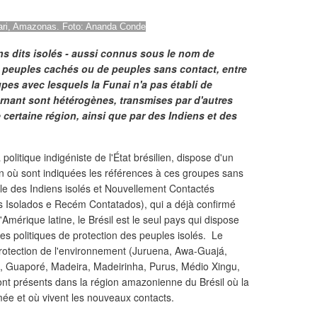
vari, Amazonas. Foto: Ananda Conde
ns dits isolés - aussi connus sous le nom de
e peuples cachés ou de peuples sans contact, entre
pes avec lesquels la Funai n'a pas établi de
rnant sont hétérogènes, transmises par d'autres
certaine région, ainsi que par des Indiens et des
 politique indigéniste de l'État brésilien, dispose d'un
n où sont indiquées les références à ces groupes sans
ale des Indiens isolés et Nouvellement Contactés
 Isolados e Recém Contatados), qui a déjà confirmé
Amérique latine, le Brésil est le seul pays qui dispose
es politiques de protection des peuples isolés. Le
protection de l'environnement (Juruena, Awa-Guajá,
, Guaporé, Madeira, Madeirinha, Purus, Médio Xingu,
t présents dans la région amazonienne du Brésil où la
mée et où vivent les nouveaux contacts.