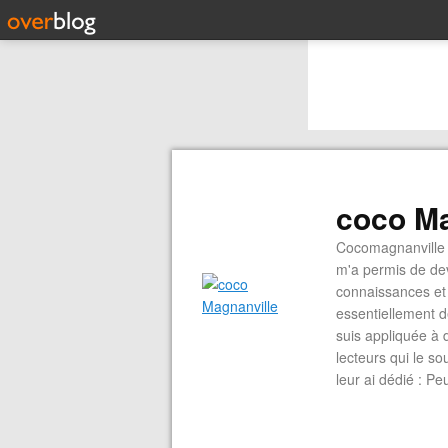
coco Ma
Cocomagnanville 
m'a permis de dev
connaissances et 
essentiellement d
suis appliquée à 
lecteurs qui le s
leur ai dédié : P