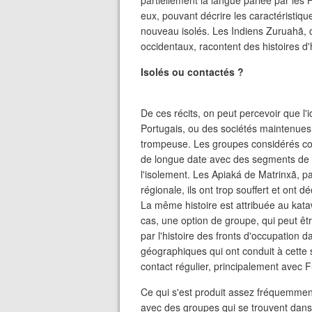
partiellement la langue parlée par les 
eux, pouvant décrire les caractéristiqu
nouveau isolés. Les Indiens Zuruahã, de
occidentaux, racontent des histoires d'
Isolés ou contactés ?
De ces récits, on peut percevoir que l'i
Portugais, ou des sociétés maintenues 
trompeuse. Les groupes considérés comm
de longue date avec des segments de la
l'isolement. Les Apiaká de Matrinxã, p
régionale, ils ont trop souffert et ont 
La même histoire est attribuée au kata
cas, une option de groupe, qui peut êt
par l'histoire des fronts d'occupation d
géographiques qui ont conduit à cette 
contact régulier, principalement avec F
Ce qui s'est produit assez fréquemment,
avec des groupes qui se trouvent dans d