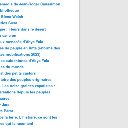
samedis de Jean-Roger Caussimon
bliothèque
 Elena Walsh
edes Sosa
ue : Fleurs dans le désert
a canción
aux menacés d'Abya Yala
es de peuple en lutte (réforme des
ites mobilisations 2023)
es autochtones d'Abya Yala
les du monde
ist des petits castors
toire des peuples originaires
 Les treize graines zapatistes :
rsations depuis les peuples
naires
r Jara
ta Parra
de la terre. L'histoire, ce sont les
es qui la racontent