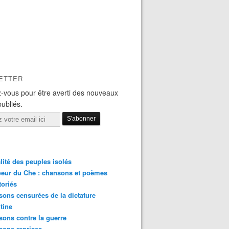
ETTER
-vous pour être averti des nouveaux
publiés.
lité des peuples isolés
eur du Che : chansons et poèmes
toriés
ons censurées de la dictature
tine
ons contre la guerre
sons reprises