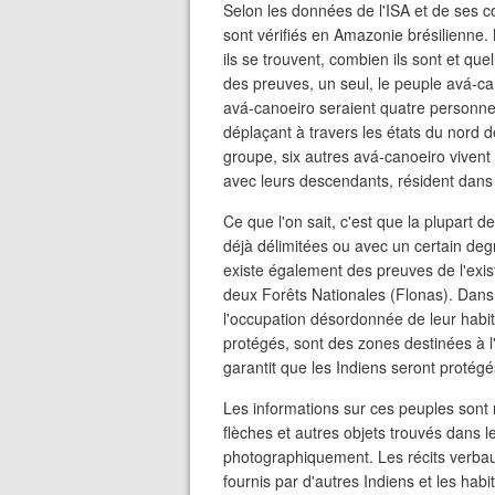
Selon les données de l'ISA et de ses c
sont vérifiés en Amazonie brésilienne.
ils se trouvent, combien ils sont et que
des preuves, un seul, le peuple avá-ca
avá-canoeiro seraient quatre personne
déplaçant à travers les états du nord d
groupe, six autres avá-canoeiro vivent
avec leurs descendants, résident dans 
Ce que l'on sait, c'est que la plupart 
déjà délimitées ou avec un certain deg
existe également des preuves de l'exi
deux Forêts Nationales (Flonas). Dans 
l'occupation désordonnée de leur habit
protégés, sont des zones destinées à l'
garantit que les Indiens seront protégé
Les informations sur ces peuples sont r
flèches et autres objets trouvés dans l
photographiquement. Les récits verbau
fournis par d'autres Indiens et les hab