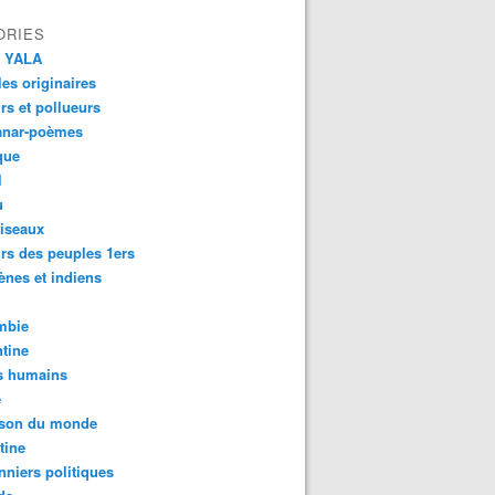
ORIES
 YALA
es originaires
urs et pollueurs
anar-poèmes
que
l
u
iseaux
rs des peuples 1ers
ènes et indiens
mbie
tine
s humains
é
son du monde
tine
nniers politiques