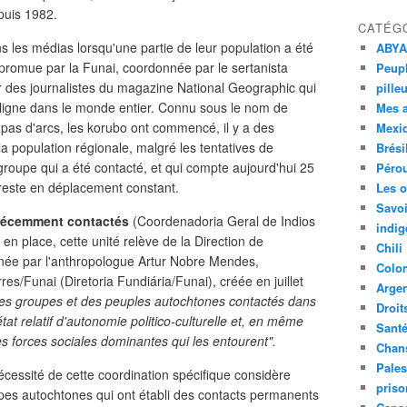
puis 1982.
CATÉG
 les médias lorsqu'une partie de leur population a été
ABYA
promue par la Funai, coordonnée par le sertanista
Peupl
des journalistes du magazine National Geographic qui
pille
n ligne dans le monde entier. Connu sous le nom de
Mes 
ent pas d'arcs, les korubo ont commencé, il y a des
Mexi
 population régionale, malgré les tentatives de
Brési
roupe qui a été contacté, et qui compte aujourd'hui 25
Péro
 reste en déplacement constant.
Les o
Savoi
 récemment contactés
(Coordenadoria Geral de Indios
indig
 place, cette unité relève de la Direction de
Chili
onnée par l'anthropologue Artur Nobre Mendes,
Colo
rres/Funai (Diretoria Fundiária/Funai), créée en juillet
Argen
des groupes et des peuples autochtones contactés dans
Droit
tat relatif d'autonomie politico-culturelle et, en même
Sant
 forces sociales dominantes qui les entourent".
Chan
Pales
écessité de cette coordination spécifique considère
priso
s autochtones qui ont établi des contacts permanents