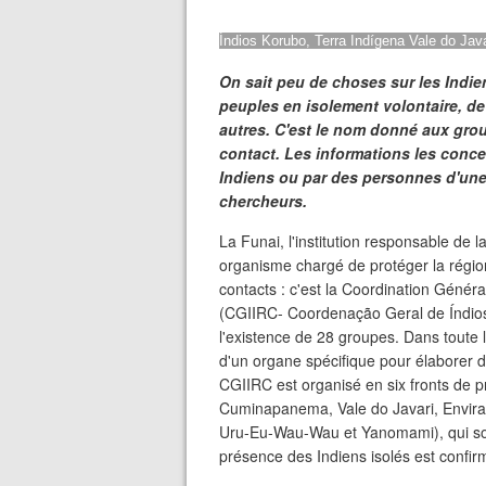
Índios Korubo, Terra Indígena Vale do Ja
On sait peu de choses sur les Indie
peuples en isolement volontaire, d
autres. C'est le nom donné aux grou
contact. Les informations les conce
Indiens ou par des personnes d'une 
chercheurs.
La Funai, l'institution responsable de la
organisme chargé de protéger la régio
contacts : c'est la Coordination Génér
(CGIIRC- Coordenação Geral de Índios
l'existence de 28 groupes. Dans toute l'
d'un organe spécifique pour élaborer d
CGIIRC est organisé en six fronts de 
Cuminapanema, Vale do Javari, Envira
Uru-Eu-Wau-Wau et Yanomami), qui son
présence des Indiens isolés est confir