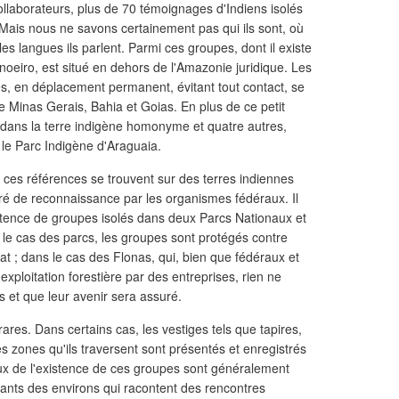
ollaborateurs, plus de 70 témoignages d'Indiens isolés
 Mais nous ne savons certainement pas qui ils sont, où
lles langues ils parlent. Parmi ces groupes, dont il existe
noeiro, est situé en dehors de l'Amazonie juridique. Les
s, en déplacement permanent, évitant tout contact, se
e Minas Gerais, Bahia et Goias. En plus de ce petit
 dans la terre indigène homonyme et quatre autres,
le Parc Indigène d'Araguaia.
de ces références se trouvent sur des terres indiennes
ré de reconnaissance par les organismes fédéraux. Il
stence de groupes isolés dans deux Parcs Nationaux et
le cas des parcs, les groupes sont protégés contre
at ; dans le cas des Flonas, qui, bien que fédéraux et
exploitation forestière par des entreprises, rien ne
s et que leur avenir sera assuré.
ares. Dans certains cas, les vestiges tels que tapires,
es zones qu'ils traversent sont présentés et enregistrés
x de l'existence de ces groupes sont généralement
itants des environs qui racontent des rencontres