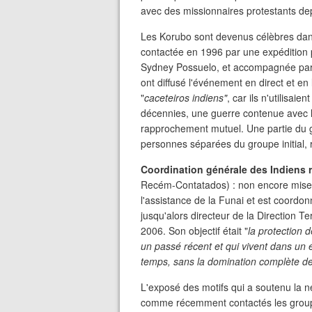
avec des missionnaires protestants de
Les Korubo sont devenus célèbres dans
contactée en 1996 par une expédition 
Sydney Possuelo, et accompagnée par 
ont diffusé l'événement en direct et e
"
caceteiros indiens"
, car ils n'utilisai
décennies, une guerre contenue avec la
rapprochement mutuel. Une partie du g
personnes séparées du groupe initial,
Coordination générale des Indiens
Recém-Contatados) : non encore mise en
l'assistance de la Funai et est coord
jusqu'alors directeur de la Direction Te
2006. Son objectif était "
la protection 
un passé récent et qui vivent dans un é
temps, sans la domination complète des
L'exposé des motifs qui a soutenu la n
comme récemment contactés les groupe