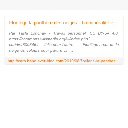
Florilège la panthère des neiges - La minéralité expliquée aux cailloux
Par Tashi Lonchay - Travail personnel, CC BY-SA 4.0,
https://commons.wikimedia.org/w/index.php?
curid=48093464 ....félin pour l'autre....... Florilège sœur de la
neige Un velours pour parure Un ...
http://caro.hobo.over-blog.com/2019/08/florilege-la-panthere-des-neiges.html