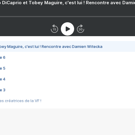
 DiCaprio et Tobey Maguire, c'est lui ! Rencontre avec Dam
bey Maguire, c'est lui ! Rencontre avec Damien Witecka
e 6
e 5
e 4
e 3
s créatrices de la VF !
e 2
e 1
e Mektoub My Love arrive enfin ! Rencontre avec Shaïn Boumedine et Sal